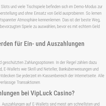
der Slots und viele Tischspiele befinden sich im Demo-Modus zur
erstellung und ohne Einsatz von Geld ausprobieren. So lernen
entspannter Atmosphäre kennenlernen. Das ist der beste Weg,
ie bevorzugten Spiele zu auswählen, bevor es mit echtem Geld
den für Ein- und Auszahlungen
und geschützten Zahlungsoptionen. In der Regel zählen dazu
d, E-Wallets wie Skrill und Neteller, Banküberweisungen und
tdecken Sie jederzeit im Kassenbereich der Internetseite. Alle
erlässige Transaktionen.
ahlungen bei VipLuck Casino?
 Auszahlungen auf E-Wallets sind meist am schnellsten und