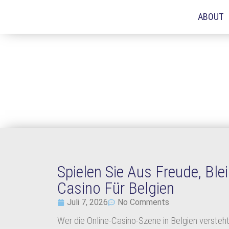
ABOUT
Spielen Sie Aus Freude, Ble
Casino Für Belgien
Juli 7, 2026
No Comments
Wer die Online-Casino-Szene in Belgien versteht