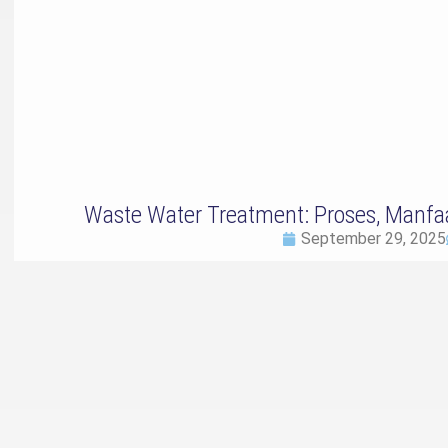
Waste Water Treatment: Proses, Manfa
September 29, 2025