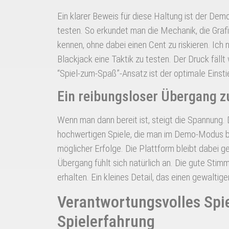
Ein klarer Beweis für diese Haltung ist der Dem
testen. So erkundet man die Mechanik, die Graf
kennen, ohne dabei einen Cent zu riskieren. Ich 
Blackjack eine Taktik zu testen. Der Druck fäll
“Spiel-zum-Spaß”-Ansatz ist der optimale Einstie
Ein reibungsloser Übergang z
Wenn man dann bereit ist, steigt die Spannung.
hochwertigen Spiele, die man im Demo-Modus ber
möglicher Erfolge. Die Plattform bleibt dabei g
Übergang fühlt sich natürlich an. Die gute Stim
erhalten. Ein kleines Detail, das einen gewalti
Verantwortungsvolles Spi
Spielerfahrung