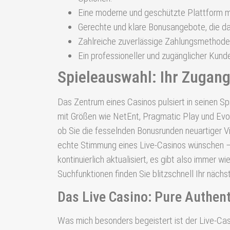
Eine moderne und geschützte Plattform mi
Gerechte und klare Bonusangebote, die da
Zahlreiche zuverlässige Zahlungsmethoden,
Ein professioneller und zugänglicher Kunde
Spieleauswahl: Ihr Zugang
Das Zentrum eines Casinos pulsiert in seinen S
mit Größen wie NetEnt, Pragmatic Play und Evol
ob Sie die fesselnden Bonusrunden neuartiger Vi
echte Stimmung eines Live-Casinos wünschen – 
kontinuierlich aktualisiert, es gibt also immer w
Suchfunktionen finden Sie blitzschnell Ihr nächs
Das Live Casino: Pure Authent
Was mich besonders begeistert ist der Live-Cas