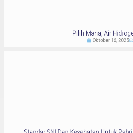
Pilih Mana, Air Hidroge
Oktober 16, 2025
Standar SNI Dan Kesehatan Untuk Pabr