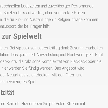
t schnellen Ladezeiten und zuverlässiger Performance.
s Spielerlebnis aufwerten, ohne versteckte Haken.
 die für Ein- und Auszahlungen in Belgien infrage kommen.
nsupport, der bei Fragen hilft.
 zur Spielwelt
pielen. Bei VipLuck schlägt es kräftig dank Zusammenarbeiten
ution. Das garantiert Abwechslung und Hochwertigkeit. Egal,
deo-Slots, die taktische Komplexität von Blackjack oder die
hier werden Sie fündig werden. Das Angebot wird
ieder Neuartiges zu entdecken. Mit den Filter- und
tes bevorzugtes Spiel.
izität
ino-Bereich. Hier erleben Sie per Video-Stream mit