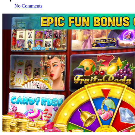
No Comments