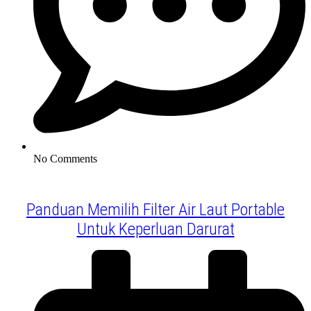
No Comments
Panduan Memilih Filter Air Laut Portable
Untuk Keperluan Darurat