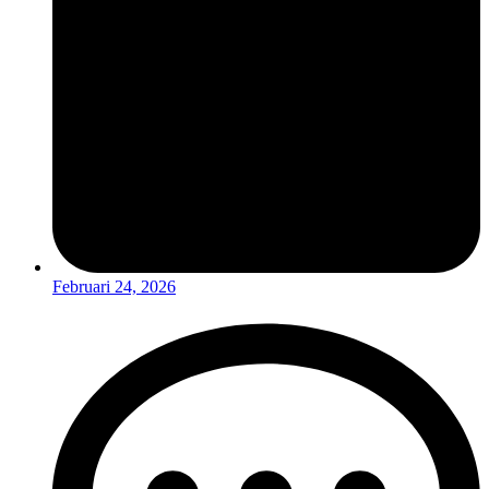
Februari 24, 2026