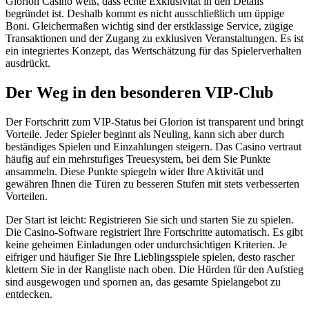
Glorion Casino weiß, dass echte Exklusivität in den Details
begründet ist. Deshalb kommt es nicht ausschließlich um üppige
Boni. Gleichermaßen wichtig sind der erstklassige Service, zügige
Transaktionen und der Zugang zu exklusiven Veranstaltungen. Es ist
ein integriertes Konzept, das Wertschätzung für das Spielerverhalten
ausdrückt.
Der Weg in den besonderen VIP-Club
Der Fortschritt zum VIP-Status bei Glorion ist transparent und bringt
Vorteile. Jeder Spieler beginnt als Neuling, kann sich aber durch
beständiges Spielen und Einzahlungen steigern. Das Casino vertraut
häufig auf ein mehrstufiges Treuesystem, bei dem Sie Punkte
ansammeln. Diese Punkte spiegeln wider Ihre Aktivität und
gewähren Ihnen die Türen zu besseren Stufen mit stets verbesserten
Vorteilen.
Der Start ist leicht: Registrieren Sie sich und starten Sie zu spielen.
Die Casino-Software registriert Ihre Fortschritte automatisch. Es gibt
keine geheimen Einladungen oder undurchsichtigen Kriterien. Je
eifriger und häufiger Sie Ihre Lieblingsspiele spielen, desto rascher
klettern Sie in der Rangliste nach oben. Die Hürden für den Aufstieg
sind ausgewogen und spornen an, das gesamte Spielangebot zu
entdecken.