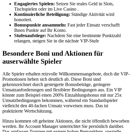
Engagiertes Spielen:
Setzen Sie reales Geld in Slots,
Tischspielen oder im Live Casino .
Kontinuierliche Beteiligung:
Ständige Aktivität wird
honoriert.
Bonuspunkte ansammeln:
Fast jeder Einsatz verschafft
Ihnen Punkte auf Ihr Konto.
Stufenaufstiege:
Nachdem Sie eine bestimmte Punktzahl
erlangen, steigen Sie in die nächste VIP-Stufe
Besondere Boni und Aktionen für
auserwählte Spieler
Alle Spieler erhalten reizvolle Willkommensangebote, doch die VIP-
Promotionen heben sich deutlich ab. Diese Boni sind
gekennzeichnet durch gesteigerte Bonusbeträge, geringere
Umsatzanforderungen und flexiblere Bedingungen aus. Ein VIP
könnte zum Beispiel einen 200% Einzahlungsbonus mit nur 25x
Umsatzbedingungen bekommen, während ein Standardspieler
vielleicht den 40-fachen Umsatz vorweisen muss. Das ist
praktizierte Wertschätzung.
Hinzu kommen oft geheime Aktionen, die nicht öffentlich beworben
werden. Ihr Account Manager unterrichtet Sie persönlich darüber.
Das umfassen Turniere mit extrem hohen Preisgeldern, spezielle