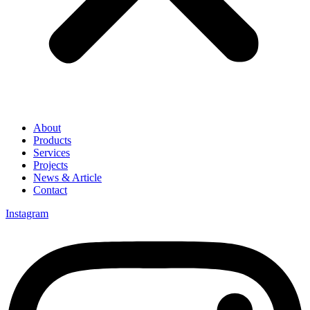
About
Products
Services
Projects
News & Article
Contact
Instagram