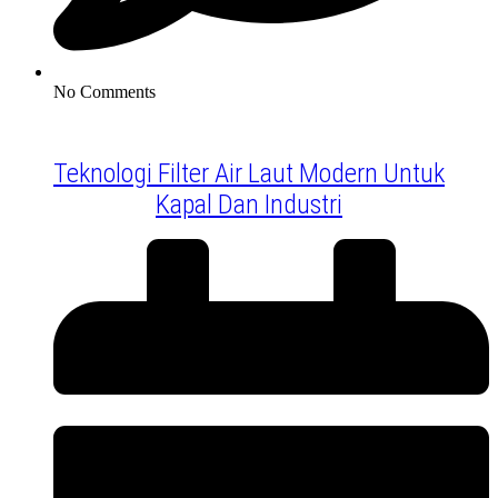
No Comments
Teknologi Filter Air Laut Modern Untuk
Kapal Dan Industri