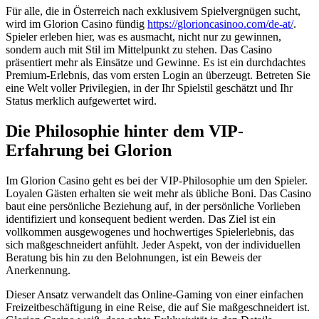
Für alle, die in Österreich nach exklusivem Spielvergnügen sucht,
wird im Glorion Casino fündig
https://glorioncasinoo.com/de-at/
.
Spieler erleben hier, was es ausmacht, nicht nur zu gewinnen,
sondern auch mit Stil im Mittelpunkt zu stehen. Das Casino
präsentiert mehr als Einsätze und Gewinne. Es ist ein durchdachtes
Premium-Erlebnis, das vom ersten Login an überzeugt. Betreten Sie
eine Welt voller Privilegien, in der Ihr Spielstil geschätzt und Ihr
Status merklich aufgewertet wird.
Die Philosophie hinter dem VIP-
Erfahrung bei Glorion
Im Glorion Casino geht es bei der VIP-Philosophie um den Spieler.
Loyalen Gästen erhalten sie weit mehr als übliche Boni. Das Casino
baut eine persönliche Beziehung auf, in der persönliche Vorlieben
identifiziert und konsequent bedient werden. Das Ziel ist ein
vollkommen ausgewogenes und hochwertiges Spielerlebnis, das
sich maßgeschneidert anfühlt. Jeder Aspekt, von der individuellen
Beratung bis hin zu den Belohnungen, ist ein Beweis der
Anerkennung.
Dieser Ansatz verwandelt das Online-Gaming von einer einfachen
Freizeitbeschäftigung in eine Reise, die auf Sie maßgeschneidert ist.