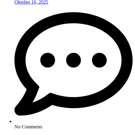
Oktober 16, 2025
No Comments