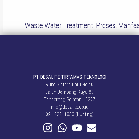
Waste Water Treatment: Proses, Manfaa
PT DESALITE TIRTAMAS TEKNOLOGI
Ruko Bintaro Baru No.40
Jalan Jombang Raya 89
Tangerang Selatan 15227
info@desalite.co.id
021-22211833 (Hunting)