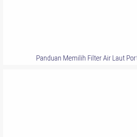
Panduan Memilih Filter Air Laut Po