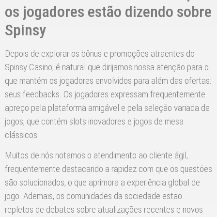
os jogadores estão dizendo sobre
Spinsy
Depois de explorar os bônus e promoções atraentes do
Spinsy Casino, é natural que dirijamos nossa atenção para o
que mantém os jogadores envolvidos para além das ofertas:
seus feedbacks. Os jogadores expressam frequentemente
apreço pela plataforma amigável e pela seleção variada de
jogos, que contém slots inovadores e jogos de mesa
clássicos.
Muitos de nós notamos o atendimento ao cliente ágil,
frequentemente destacando a rapidez com que os questões
são solucionados, o que aprimora a experiência global de
jogo. Ademais, os comunidades da sociedade estão
repletos de debates sobre atualizações recentes e novos