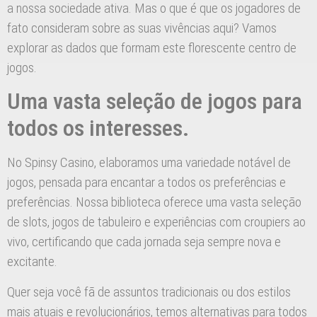
a nossa sociedade ativa. Mas o que é que os jogadores de
fato consideram sobre as suas vivências aqui? Vamos
explorar as dados que formam este florescente centro de
jogos.
Uma vasta seleção de jogos para
todos os interesses.
No Spinsy Casino, elaboramos uma variedade notável de
jogos, pensada para encantar a todos os preferências e
preferências. Nossa biblioteca oferece uma vasta seleção
de slots, jogos de tabuleiro e experiências com croupiers ao
vivo, certificando que cada jornada seja sempre nova e
excitante.
Quer seja você fã de assuntos tradicionais ou dos estilos
mais atuais e revolucionários, temos alternativas para todos