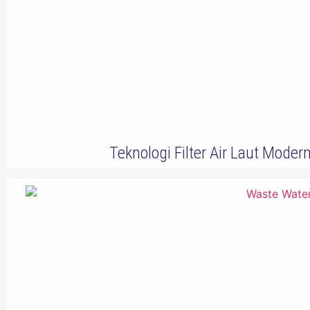
Teknologi Filter Air Laut Moder