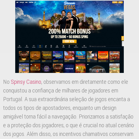
No
Spinsy Casino
, observamos em diretamente como ele
conquistou a confiança de milhares de jogadores em
Portugal. A sua extraordinária seleção de jogos encanta a
todos os tipos de apostadores, enquanto um design
amigável torna fácil a navegação. Priorizamos a satisfação
e a proteção dos jogadores, o que é crucial no atual cenário
dos jogos. Além disso, os incentivos chamativos conservam