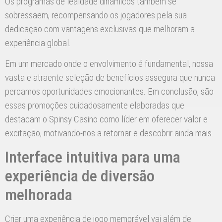
Os programas de lealdade dinâmicos também se
sobressaem, recompensando os jogadores pela sua
dedicação com vantagens exclusivas que melhoram a
experiência global.
Em um mercado onde o envolvimento é fundamental, nossa
vasta e atraente seleção de benefícios assegura que nunca
percamos oportunidades emocionantes. Em conclusão, são
essas promoções cuidadosamente elaboradas que
destacam o Spinsy Casino como líder em oferecer valor e
excitação, motivando-nos a retornar e descobrir ainda mais.
Interface intuitiva para uma
experiência de diversão
melhorada
Criar uma experiência de jogo memorável vai além de