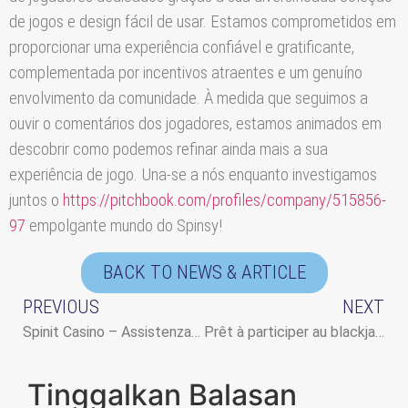
de jogos e design fácil de usar. Estamos comprometidos em
proporcionar uma experiência confiável e gratificante,
complementada por incentivos atraentes e um genuíno
envolvimento da comunidade. À medida que seguimos a
ouvir o comentários dos jogadores, estamos animados em
descobrir como podemos refinar ainda mais a sua
experiência de jogo. Una-se a nós enquanto investigamos
juntos o
https://pitchbook.com/profiles/company/515856-
97
empolgante mundo do Spinsy!
BACK TO NEWS & ARTICLE
PREVIOUS
NEXT
Spinit Casino – Assistenza dal gruppo di supporto in Italia
Prêt à participer au blackjack ou à la roulette en direct ? Rejoignez Verde Casino au Canada
Tinggalkan Balasan