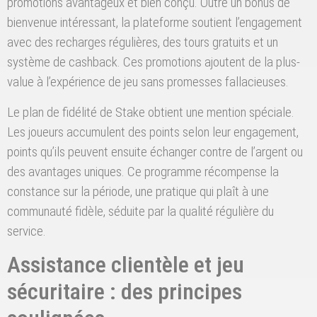
promotions avantageux et bien conçu. Outre un bonus de
bienvenue intéressant, la plateforme soutient l’engagement
avec des recharges régulières, des tours gratuits et un
système de cashback. Ces promotions ajoutent de la plus-
value à l’expérience de jeu sans promesses fallacieuses.
Le plan de fidélité de Stake obtient une mention spéciale.
Les joueurs accumulent des points selon leur engagement,
points qu’ils peuvent ensuite échanger contre de l’argent ou
des avantages uniques. Ce programme récompense la
constance sur la période, une pratique qui plaît à une
communauté fidèle, séduite par la qualité régulière du
service.
Assistance clientèle et jeu
sécuritaire : des principes