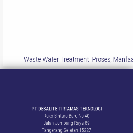
Waste Water Treatment: Proses, Manfaa
PT DESALITE TIRTAMAS TEKNOLOGI
Ruko Bintaro Baru No.40
Jalan Jombang Raya 89
Tangerang Selatan 15227