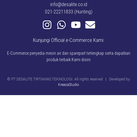
info@desalite.co.id
021-22211833 (Hunting)
Kunjungi Official e-Commerce Kami:
E-Commerce penyedia mesin air dan sparepart terlengkap serta dapatkan
produk terbaik Kami disini
© PT DESALITE TIRTAMAS TEKNOLOGI. All rights reserved | Developed by
KreasaStudio