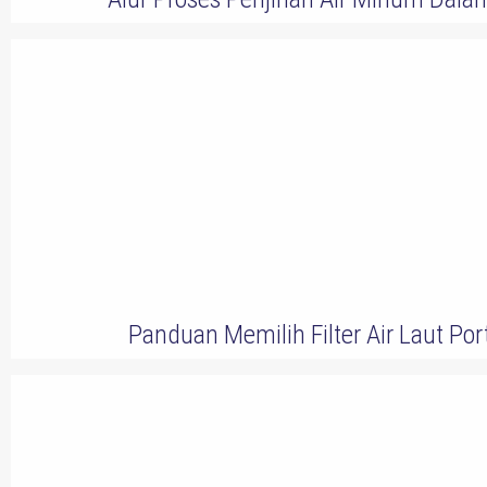
Panduan Memilih Filter Air Laut Po