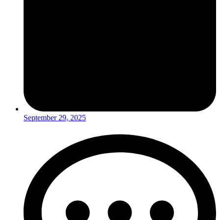
September 29, 2025