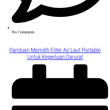
No Comments
Panduan Memilih Filter Air Laut Portable
Untuk Keperluan Darurat