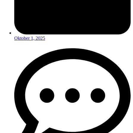
Oktober 1, 2025