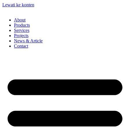
Lewati ke konten
About
Products
Services
Projects
News & Article
Contact