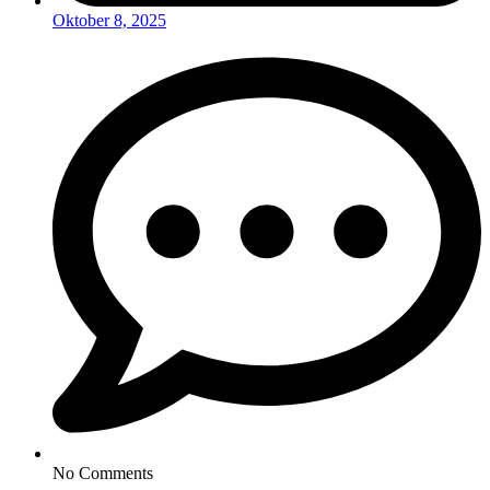
Oktober 8, 2025
No Comments