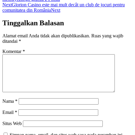
Next
Glorion Casino este mai mult decât un club de jocuri pentru
comunitatea din România
Next
Tinggalkan Balasan
Alamat email Anda tidak akan dipublikasikan.
Ruas yang wajib
ditandai
*
Komentar
*
Nama
*
Email
*
Situs Web
Simpan nama, email, dan situs web saya pada peramban ini