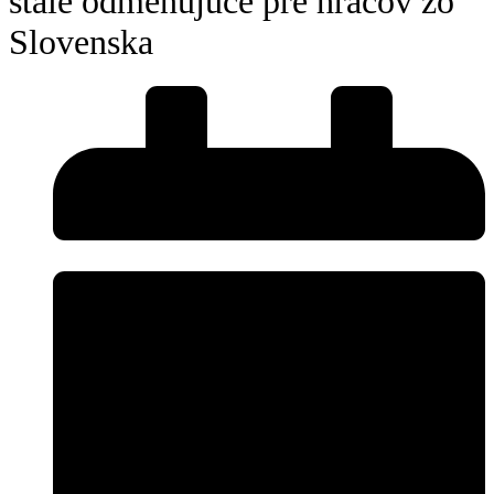
stále odmeňujúce pre hráčov zo
Slovenska