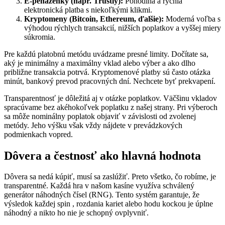
E-peňaženky (napr. Trustly):
Pohodlná a rýchla
elektronická platba s niekoľkými klikmi.
Kryptomeny (Bitcoin, Ethereum, ďalšie):
Moderná voľba s
výhodou rýchlych transakcií, nižších poplatkov a vyššej miery
súkromia.
Pre každú platobnú metódu uvádzame presné limity. Dočítate sa,
aký je minimálny a maximálny vklad alebo výber a ako dlho
približne transakcia potrvá. Kryptomenové platby sú často otázka
minút, bankový prevod pracovných dní. Nechcete byť prekvapení.
Transparentnosť je dôležitá aj v otázke poplatkov. Väčšinu vkladov
spracúvame bez akéhokoľvek poplatku z našej strany. Pri výberoch
sa môže nominálny poplatok objaviť v závislosti od zvolenej
metódy. Jeho výšku však vždy nájdete v prevádzkových
podmienkach vopred.
Dôvera a čestnosť ako hlavná hodnota
Dôvera sa nedá kúpiť, musí sa zaslúžiť. Preto všetko, čo robíme, je
transparentné. Každá hra v našom kasíne využíva schválený
generátor náhodných čísel (RNG). Tento systém garantuje, že
výsledok každej spin , rozdania kariet alebo hodu kockou je úplne
náhodný a nikto ho nie je schopný ovplyvniť.