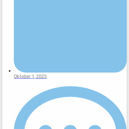
Oktober 1, 2025