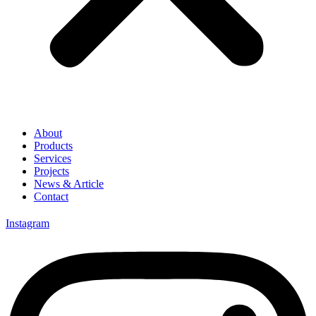
About
Products
Services
Projects
News & Article
Contact
Instagram