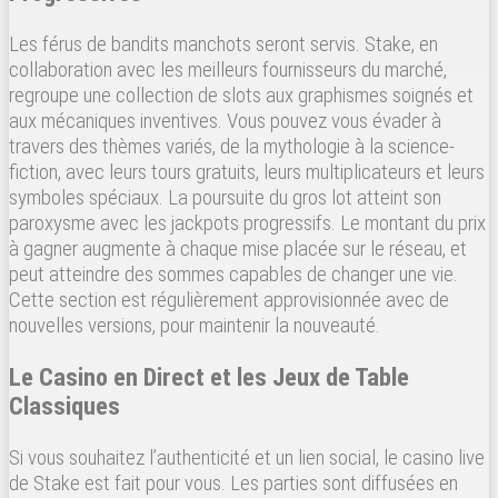
Les férus de bandits manchots seront servis. Stake, en
collaboration avec les meilleurs fournisseurs du marché,
regroupe une collection de slots aux graphismes soignés et
aux mécaniques inventives. Vous pouvez vous évader à
travers des thèmes variés, de la mythologie à la science-
fiction, avec leurs tours gratuits, leurs multiplicateurs et leurs
symboles spéciaux. La poursuite du gros lot atteint son
paroxysme avec les jackpots progressifs. Le montant du prix
à gagner augmente à chaque mise placée sur le réseau, et
peut atteindre des sommes capables de changer une vie.
Cette section est régulièrement approvisionnée avec de
nouvelles versions, pour maintenir la nouveauté.
Le Casino en Direct et les Jeux de Table
Classiques
Si vous souhaitez l’authenticité et un lien social, le casino live
de Stake est fait pour vous. Les parties sont diffusées en