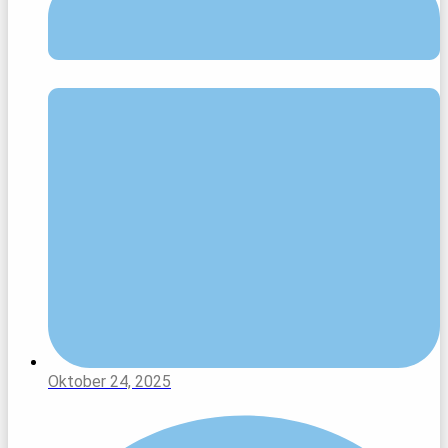
Oktober 24, 2025