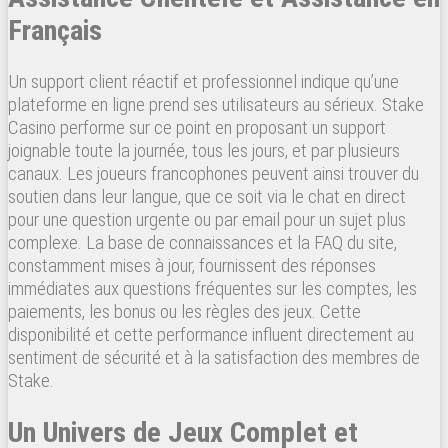
Français
Un support client réactif et professionnel indique qu’une
plateforme en ligne prend ses utilisateurs au sérieux. Stake
Casino performe sur ce point en proposant un support
joignable toute la journée, tous les jours, et par plusieurs
canaux. Les joueurs francophones peuvent ainsi trouver du
soutien dans leur langue, que ce soit via le chat en direct
pour une question urgente ou par email pour un sujet plus
complexe. La base de connaissances et la FAQ du site,
constamment mises à jour, fournissent des réponses
immédiates aux questions fréquentes sur les comptes, les
paiements, les bonus ou les règles des jeux. Cette
disponibilité et cette performance influent directement au
sentiment de sécurité et à la satisfaction des membres de
Stake.
Un Univers de Jeux Complet et