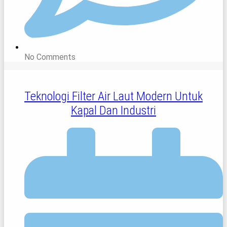
No Comments
Teknologi Filter Air Laut Modern Untuk
Kapal Dan Industri