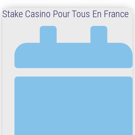
Stake Casino Pour Tous En France