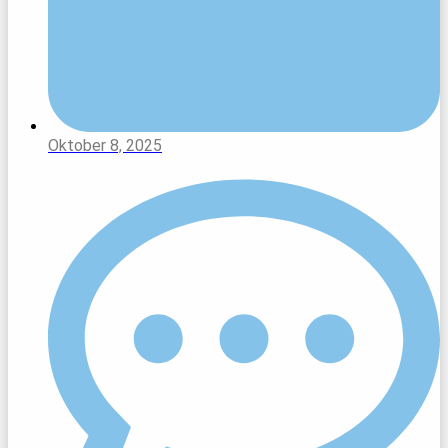
Oktober 8, 2025