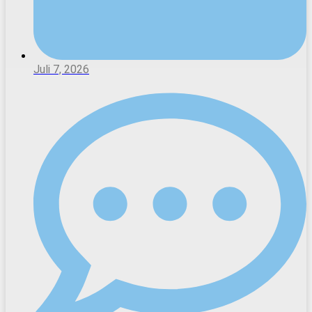
Juli 7, 2026