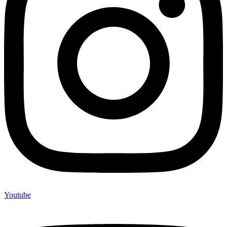
Youtube