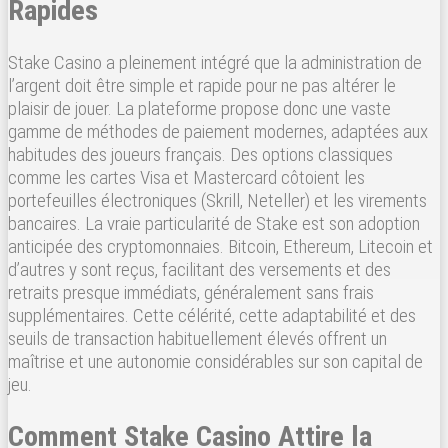
Rapides
Stake Casino a pleinement intégré que la administration de
l’argent doit être simple et rapide pour ne pas altérer le
plaisir de jouer. La plateforme propose donc une vaste
gamme de méthodes de paiement modernes, adaptées aux
habitudes des joueurs français. Des options classiques
comme les cartes Visa et Mastercard côtoient les
portefeuilles électroniques (Skrill, Neteller) et les virements
bancaires. La vraie particularité de Stake est son adoption
anticipée des cryptomonnaies. Bitcoin, Ethereum, Litecoin et
d’autres y sont reçus, facilitant des versements et des
retraits presque immédiats, généralement sans frais
supplémentaires. Cette célérité, cette adaptabilité et des
seuils de transaction habituellement élevés offrent un
maîtrise et une autonomie considérables sur son capital de
jeu.
Comment Stake Casino Attire la