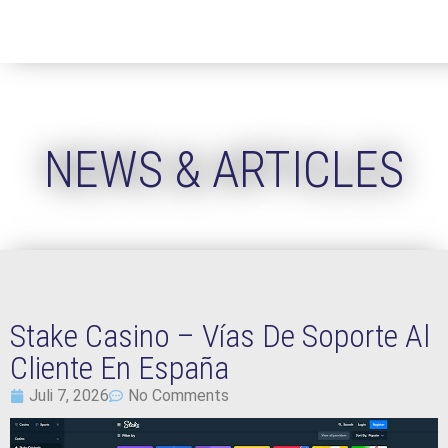
NEWS & ARTICLES
Stake Casino – Vías De Soporte Al
Cliente En España
Juli 7, 2026
No Comments