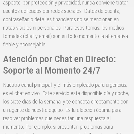
aspecto: por protección y privacidad, nunca conviene tratar
asuntos delicados por redes sociales. Datos de cuenta,
contraseñas o detalles financieros no se mencionan en
notas visibles ni personales. Para esos temas, los medios
formales (chat y email) son en todo momento la alternativa
fiable y aconsejable.
Atención por Chat en Directo:
Soporte al Momento 24/7
Nuestro canal principal, y el más empleado para urgencias,
es el chat en vivo. Este servicio está disponible día y noche,
los siete días de la semana, y te conecta directamente con
un agente de nuestro equipo. Es la elección óptima para
resolver problemas que necesitan una respuesta al
momento. Por ejemplo, si presentan problemas para