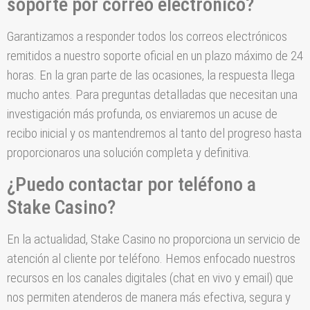
soporte por correo electrónico?
Garantizamos a responder todos los correos electrónicos
remitidos a nuestro soporte oficial en un plazo máximo de 24
horas. En la gran parte de las ocasiones, la respuesta llega
mucho antes. Para preguntas detalladas que necesitan una
investigación más profunda, os enviaremos un acuse de
recibo inicial y os mantendremos al tanto del progreso hasta
proporcionaros una solución completa y definitiva.
¿Puedo contactar por teléfono a
Stake Casino?
En la actualidad, Stake Casino no proporciona un servicio de
atención al cliente por teléfono. Hemos enfocado nuestros
recursos en los canales digitales (chat en vivo y email) que
nos permiten atenderos de manera más efectiva, segura y