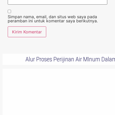
Simpan nama, email, dan situs web saya pada
peramban ini untuk komentar saya berikutnya.
Alur Proses Perijinan Air MInum Da