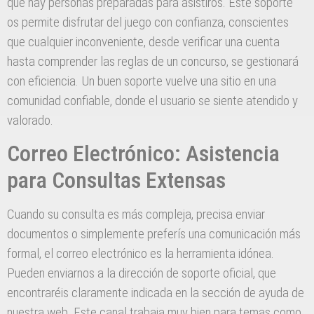
que hay personas preparadas para asistiros. Este soporte
os permite disfrutar del juego con confianza, conscientes
que cualquier inconveniente, desde verificar una cuenta
hasta comprender las reglas de un concurso, se gestionará
con eficiencia. Un buen soporte vuelve una sitio en una
comunidad confiable, donde el usuario se siente atendido y
valorado.
Correo Electrónico: Asistencia
para Consultas Extensas
Cuando su consulta es más compleja, precisa enviar
documentos o simplemente preferís una comunicación más
formal, el correo electrónico es la herramienta idónea.
Pueden enviarnos a la dirección de soporte oficial, que
encontraréis claramente indicada en la sección de ayuda de
nuestra web. Este canal trabaja muy bien para temas como