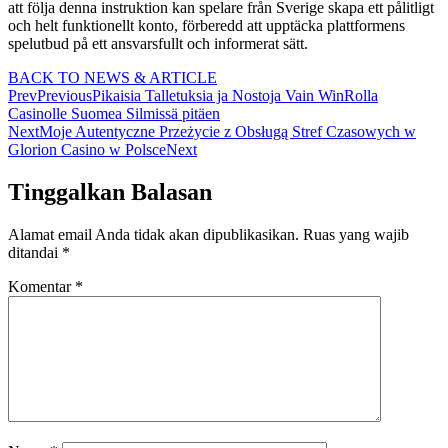
att följa denna instruktion kan spelare från Sverige skapa ett pålitligt
och helt funktionellt konto, förberedd att upptäcka plattformens
spelutbud på ett ansvarsfullt och informerat sätt.
BACK TO NEWS & ARTICLE
Prev
Previous
Pikaisia Talletuksia ja Nostoja Vain WinRolla
Casinolle Suomea Silmissä pitäen
Next
Moje Autentyczne Przeżycie z Obsługą Stref Czasowych w
Glorion Casino w Polsce
Next
Tinggalkan Balasan
Alamat email Anda tidak akan dipublikasikan.
Ruas yang wajib
ditandai
*
Komentar
*