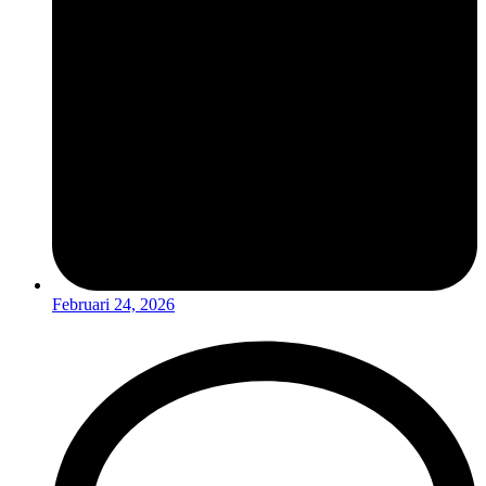
Februari 24, 2026