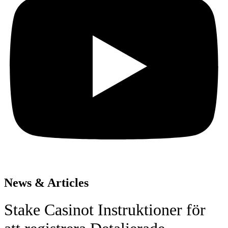
News & Articles
Stake Casinot Instruktioner för