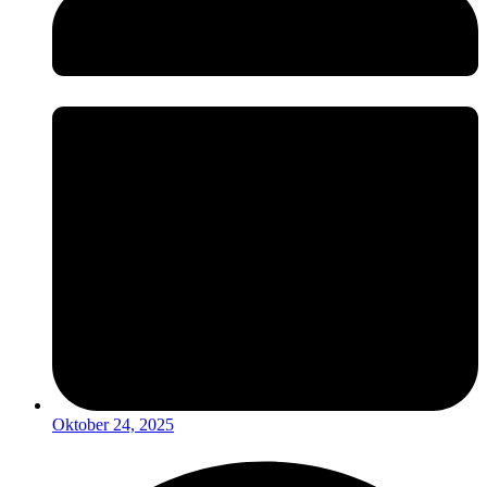
Oktober 24, 2025