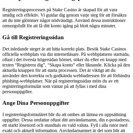
Registreringsprocessen på Stake Casino är skapad för att vara
smidig och effektiv. Vi guidar dig genom varje steg för att försäkra
att du inte glömmer något nödvändigt. Använd dessa instruktioner
omsorgsfullt för att få ditt konto igång på blott några minuter.
Gå till Registreringssidan
Det inledande steget är att hitta korrekt plats. Besök Stake Casinos
officiella webbplats via din internetläsare. På webbplatsens startsida,
oftast i det översta högersidan hörnet, söker du efter en knapp med
texten “Registrera dig”, “Skapa konto” eller liknande. Klicka på den
aktuella knappen för att starta processen. Det är viktigt att du
använder den korrekta och godkända webbadressen för att förhindra
phishing-webbplatser. När på registreringssidan möts du av ett
registreringsformulär som väntar på att fyllas i med dina
personuppgifter.
Ange Dina Personuppgifter
I registreringsformuläret blir du att ombes att lämna en uppsättning
uppgifter. Dessa omfattar oftast ditt användarnamn, din e-postadress,
ett starkt lösenord och stundtals en vald valuta. Fyll i alla rutor med
exakt och aktuell information. Användarnamnet är det som blir att