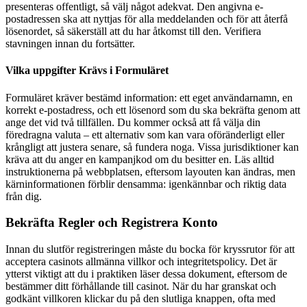
presenteras offentligt, så välj något adekvat. Den angivna e-
postadressen ska att nyttjas för alla meddelanden och för att återfå
lösenordet, så säkerställ att du har åtkomst till den. Verifiera
stavningen innan du fortsätter.
Vilka uppgifter Krävs i Formuläret
Formuläret kräver bestämd information: ett eget användarnamn, en
korrekt e-postadress, och ett lösenord som du ska bekräfta genom att
ange det vid två tillfällen. Du kommer också att få välja din
föredragna valuta – ett alternativ som kan vara oföränderligt eller
krångligt att justera senare, så fundera noga. Vissa jurisdiktioner kan
kräva att du anger en kampanjkod om du besitter en. Läs alltid
instruktionerna på webbplatsen, eftersom layouten kan ändras, men
kärninformationen förblir densamma: igenkännbar och riktig data
från dig.
Bekräfta Regler och Registrera Konto
Innan du slutför registreringen måste du bocka för kryssrutor för att
acceptera casinots allmänna villkor och integritetspolicy. Det är
ytterst viktigt att du i praktiken läser dessa dokument, eftersom de
bestämmer ditt förhållande till casinot. När du har granskat och
godkänt villkoren klickar du på den slutliga knappen, ofta med