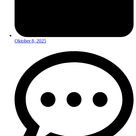
Oktober 8, 2025