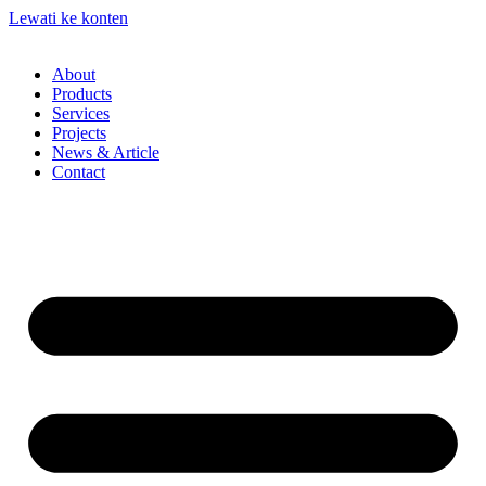
Lewati ke konten
About
Products
Services
Projects
News & Article
Contact