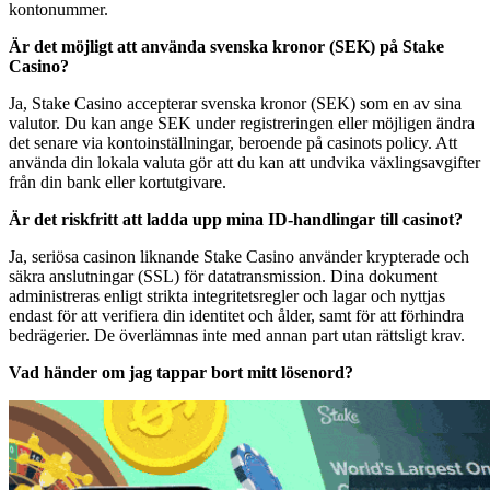
kontonummer.
Är det möjligt att använda svenska kronor (SEK) på Stake
Casino?
Ja, Stake Casino accepterar svenska kronor (SEK) som en av sina
valutor. Du kan ange SEK under registreringen eller möjligen ändra
det senare via kontoinställningar, beroende på casinots policy. Att
använda din lokala valuta gör att du kan att undvika växlingsavgifter
från din bank eller kortutgivare.
Är det riskfritt att ladda upp mina ID-handlingar till casinot?
Ja, seriösa casinon liknande Stake Casino använder krypterade och
säkra anslutningar (SSL) för datatransmission. Dina dokument
administreras enligt strikta integritetsregler och lagar och nyttjas
endast för att verifiera din identitet och ålder, samt för att förhindra
bedrägerier. De överlämnas inte med annan part utan rättsligt krav.
Vad händer om jag tappar bort mitt lösenord?