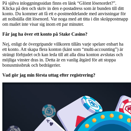
På själva inloggningssidan finns en länk “Glömt lösenordet?”.
Klicka på den och skriv in den e-postadress som är bunden till ditt
konto. Du kommer att få ett e-postmeddelande med anvisningar för
att nollställa ditt lösenord. Var noga med att titta i din skräppostmapp
om mailet inte visar sig inom ett par minuter.
Får jag ha över ett konto på Stake Casino?
Nej, enligt de övergripande villkoren tillåts varje spelare enbart ha
ett konto. Att skapa flera konton (känt som “multi-accounting”) är
strängt förbjudet och kan leda till att alla dina konton avslutas och
möjliga vinster dras in. Detta är en vanlig åtgärd för att stoppa
bonusmissbruk och bedrägerier.
Vad gör jag min första uttag efter registrering?