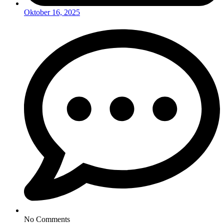
Oktober 16, 2025
No Comments