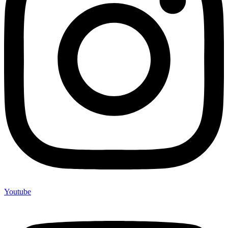
Youtube