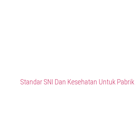
Standar SNI Dan Kesehatan Untuk Pabrik