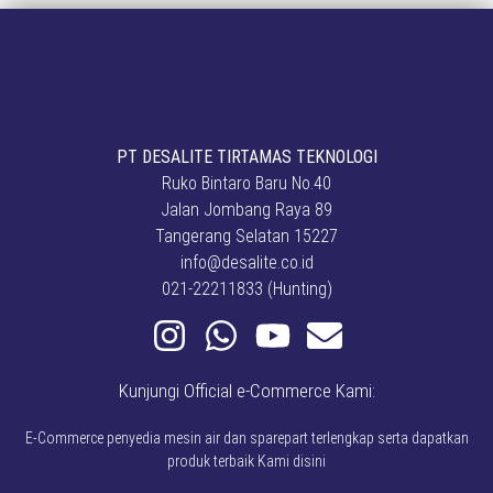
PT DESALITE TIRTAMAS TEKNOLOGI
Ruko Bintaro Baru No.40
Jalan Jombang Raya 89
Tangerang Selatan 15227
info@desalite.co.id
021-22211833 (Hunting)
Kunjungi Official e-Commerce Kami:
E-Commerce penyedia mesin air dan sparepart terlengkap serta dapatkan
produk terbaik Kami disini