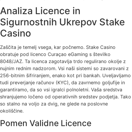
Analiza Licence in
Sigurnostnih Ukrepov Stake
Casino
Zaščita je temelj vsega, kar počnemo. Stake Casino
obratuje pod licenco Curaçao eGaming s številko
8048/JAZ. Ta licenca zagotavlja trdo regulirano okolje z
nujnim rednim nadzorom. Vsi naši sistemi so zavarovani z
256-bitnim šifriranjem, enako kot pri bankah. Uveljavljamo
tudi preverjanje računov (KYC), da zavrnemo goljufije in
garantiramo, da so vsi igralci polnoletni. Vaša sredstva
shranjujemo ločeno od operativnih sredstev podjetja. Tako
so stalno na voljo za dvig, ne glede na poslovne
okoliščine.
Pomen Validne Licence