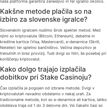
naša platforma garantira zanesljivo in fer igralno okolico.
Kakšne metode plačila so na
izbiro za slovenske igralce?
Slovenskim igralcem nudimo širok spekter metod. Med
njimi so kriptovalute (Bitcoin, Ethereum), debetne in
kreditne kartice (Visa, Mastercard), e-denarnice (Skrill,
Neteller) ter spletno bančništvo. Večina depozitov je
trenutnih in brez provizij. Tudi dvigi so hitri, še posebej pri
koriščenju kriptovalut.
Kako dolgo trajajo izplačila
dobitkov pri Stake Casinoju?
Čas izplačila je pogojen od izbrane metode. Dvigi v
kriptovalutah navadno obdelamo v nekaj urah. Za
tradicionalne metode, kot so e-denarnice ali kartice, lahko
obdelava traja od 1 do 3 delovne dni. Vsi čakalni časi so