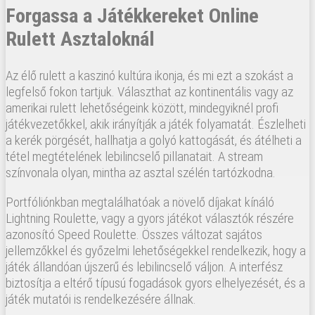
Forgassa a Játékkereket Online
Rulett Asztaloknál
Az élő rulett a kaszinó kultúra ikonja, és mi ezt a szokást a
legfelső fokon tartjuk. Választhat az kontinentális vagy az
amerikai rulett lehetőségeink között, mindegyiknél profi
játékvezetőkkel, akik irányítják a játék folyamatát. Észlelheti
a kerék pörgését, hallhatja a golyó kattogását, és átélheti a
tétel megtételének lebilincselő pillanatait. A stream
színvonala olyan, mintha az asztal szélén tartózkodna.
Portfóliónkban megtalálhatóak a növelő díjakat kínáló
Lightning Roulette, vagy a gyors játékot választók részére
azonosító Speed Roulette. Összes változat sajátos
jellemzőkkel és győzelmi lehetőségekkel rendelkezik, hogy a
játék állandóan újszerű és lebilincselő váljon. A interfész
biztosítja a eltérő típusú fogadások gyors elhelyezését, és a
játék mutatói is rendelkezésére állnak.