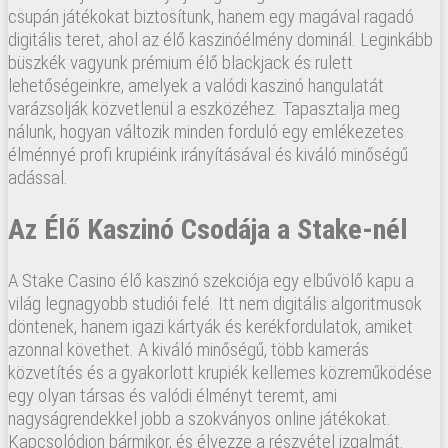
csupán játékokat biztosítunk, hanem egy magával ragadó
digitális teret, ahol az élő kaszinóélmény dominál. Leginkább
büszkék vagyunk prémium élő blackjack és rulett
lehetőségeinkre, amelyek a valódi kaszinó hangulatát
varázsolják közvetlenül a eszközéhez. Tapasztalja meg
nálunk, hogyan változik minden forduló egy emlékezetes
élménnyé profi krupiéink irányításával és kiváló minőségű
adással.
Az Élő Kaszinó Csodája a Stake-nél
A Stake Casino élő kaszinó szekciója egy elbűvölő kapu a
világ legnagyobb studiói felé. Itt nem digitális algoritmusok
döntenek, hanem igazi kártyák és kerékfordulatok, amiket
azonnal követhet. A kiváló minőségű, több kamerás
közvetítés és a gyakorlott krupiék kellemes közreműködése
egy olyan társas és valódi élményt teremt, ami
nagyságrendekkel jobb a szokványos online játékokat.
Kapcsolódjon bármikor, és élvezze a részvétel izgalmát.