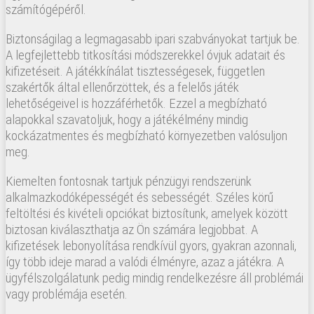
számítógépéről.
Biztonságilag a legmagasabb ipari szabványokat tartjuk be.
A legfejlettebb titkosítási módszerekkel óvjuk adatait és
kifizetéseit. A játékkínálat tisztességesek, független
szakértők által ellenőrzöttek, és a felelős játék
lehetőségeivel is hozzáférhetők. Ezzel a megbízható
alapokkal szavatoljuk, hogy a játékélmény mindig
kockázatmentes és megbízható környezetben valósuljon
meg.
Kiemelten fontosnak tartjuk pénzügyi rendszerünk
alkalmazkodóképességét és sebességét. Széles körű
feltöltési és kivételi opciókat biztosítunk, amelyek között
biztosan kiválaszthatja az Ön számára legjobbat. A
kifizetések lebonyolítása rendkívül gyors, gyakran azonnali,
így több ideje marad a valódi élményre, azaz a játékra. A
ügyfélszolgálatunk pedig mindig rendelkezésre áll problémái
vagy problémája esetén.