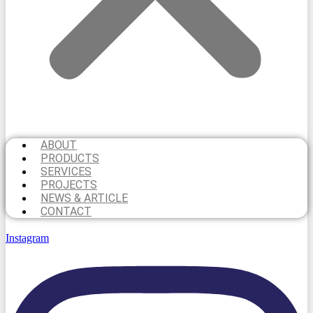
ABOUT
PRODUCTS
SERVICES
PROJECTS
NEWS & ARTICLE
CONTACT
Instagram