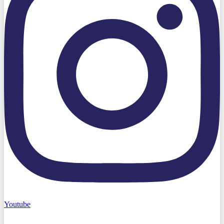
Youtube