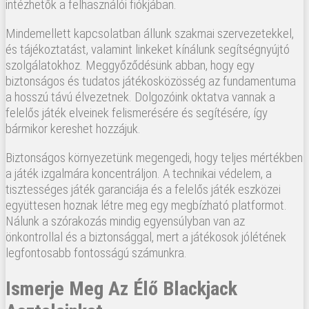
intézhetők a felhasználói fiókjában.
Mindemellett kapcsolatban állunk szakmai szervezetekkel,
és tájékoztatást, valamint linkeket kínálunk segítségnyújtó
szolgálatokhoz. Meggyőződésünk abban, hogy egy
biztonságos és tudatos játékosközösség az fundamentuma
a hosszú távú élvezetnek. Dolgozóink oktatva vannak a
felelős játék elveinek felismerésére és segítésére, így
bármikor kereshet hozzájuk.
Biztonságos környezetünk megengedi, hogy teljes mértékben
a játék izgalmára koncentráljon. A technikai védelem, a
tisztességes játék garanciája és a felelős játék eszközei
együttesen hoznak létre meg egy megbízható platformot.
Nálunk a szórakozás mindig egyensúlyban van az
önkontrollal és a biztonsággal, mert a játékosok jólétének
legfontosabb fontosságú számunkra.
Ismerje Meg Az Élő Blackjack