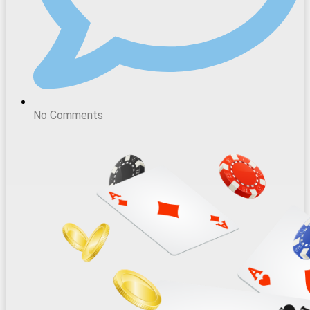
No Comments