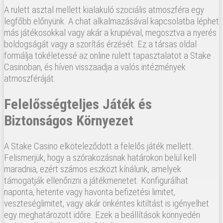
A rulett asztal mellett kialakuló szociális atmoszféra egy
legfőbb előnyünk. A chat alkalmazásával kapcsolatba léphet
más játékosokkal vagy akár a krupiéval, megosztva a nyerés
boldogságát vagy a szorítás érzését. Ez a társas oldal
formálja tökéletessé az online rulett tapasztalatot a Stake
Casinoban, és híven visszaadja a valós intézmények
atmoszféráját.
Felelősségteljes Játék és
Biztonságos Környezet
A Stake Casino elköteleződött a felelős játék mellett.
Felismerjük, hogy a szórakozásnak határokon belül kell
maradnia, ezért számos eszközt kínálunk, amelyek
támogatják ellenőrizni a játékmenetet. Konfigurálhat
naponta, hetente vagy havonta befizetési limitet,
veszteséglimitet, vagy akár önkéntes kitiltást is igényelhet
egy meghatározott időre. Ezek a beállítások könnyedén