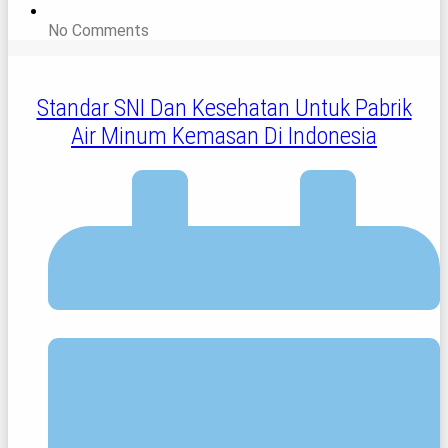
No Comments
Standar SNI Dan Kesehatan Untuk Pabrik
Air Minum Kemasan Di Indonesia