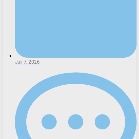
Juli 7, 2026