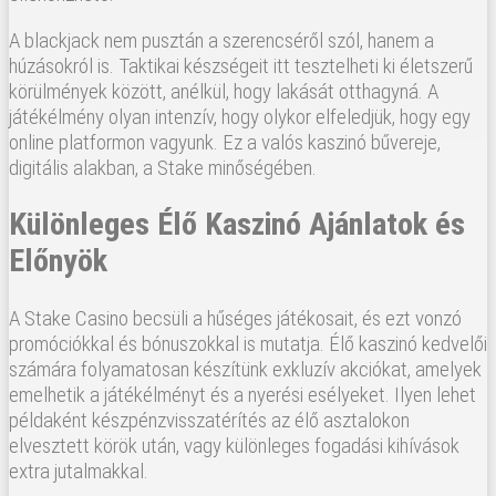
A blackjack nem pusztán a szerencséről szól, hanem a
húzásokról is. Taktikai készségeit itt tesztelheti ki életszerű
körülmények között, anélkül, hogy lakását otthagyná. A
játékélmény olyan intenzív, hogy olykor elfeledjük, hogy egy
online platformon vagyunk. Ez a valós kaszinó bűvereje,
digitális alakban, a Stake minőségében.
Különleges Élő Kaszinó Ajánlatok és
Előnyök
A Stake Casino becsüli a hűséges játékosait, és ezt vonzó
promóciókkal és bónuszokkal is mutatja. Élő kaszinó kedvelői
számára folyamatosan készítünk exkluzív akciókat, amelyek
emelhetik a játékélményt és a nyerési esélyeket. Ilyen lehet
példaként készpénzvisszatérítés az élő asztalokon
elvesztett körök után, vagy különleges fogadási kihívások
extra jutalmakkal.