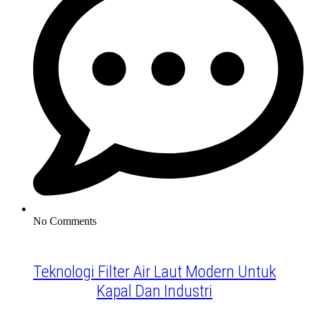
No Comments
Teknologi Filter Air Laut Modern Untuk
Kapal Dan Industri