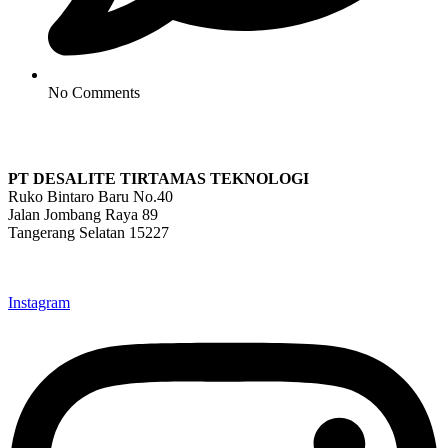
No Comments
PT DESALITE TIRTAMAS TEKNOLOGI
Ruko Bintaro Baru No.40
Jalan Jombang Raya 89
Tangerang Selatan 15227
info@desalite.co.id
021-22211833 (Hunting)
Instagram