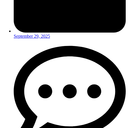
September 29, 2025