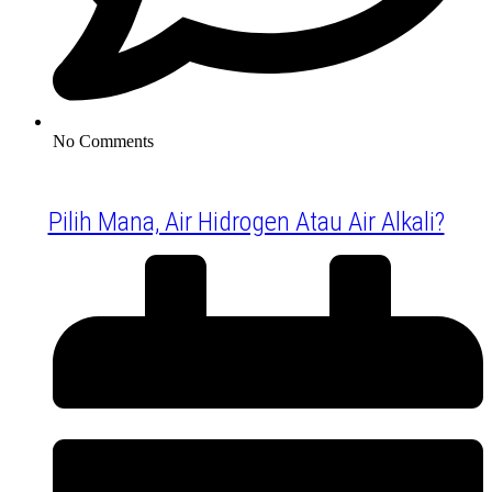
No Comments
Pilih Mana, Air Hidrogen Atau Air Alkali?