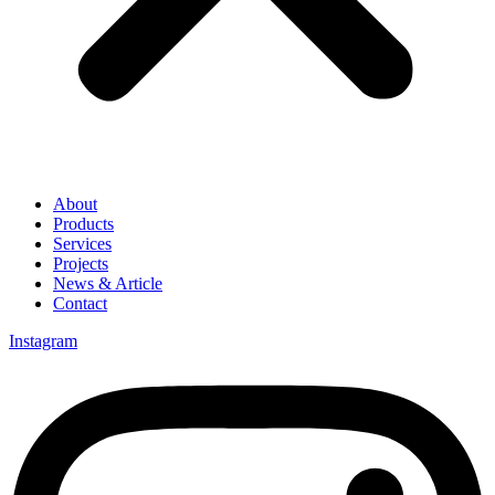
About
Products
Services
Projects
News & Article
Contact
Instagram