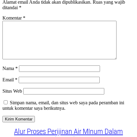
Alamat email Anda tidak akan dipublikasikan.
Ruas yang wajib
ditandai
*
Komentar
*
Nama
*
Email
*
Situs Web
Simpan nama, email, dan situs web saya pada peramban ini
untuk komentar saya berikutnya.
Alur Proses Perijinan Air MInum Dalam