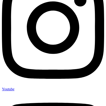
Youtube