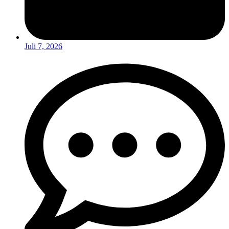
Juli 7, 2026