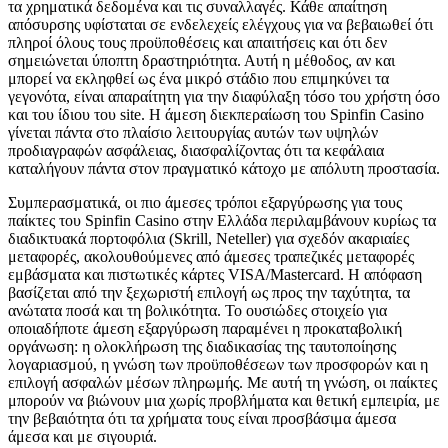
τα χρηματικά δεδομένα και τις συναλλαγές. Κάθε απαίτηση
απόσυρσης υφίσταται σε ενδελεχείς ελέγχους για να βεβαιωθεί ότι
πληροί όλους τους προϋποθέσεις και απαιτήσεις και ότι δεν
σημειώνεται ύποπτη δραστηριότητα. Αυτή η μέθοδος, αν και
μπορεί να εκληφθεί ως ένα μικρό στάδιο που επιμηκύνει τα
γεγονότα, είναι απαραίτητη για την διαφύλαξη τόσο του χρήστη όσο
και του ίδιου του site. Η άμεση διεκπεραίωση του Spinfin Casino
γίνεται πάντα στο πλαίσιο λειτουργίας αυτών των υψηλών
προδιαγραφών ασφάλειας, διασφαλίζοντας ότι τα κεφάλαια
καταλήγουν πάντα στον πραγματικό κάτοχο με απόλυτη προστασία.
Συμπερασματικά, οι πιο άμεσες τρόποι εξαργύρωσης για τους
παίκτες του Spinfin Casino στην Ελλάδα περιλαμβάνουν κυρίως τα
διαδικτυακά πορτοφόλια (Skrill, Neteller) για σχεδόν ακαριαίες
μεταφορές, ακολουθούμενες από άμεσες τραπεζικές μεταφορές
εμβάσματα και πιστωτικές κάρτες VISA/Mastercard. Η απόφαση
βασίζεται από την ξεχωριστή επιλογή ως προς την ταχύτητα, τα
ανώτατα ποσά και τη βολικότητα. Το ουσιώδες στοιχείο για
οποιαδήποτε άμεση εξαργύρωση παραμένει η προκαταβολική
οργάνωση: η ολοκλήρωση της διαδικασίας της ταυτοποίησης
λογαριασμού, η γνώση των προϋποθέσεων των προσφορών και η
επιλογή ασφαλών μέσων πληρωμής. Με αυτή τη γνώση, οι παίκτες
μπορούν να βιώνουν μια χωρίς προβλήματα και θετική εμπειρία, με
την βεβαιότητα ότι τα χρήματα τους είναι προσβάσιμα άμεσα
άμεσα και με σιγουριά.