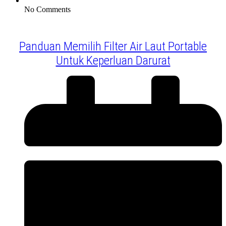
No Comments
Panduan Memilih Filter Air Laut Portable
Untuk Keperluan Darurat