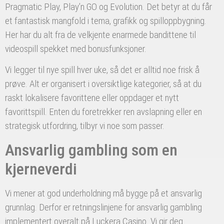
Pragmatic Play, Play’n GO og Evolution. Det betyr at du får
et fantastisk mangfold i tema, grafikk og spilloppbygning.
Her har du alt fra de velkjente enarmede bandittene til
videospill spekket med bonusfunksjoner.
Vi legger til nye spill hver uke, så det er alltid noe frisk å
prøve. Alt er organisert i oversiktlige kategorier, så at du
raskt lokalisere favorittene eller oppdager et nytt
favorittspill. Enten du foretrekker ren avslapning eller en
strategisk utfordring, tilbyr vi noe som passer.
Ansvarlig gambling som en
kjerneverdi
Vi mener at god underholdning må bygge på et ansvarlig
grunnlag. Derfor er retningslinjene for ansvarlig gambling
implementert overalt på Luckera Casino. Vi gir deg