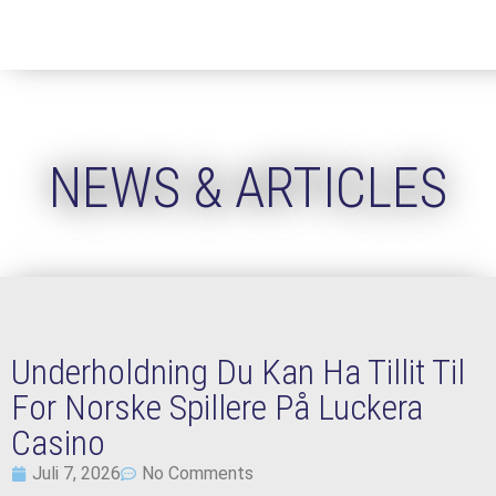
NEWS & ARTICLES
Underholdning Du Kan Ha Tillit Til
For Norske Spillere På Luckera
Casino
Juli 7, 2026
No Comments