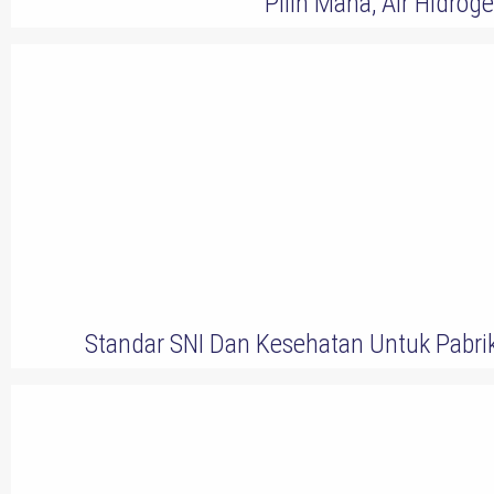
Pilih Mana, Air Hidroge
Standar SNI Dan Kesehatan Untuk Pabri