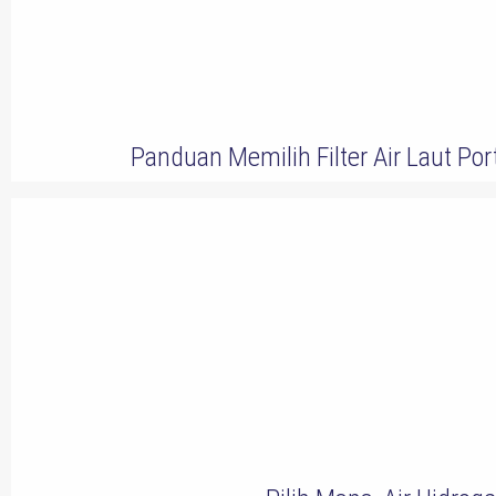
Panduan Memilih Filter Air Laut Po