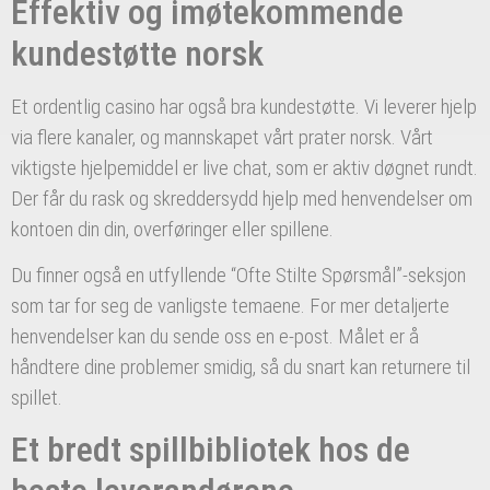
Effektiv og imøtekommende
kundestøtte norsk
Et ordentlig casino har også bra kundestøtte. Vi leverer hjelp
via flere kanaler, og mannskapet vårt prater norsk. Vårt
viktigste hjelpemiddel er live chat, som er aktiv døgnet rundt.
Der får du rask og skreddersydd hjelp med henvendelser om
kontoen din din, overføringer eller spillene.
Du finner også en utfyllende “Ofte Stilte Spørsmål”-seksjon
som tar for seg de vanligste temaene. For mer detaljerte
henvendelser kan du sende oss en e-post. Målet er å
håndtere dine problemer smidig, så du snart kan returnere til
spillet.
Et bredt spillbibliotek hos de