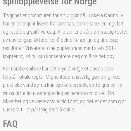
spillopplevelse for Norge
Trygghet er grunnmuren for alt vi gjør på Luckera Casino. Vi
har en anerkjent lisens fra Curacao, som skaper en regulert
og rettferdig spillhverdag. Alle spillene våre blir stadig testet
av uavhengige aktører for å bekrefte ærlige og tilfeldige
resultater. Vi ivaretar dine opplysninger med sterk SSL-
kryptering, så du kan konsentrere deg om å ha det gøy.
For norske spillere har det mye å velge et casino som
forstår lokale regler. Vi prioriterer ansvarlig gambling med
praktiske verktøy: du kan sjekke deg selv, sette grenser for
innskudd, eller utestenge deg en periode om du vil. Din
sikkerhet og velvære står alltid først, og det er det som gjør
Luckera til et pålitelig sted å spille.
FAQ