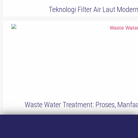
Teknologi Filter Air Laut Moder
Waste Water Treatment: Proses, Manfaa