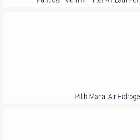
Pilih Mana, Air Hidroge