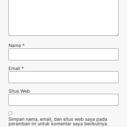
Nama
*
Email
*
Situs Web
Simpan nama, email, dan situs web saya pada
peramban ini untuk komentar saya berikutnya.