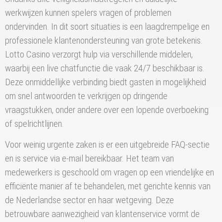
werkwijzen kunnen spelers vragen of problemen
ondervinden. In dit soort situaties is een laagdrempelige en
professionele klantenondersteuning van grote betekenis.
Lotto Casino verzorgt hulp via verschillende middelen,
waarbij een live chatfunctie die vaak 24/7 beschikbaar is.
Deze onmiddellijke verbinding biedt gasten in mogelijkheid
om snel antwoorden te verkrijgen op dringende
vraagstukken, onder andere over een lopende overboeking
of spelrichtlijnen.
Voor weinig urgente zaken is er een uitgebreide FAQ-sectie
en is service via e-mail bereikbaar. Het team van
medewerkers is geschoold om vragen op een vriendelijke en
efficiënte manier af te behandelen, met gerichte kennis van
de Nederlandse sector en haar wetgeving. Deze
betrouwbare aanwezigheid van klantenservice vormt de