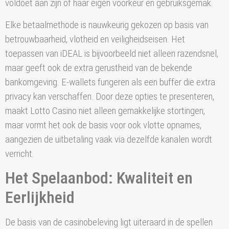
voldoet aan zijn of haar eigen voorkeur en gebruiksgemak.
Elke betaalmethode is nauwkeurig gekozen op basis van
betrouwbaarheid, vlotheid en veiligheidseisen. Het
toepassen van iDEAL is bijvoorbeeld niet alleen razendsnel,
maar geeft ook de extra gerustheid van de bekende
bankomgeving. E-wallets fungeren als een buffer die extra
privacy kan verschaffen. Door deze opties te presenteren,
maakt Lotto Casino niet alleen gemakkelijke stortingen,
maar vormt het ook de basis voor ook vlotte opnames,
aangezien de uitbetaling vaak via dezelfde kanalen wordt
verricht.
Het Spelaanbod: Kwaliteit en
Eerlijkheid
De basis van de casinobeleving ligt uiteraard in de spellen