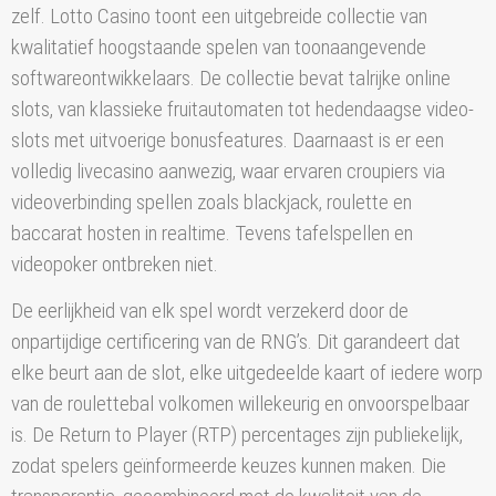
zelf. Lotto Casino toont een uitgebreide collectie van
kwalitatief hoogstaande spelen van toonaangevende
softwareontwikkelaars. De collectie bevat talrijke online
slots, van klassieke fruitautomaten tot hedendaagse video-
slots met uitvoerige bonusfeatures. Daarnaast is er een
volledig livecasino aanwezig, waar ervaren croupiers via
videoverbinding spellen zoals blackjack, roulette en
baccarat hosten in realtime. Tevens tafelspellen en
videopoker ontbreken niet.
De eerlijkheid van elk spel wordt verzekerd door de
onpartijdige certificering van de RNG’s. Dit garandeert dat
elke beurt aan de slot, elke uitgedeelde kaart of iedere worp
van de roulettebal volkomen willekeurig en onvoorspelbaar
is. De Return to Player (RTP) percentages zijn publiekelijk,
zodat spelers geïnformeerde keuzes kunnen maken. Die