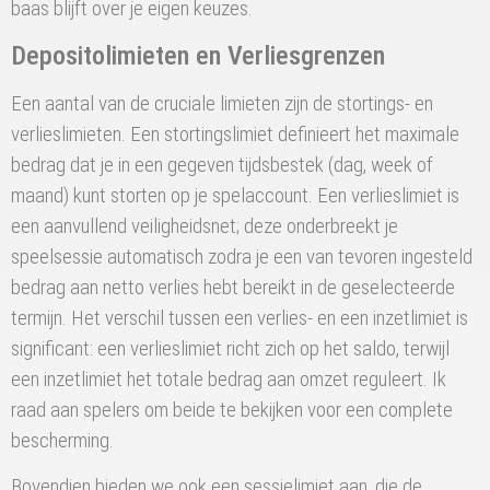
baas blijft over je eigen keuzes.
Depositolimieten en Verliesgrenzen
Een aantal van de cruciale limieten zijn de stortings- en
verlieslimieten. Een stortingslimiet definieert het maximale
bedrag dat je in een gegeven tijdsbestek (dag, week of
maand) kunt storten op je spelaccount. Een verlieslimiet is
een aanvullend veiligheidsnet; deze onderbreekt je
speelsessie automatisch zodra je een van tevoren ingesteld
bedrag aan netto verlies hebt bereikt in de geselecteerde
termijn. Het verschil tussen een verlies- en een inzetlimiet is
significant: een verlieslimiet richt zich op het saldo, terwijl
een inzetlimiet het totale bedrag aan omzet reguleert. Ik
raad aan spelers om beide te bekijken voor een complete
bescherming.
Bovendien bieden we ook een sessielimiet aan, die de