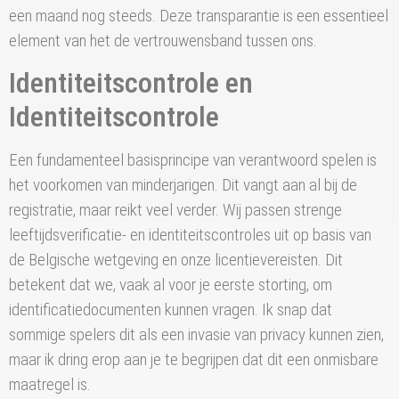
een maand nog steeds. Deze transparantie is een essentieel
element van het de vertrouwensband tussen ons.
Identiteitscontrole en
Identiteitscontrole
Een fundamenteel basisprincipe van verantwoord spelen is
het voorkomen van minderjarigen. Dit vangt aan al bij de
registratie, maar reikt veel verder. Wij passen strenge
leeftijdsverificatie- en identiteitscontroles uit op basis van
de Belgische wetgeving en onze licentievereisten. Dit
betekent dat we, vaak al voor je eerste storting, om
identificatiedocumenten kunnen vragen. Ik snap dat
sommige spelers dit als een invasie van privacy kunnen zien,
maar ik dring erop aan je te begrijpen dat dit een onmisbare
maatregel is.