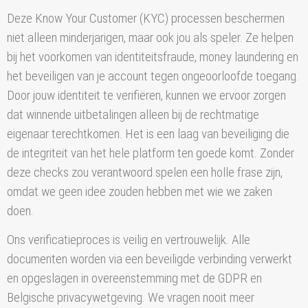
Deze Know Your Customer (KYC) processen beschermen
niet alleen minderjarigen, maar ook jou als speler. Ze helpen
bij het voorkomen van identiteitsfraude, money laundering en
het beveiligen van je account tegen ongeoorloofde toegang.
Door jouw identiteit te verifiëren, kunnen we ervoor zorgen
dat winnende uitbetalingen alleen bij de rechtmatige
eigenaar terechtkomen. Het is een laag van beveiliging die
de integriteit van het hele platform ten goede komt. Zonder
deze checks zou verantwoord spelen een holle frase zijn,
omdat we geen idee zouden hebben met wie we zaken
doen.
Ons verificatieproces is veilig en vertrouwelijk. Alle
documenten worden via een beveiligde verbinding verwerkt
en opgeslagen in overeenstemming met de GDPR en
Belgische privacywetgeving. We vragen nooit meer