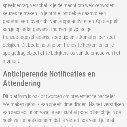
speelgedrag, verschaf ik je de macht om weloverwogen
keuzes te maken. In je profiel ontdek je daarom een
gedetailleerd overzicht van je spelactiviteiten. Op die plek
kan je op ieder gewenst moment je volledige
transactiegeschiedenis, speeltijd en uitkomsten per spel
bekijken. Dit beeld helpt je om trends te herkennen en je
spelgedrag objectief te bekijken, los van de emotie van het
moment.
Anticiperende Notificaties en
Attendering
Dit platform is ook ontworpen om preventief te handelen.
We maken gebruik van speeltijdmeldingen. Na het verstrijken
van sessieduur ontvang je een subtiel pop-up berichtje in de
hoek van je beeldscherm dat je vertelt hoe veel tijd je al