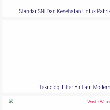
Standar SNI Dan Kesehatan Untuk Pabri
Teknologi Filter Air Laut Moder