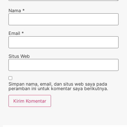
Nama
*
Email
*
Situs Web
Simpan nama, email, dan situs web saya pada
peramban ini untuk komentar saya berikutnya.