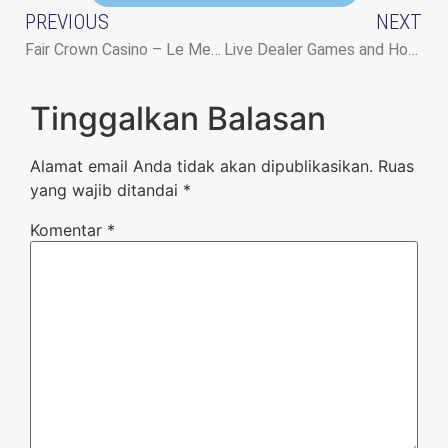
PREVIOUS
NEXT
Fair Crown Casino – Le Meilleur pour les Nouveaux Joueurs et les Gros Parieurs en France
Live Dealer Games and How They Operate at Lotto Casino for Ireland
Tinggalkan Balasan
Alamat email Anda tidak akan dipublikasikan.
Ruas
yang wajib ditandai
*
Komentar
*