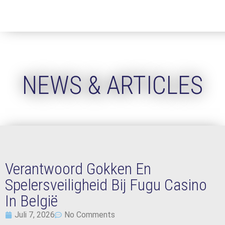
NEWS & ARTICLES
Verantwoord Gokken En
Spelersveiligheid Bij Fugu Casino
In België
Juli 7, 2026
No Comments