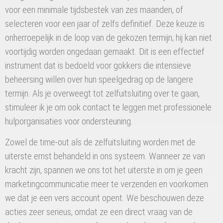
voor een minimale tijdsbestek van zes maanden, of
selecteren voor een jaar of zelfs definitief. Deze keuze is
onherroepelijk in de loop van de gekozen termijn; hij kan niet
voortijdig worden ongedaan gemaakt. Dit is een effectief
instrument dat is bedoeld voor gokkers die intensieve
beheersing willen over hun speelgedrag op de langere
termijn. Als je overweegt tot zelfuitsluiting over te gaan,
stimuleer ik je om ook contact te leggen met professionele
hulporganisaties voor ondersteuning.
Zowel de time-out als de zelfuitsluiting worden met de
uiterste ernst behandeld in ons systeem. Wanneer ze van
kracht zijn, spannen we ons tot het uiterste in om je geen
marketingcommunicatie meer te verzenden en voorkomen
we dat je een vers account opent. We beschouwen deze
acties zeer serieus, omdat ze een direct vraag van de