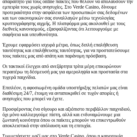
απαραίτητο για τους online παίκτες που θέλουν να απολαύσουν την
εμπειρία τους χωρίς ανησυχίες. Στο Verde Casino, δίνουμε
προτεραιότητα στην ασφάλεια των προσωπικών σας δεδομένων
και των οικονομικών σας συναλλαγών μέσω τεχνολογίας
κρυπτογράφησης αιχμής. Η πλατφόρμα μας ακολουθεί με τους
διεθνείς κανονισμούς, εξασφαλίζοντας ότι λειτουργούμε με
σαφήνεια και υπευθυνότητα.
Έχουμε εφαρμόσει ισχυρά μέτρα, όπως διπλή επαλήθευση
ταυτότητας και επαλήθευσης ταυτότητας, για να προστατεύσουμε
τους παίκτες μας από απάτη και παράνομη πρόσβαση.
Οι τακτικοί έλεγχοι από ανεξάρτητα τρίτα μέρη επικυρώνουν
περαιτέρω τη δέσμευσή μας για αμεροληψία και προστασία στα
τυχερά παιχνίδια.
Επιπλέον, η αφοσιωμένη ομάδα υποστήριξης πελατών μας είναι
διαθέσιμη 24/7, έτοιμη να ανταποκριθεί σε τυχόν απορίες ή
ανησυχίες που μπορεί να έχετε.
Προσφέροντας ένα σίγουρο και αξιόπιστο περιβάλλον παιχνιδιού,
όχι μόνο καλλιεργούμε πίστη, αλλά και ενδυναμώνουμε μια
ζωντανή κοινότητα όπου οι παίκτες μπορούν να επικεντρωθούν
αποκλειστικά στην απόλαυση και τη επιτυχία.
Συμμετάσχετε μαζί μας στο Verde Casino, όπου η καινοτομία