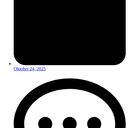
Oktober 24, 2025