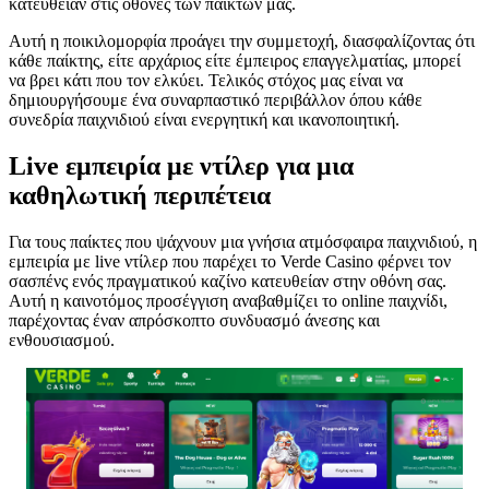
κατευθείαν στις οθόνες των παικτών μας.
Αυτή η ποικιλομορφία προάγει την συμμετοχή, διασφαλίζοντας ότι
κάθε παίκτης, είτε αρχάριος είτε έμπειρος επαγγελματίας, μπορεί
να βρει κάτι που τον ελκύει. Τελικός στόχος μας είναι να
δημιουργήσουμε ένα συναρπαστικό περιβάλλον όπου κάθε
συνεδρία παιχνιδιού είναι ενεργητική και ικανοποιητική.
Live εμπειρία με ντίλερ για μια
καθηλωτική περιπέτεια
Για τους παίκτες που ψάχνουν μια γνήσια ατμόσφαιρα παιχνιδιού, η
εμπειρία με live ντίλερ που παρέχει το Verde Casino φέρνει τον
σασπένς ενός πραγματικού καζίνο κατευθείαν στην οθόνη σας.
Αυτή η καινοτόμος προσέγγιση αναβαθμίζει το online παιχνίδι,
παρέχοντας έναν απρόσκοπτο συνδυασμό άνεσης και
ενθουσιασμού.