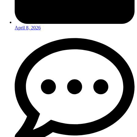
April 8, 2026