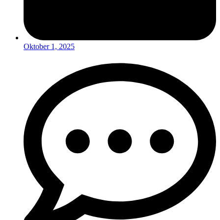
Oktober 1, 2025