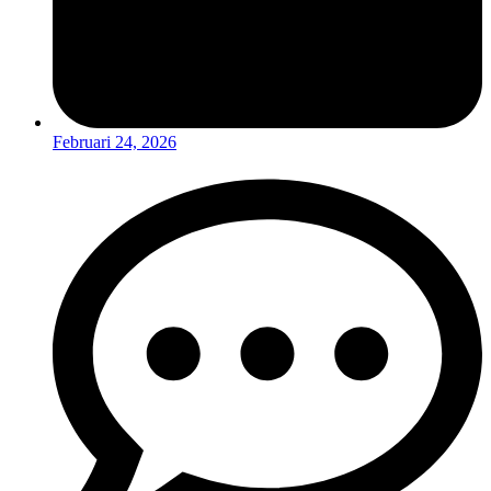
Februari 24, 2026