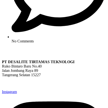
No Comments
PT DESALITE TIRTAMAS TEKNOLOGI
Ruko Bintaro Baru No.40
Jalan Jombang Raya 89
Tangerang Selatan 15227
info@desalite.co.id
021-22211833 (Hunting)
Instagram