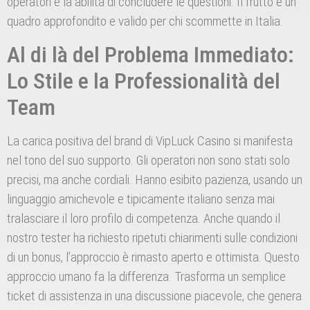
operatori e la abilità di concludere le questioni. Il frutto è un
quadro approfondito e valido per chi scommette in Italia.
Al di là del Problema Immediato:
Lo Stile e la Professionalità del
Team
La carica positiva del brand di VipLuck Casino si manifesta
nel tono del suo supporto. Gli operatori non sono stati solo
precisi, ma anche cordiali. Hanno esibito pazienza, usando un
linguaggio amichevole e tipicamente italiano senza mai
tralasciare il loro profilo di competenza. Anche quando il
nostro tester ha richiesto ripetuti chiarimenti sulle condizioni
di un bonus, l’approccio è rimasto aperto e ottimista. Questo
approccio umano fa la differenza. Trasforma un semplice
ticket di assistenza in una discussione piacevole, che genera