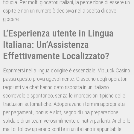
fiducia. Per molti giocatori italiani, la percezione di essere un
ospite e non un numero è decisiva nella scelta di dove
giocare.
L’Esperienza utente in Lingua
Italiana: Un’Assistenza
Effettivamente Localizzato?
Esprimersi nella lingua d’origine è essenziale. VipLuck Casino
passa questo prova agevolmente. Ciascuno degli operatori
raggiunti via chat hanno dato risposta in un italiano
scorrevole e spontaneo, senza le imprecisioni tipiche delle
traduzioni automatiche. Adoperavano i termini appropriata
per pagamenti, bonus e slot, segno di una preparazione
solida e di un team verosimilmente di nativi parlanti. Anche le
mail di follow up erano scritte in un italiano inappuntabile.