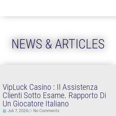
NEWS & ARTICLES
VipLuck Casino : Il Assistenza
Clienti Sotto Esame. Rapporto Di
Un Giocatore Italiano
Juli 7, 2026
No Comments