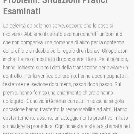
Esaminati
La celerità da sola non serve, occorre che le cose si
risolvano. Abbiamo illustrato esempi concreti: un bonifico
che non compariva, una domanda di aiuto per la conferma
del profilo e un dubbio sulle regole di un bonus. Gli operatori
in chat hanno dimostrato di conoscere il loro. Per il bonifico,
hanno richiesto subito i dati della transazione per avviare un
controllo. Per la verifica del profilo, hanno accompagnato il
testatore nel sezione documenti, passo dopo passo. Sul
premio, hanno fornito una chiarimento chiara e hanno
collegato i Condizioni Generali corretti. In nessuna singola
occasione hanno trasferito la responsabilità ad altri. Hanno
costantemente assunto un atteggiamento proattivo, mirato
a chiudere la procedura. Ogni richiesta è stata sistemata nel