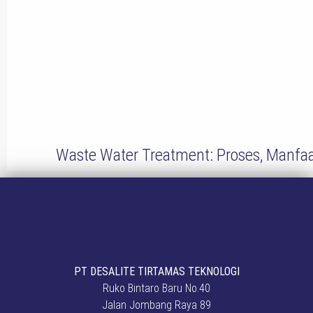
Waste Water Treatment: Proses, Manfaa
PT DESALITE TIRTAMAS TEKNOLOGI
Ruko Bintaro Baru No.40
Jalan Jombang Raya 89