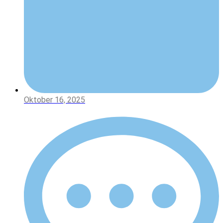
Oktober 16, 2025