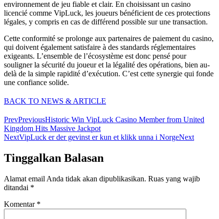
environnement de jeu fiable et clair. En choisissant un casino
licencié comme VipLuck, les joueurs bénéficient de ces protections
légales, y compris en cas de différend possible sur une transaction.
Cette conformité se prolonge aux partenaires de paiement du casino,
qui doivent également satisfaire à des standards réglementaires
exigeants. L’ensemble de l’écosystème est donc pensé pour
souligner la sécurité du joueur et la légalité des opérations, bien au-
delà de la simple rapidité d’exécution. C’est cette synergie qui fonde
une confiance solide.
BACK TO NEWS & ARTICLE
Prev
Previous
Historic Win VipLuck Casino Member from United
Kingdom Hits Massive Jackpot
Next
VipLuck er der gevinst er kun et klikk unna i Norge
Next
Tinggalkan Balasan
Alamat email Anda tidak akan dipublikasikan.
Ruas yang wajib
ditandai
*
Komentar
*