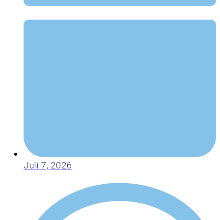
Juli 7, 2026