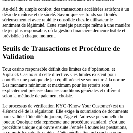
Au-delà du simple confort, des transactions accélérées satisfont à un
désir de maîtrise et de sûreté. Savoir que ses fonds sont traités
sérieusement et avec rapidité consolide chez le utilisateur le
sentiment de légitimité. Cette stratégie participe même à une manière
de jeu plus responsable, où la gestion financière demeure lisible et
prévisible à chaque moment.
Seuils de Transactions et Procédure de
Validation
Tout casino responsable définit des limites de d’opération, et
VipLuck Casino suit cette directive. Ces limites existent pour
contrôler une pratique de jeu équilibrée et se soumettre à la norme.
Les montants minimum et maximum pour les retraits sont
explicitement précisés dans les conditions générales et diffèrent
selon la méthode de paiement choisie.
Le processus de vérification KYC (Know Your Customer) est un
élément clé de la régulation. Elle exige la soumission de documents
pour valider l’identité du joueur, l’âge et l’adresse personnelle du
joueur. Quoique cela représente une procédure standard, c’est une
procédure unique qui ouvre ensuite l’entrée à toutes les prestations,
y compris les retraits rapides. Cette vérification est cruciale pour