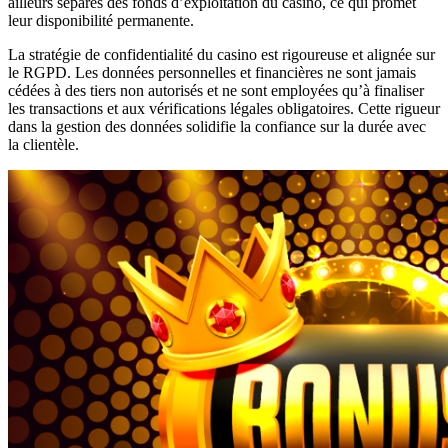
ailleurs séparés des fonds d’exploitation du casino, ce qui promet
leur disponibilité permanente.
La stratégie de confidentialité du casino est rigoureuse et alignée sur
le RGPD. Les données personnelles et financières ne sont jamais
cédées à des tiers non autorisés et ne sont employées qu’à finaliser
les transactions et aux vérifications légales obligatoires. Cette rigueur
dans la gestion des données solidifie la confiance sur la durée avec
la clientèle.