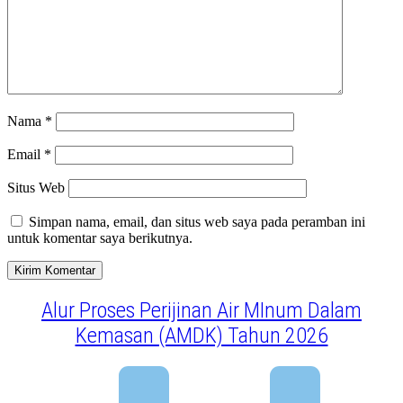
Nama
*
Email
*
Situs Web
Simpan nama, email, dan situs web saya pada peramban ini
untuk komentar saya berikutnya.
Alur Proses Perijinan Air MInum Dalam
Kemasan (AMDK) Tahun 2026