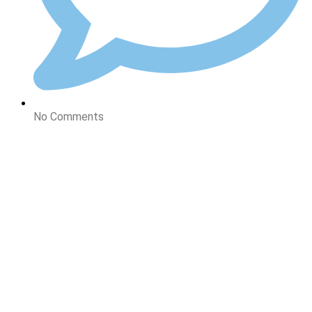
No Comments