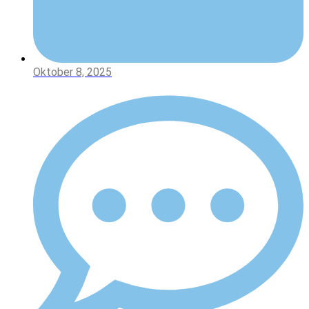
Oktober 8, 2025