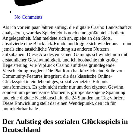
No Comments
Als ich vor ein paar Jahren anfing, die digitale Casino-Landschaft zu
analysieren, war das Spielerlebnis noch eine größtenteils isolierte
Angelegenheit. Man meldete sich an, spielte an den Slots,
absolvierte eine Blackjack-Runde und loggte sich wieder aus – ohne
jemals eine tatsächliche Verbindung zu anderen Nutzern
aufzubauen. Diese Ära des einsamen Gamings schwindet nun mit
erstaunlicher Geschwindigkeit, und ich beobachte mit großer
Begeisterung, wie VipLuck Casino auf diese grundlegende
Verschiebung reagiert. Die Plattform hat kürzlich eine Suite von
Community-Features integriert, die das klassische Online-
Glücksspiel in ein lebendiges, sozial vernetztes Erlebnis
transformieren. Es geht nicht mehr nur um den eigenen Gewinn,
sondern um gemeinsame Momente, gruppenbezogene Spannung
und eine digitale Nachbarschaft, die 24 Stunden am Tag vibriert.
Diese Entwicklung stellt dar einen Wendepunkt, den ich für
unumkehrbar halte.
Der Aufstieg des sozialen Glücksspiels in
Deutschland