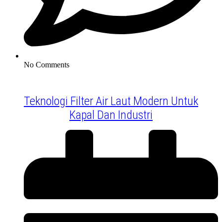
No Comments
Teknologi Filter Air Laut Modern Untuk
Kapal Dan Industri