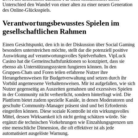
Unterschied den Wandel von einer alten zu einer neuen Generation
des Online-Glücksspiels.
Verantwortungsbewusstes Spielen im
gesellschaftlichen Rahmen
Einen Gesichtspunkt, den ich in der Diskussion über Social Gaming
besonders unterstreichen möchte, stellt dar die potenziell positive
Auswirkung auf verantwortungsvolles Spielverhalten. VipLuck
Casino hat die Gemeinschaftsfunktionen so konzipiert, dass sie
ebenso als Unterstützungssystem fungieren können. In den
Gruppen-Chats und Foren teilen erfahrene Nutzer ihre
Herangehensweisen für Budgetverwaltung und setzen durch ihr
Vorbild angemessene Verhaltensweisen. Mir ist aufgefallen, wie sich
Nutzer gegenseitig an Auszeiten gemahnen und exzessives Spielen
in der Community nicht verherrlicht, sondern hinterfragt wird. Die
Plattform bietet zudem spezielle Kanäle, in denen Moderatoren und
geschulte Community-Manager präsent sind und bei Erfordernis
eingreifen können. Diese soziale Kontrolle ist ein wirkungsvolles
Mittel, dessen Wirksamkeit ich nicht gering schätzen würde. Sie
ergänzt die technischen Vorkehrungen wie Einzahlungsgrenzen um
eine menschliche Dimension, die oft effektiver ist als jede
automatisiert ausgelöste Warnung.