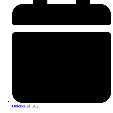
Oktober 24, 2025