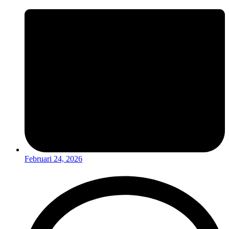
Februari 24, 2026