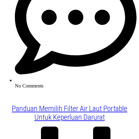
No Comments
Panduan Memilih Filter Air Laut Portable
Untuk Keperluan Darurat