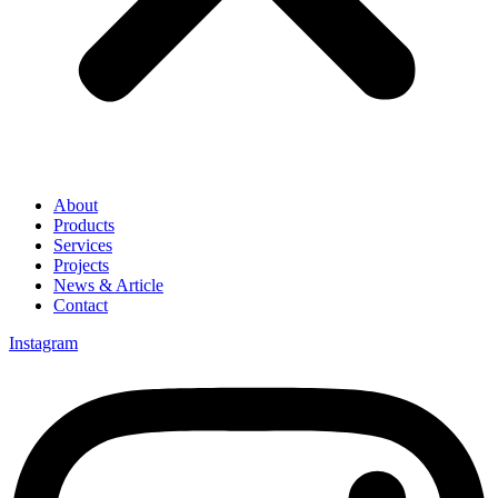
About
Products
Services
Projects
News & Article
Contact
Instagram