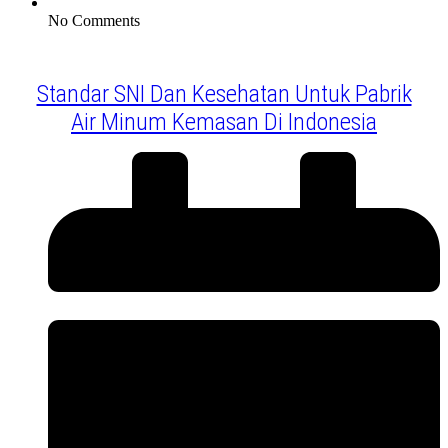
No Comments
Standar SNI Dan Kesehatan Untuk Pabrik
Air Minum Kemasan Di Indonesia