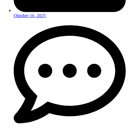
Oktober 16, 2025