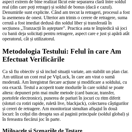
aspect extrem de bine realizat făcut este separarea clară între soldul
real (din care poți retrage) și soldul de bonus (dacă e cazul).
Denumirile sunt explicite. Când am trecut la retrageri, procesul a fost
la asemenea de onest. Ulterior am trimis o cerere de retragere, suma
cerută a fost imediat dedusă din soldul liber și transferată în
secțiunea „Tranzacții în așteptare”. Practica asta te împiedică să joci
cu banii deja solicitați pentru retragere, aspect care e just și apără atât
operatorul, cât și utilizatorul.
Metodologia Testului: Felul în care Am
Efectuat Verificările
Ca să fiu obiectiv și să includ situații variate, am stabilit un plan clar.
Am utilizat un cont real pe VipLuck, în care am virat o sumă
moderată. Am înregistrat fiecare acțiune și modificare a soldului, cu
ora exactă. Testul a acoperit toate modurile în care soldul se poate
altera: depuneri prin mai multe metode (card bancar, transfer,
portofele electronice), punerea de pariuri în jocuri cu ritm diferit
(sloturi cu rotiri rapide, ruletă live, blackjack), colectarea câștigurilor
și cereri de retragere. Am monitorizat simultan afișajul în două
locuri: în colțul din dreapta sus al paginii principale (soldul global) și
în fereastra fiecărui joc în parte.
Mijloacele și Scenariile de Testare