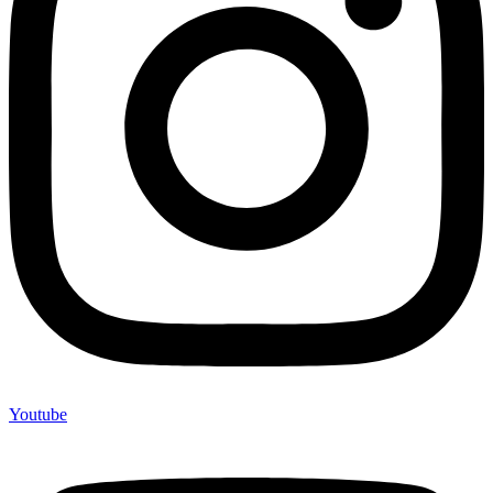
Youtube