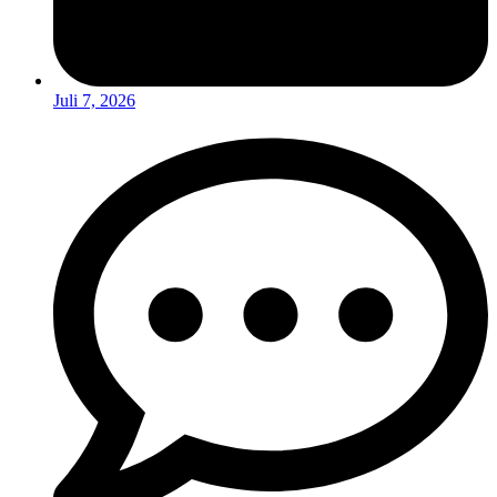
Juli 7, 2026