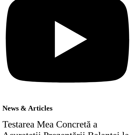
News & Articles
Testarea Mea Concretă a