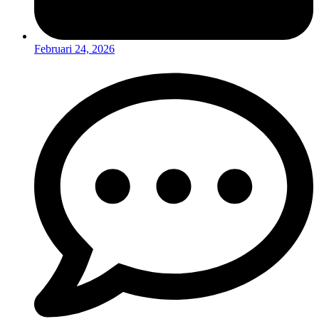
Februari 24, 2026