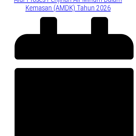
Kemasan (AMDK) Tahun 2026