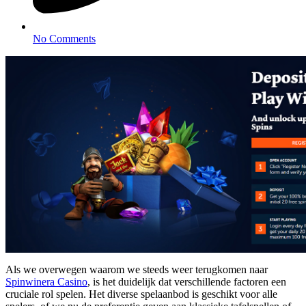
No Comments
Als we overwegen waarom we steeds weer terugkomen naar
Spinwinera Casino
, is het duidelijk dat verschillende factoren een
cruciale rol spelen. Het diverse spelaanbod is geschikt voor alle