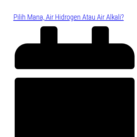
Pilih Mana, Air Hidrogen Atau Air Alkali?