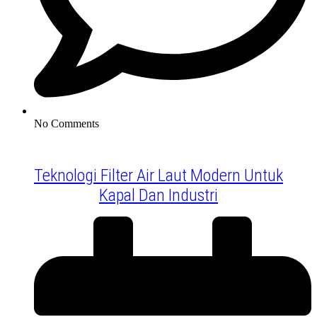
No Comments
Teknologi Filter Air Laut Modern Untuk
Kapal Dan Industri