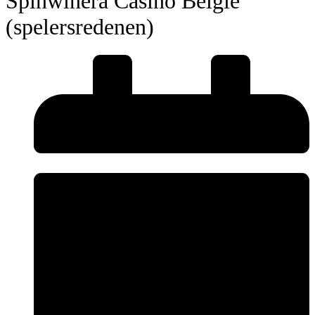
Spinwinera Casino België
(spelersredenen)