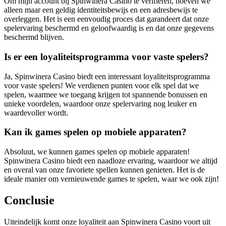
Om mijn account bij Spinwinera Casino te verifiëren, hoeven we
alleen maar een geldig identiteitsbewijs en een adresbewijs te
overleggen. Het is een eenvoudig proces dat garandeert dat onze
spelervaring beschermd en geloofwaardig is en dat onze gegevens
beschermd blijven.
Is er een loyaliteitsprogramma voor vaste spelers?
Ja, Spinwinera Casino biedt een interessant loyaliteitsprogramma
voor vaste spelers! We verdienen punten voor elk spel dat we
spelen, waarmee we toegang krijgen tot spannende bonussen en
unieke voordelen, waardoor onze spelervaring nog leuker en
waardevoller wordt.
Kan ik games spelen op mobiele apparaten?
Absoluut, we kunnen games spelen op mobiele apparaten!
Spinwinera Casino biedt een naadloze ervaring, waardoor we altijd
en overal van onze favoriete spellen kunnen genieten. Het is de
ideale manier om vernieuwende games te spelen, waar we ook zijn!
Conclusie
Uiteindelijk komt onze loyaliteit aan Spinwinera Casino voort uit