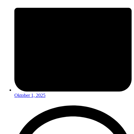
Oktober 1, 2025