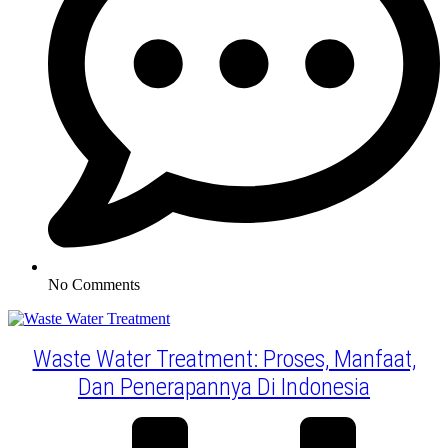
No Comments
Waste Water Treatment: Proses, Manfaat,
Dan Penerapannya Di Indonesia