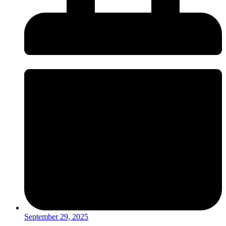
September 29, 2025