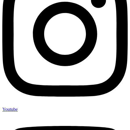
Youtube