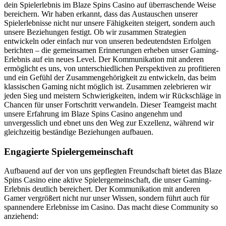
dein Spielerlebnis im Blaze Spins Casino auf überraschende Weise
bereichern. Wir haben erkannt, dass das Austauschen unserer
Spielerlebnisse nicht nur unsere Fähigkeiten steigert, sondern auch
unsere Beziehungen festigt. Ob wir zusammen Strategien
entwickeln oder einfach nur von unseren bedeutendsten Erfolgen
berichten – die gemeinsamen Erinnerungen erheben unser Gaming-
Erlebnis auf ein neues Level. Der Kommunikation mit anderen
ermöglicht es uns, von unterschiedlichen Perspektiven zu profitieren
und ein Gefühl der Zusammengehörigkeit zu entwickeln, das beim
klassischen Gaming nicht möglich ist. Zusammen zelebrieren wir
jeden Sieg und meistern Schwierigkeiten, indem wir Rückschläge in
Chancen für unser Fortschritt verwandeln. Dieser Teamgeist macht
unsere Erfahrung im Blaze Spins Casino angenehm und
unvergesslich und ebnet uns den Weg zur Exzellenz, während wir
gleichzeitig beständige Beziehungen aufbauen.
Engagierte Spielergemeinschaft
Aufbauend auf der von uns gepflegten Freundschaft bietet das Blaze
Spins Casino eine aktive Spielergemeinschaft, die unser Gaming-
Erlebnis deutlich bereichert. Der Kommunikation mit anderen
Gamer vergrößert nicht nur unser Wissen, sondern führt auch für
spannendere Erlebnisse im Casino. Das macht diese Community so
anziehend: