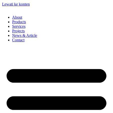
Lewati ke konten
About
Products
Services
Projects
News & Article
Contact