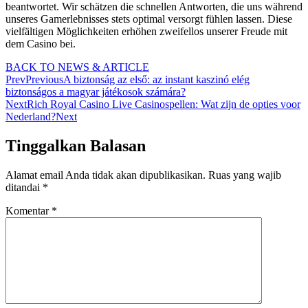
beantwortet. Wir schätzen die schnellen Antworten, die uns während
unseres Gamerlebnisses stets optimal versorgt fühlen lassen. Diese
vielfältigen Möglichkeiten erhöhen zweifellos unserer Freude mit
dem Casino bei.
BACK TO NEWS & ARTICLE
Prev
Previous
A biztonság az első: az instant kaszinó elég
biztonságos a magyar játékosok számára?
Next
Rich Royal Casino Live Casinospellen: Wat zijn de opties voor
Nederland?
Next
Tinggalkan Balasan
Alamat email Anda tidak akan dipublikasikan.
Ruas yang wajib
ditandai
*
Komentar
*