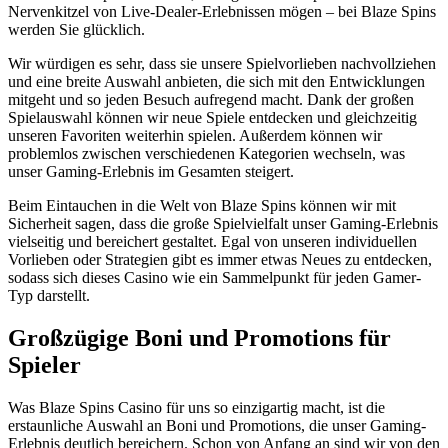
Nervenkitzel von Live-Dealer-Erlebnissen mögen – bei Blaze Spins
werden Sie glücklich.
Wir würdigen es sehr, dass sie unsere Spielvorlieben nachvollziehen
und eine breite Auswahl anbieten, die sich mit den Entwicklungen
mitgeht und so jeden Besuch aufregend macht. Dank der großen
Spielauswahl können wir neue Spiele entdecken und gleichzeitig
unseren Favoriten weiterhin spielen. Außerdem können wir
problemlos zwischen verschiedenen Kategorien wechseln, was
unser Gaming-Erlebnis im Gesamten steigert.
Beim Eintauchen in die Welt von Blaze Spins können wir mit
Sicherheit sagen, dass die große Spielvielfalt unser Gaming-Erlebnis
vielseitig und bereichert gestaltet. Egal von unseren individuellen
Vorlieben oder Strategien gibt es immer etwas Neues zu entdecken,
sodass sich dieses Casino wie ein Sammelpunkt für jeden Gamer-
Typ darstellt.
Großzügige Boni und Promotions für
Spieler
Was Blaze Spins Casino für uns so einzigartig macht, ist die
erstaunliche Auswahl an Boni und Promotions, die unser Gaming-
Erlebnis deutlich bereichern. Schon von Anfang an sind wir von den