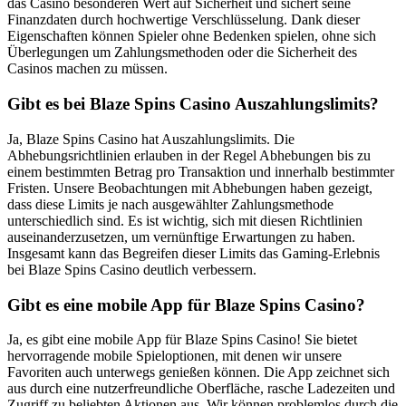
das Casino besonderen Wert auf Sicherheit und sichert seine
Finanzdaten durch hochwertige Verschlüsselung. Dank dieser
Eigenschaften können Spieler ohne Bedenken spielen, ohne sich
Überlegungen um Zahlungsmethoden oder die Sicherheit des
Casinos machen zu müssen.
Gibt es bei Blaze Spins Casino Auszahlungslimits?
Ja, Blaze Spins Casino hat Auszahlungslimits. Die
Abhebungsrichtlinien erlauben in der Regel Abhebungen bis zu
einem bestimmten Betrag pro Transaktion und innerhalb bestimmter
Fristen. Unsere Beobachtungen mit Abhebungen haben gezeigt,
dass diese Limits je nach ausgewählter Zahlungsmethode
unterschiedlich sind. Es ist wichtig, sich mit diesen Richtlinien
auseinanderzusetzen, um vernünftige Erwartungen zu haben.
Insgesamt kann das Begreifen dieser Limits das Gaming-Erlebnis
bei Blaze Spins Casino deutlich verbessern.
Gibt es eine mobile App für Blaze Spins Casino?
Ja, es gibt eine mobile App für Blaze Spins Casino! Sie bietet
hervorragende mobile Spieloptionen, mit denen wir unsere
Favoriten auch unterwegs genießen können. Die App zeichnet sich
aus durch eine nutzerfreundliche Oberfläche, rasche Ladezeiten und
Zugriff zu beliebten Aktionen aus. Wir können problemlos durch die