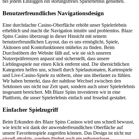
bei jedem Einloggen ein störungsfreies Spielerlebnis genießen.
Benutzerfreundliches Navigationsdesign
Eine durchdachte Casino-Oberfläche erhöht unser Spielerlebnis
erheblich und macht die Navigation intuitiv und problemlos. Blaze
Spins Casino überzeugt in dieser Hinsicht mit seinem
benutzerfreundlichen Layout, das es uns ermöglicht, Spiele,
Aktionen und Kontofunktionen mühelos zu finden. Beim
Durchstöbern der Website fällt auf, wie sie sich unseren
Nutzerpräferenzen anpasst und sicherstellt, dass unsere
Lieblingsspiele nur einen Klick entfernt sind. Die übersichtlichen
Kategorien helfen uns, schnell durch Spielautomaten, Kartenspiele
und Live-Casino-Spiele zu stöbern, ohne uns überlastet zu fühlen.
Wir haben bemerkt, dass der nahtlose Wechsel zwischen den
Sektionen uns nicht nur Zeit spart, sondern auch unser Spielerlebnis
insgesamt bereichert. Mit Blaze Spins investieren wir in eine
Plattform, die unser Spielerlebnis einfach und fesselnd gestaltet.
Einfacher Spielzugriff
Beim Erkunden des Blaze Spins Casinos wird uns schnell bewusst,
wie leicht wir dank der anwenderfreundlichen Oberfläche auf
unsere Favoritenspiele zugreifen können. Das Design ist nicht nur
visuell attraktiv, sondern fördert auch ein reibungsloses