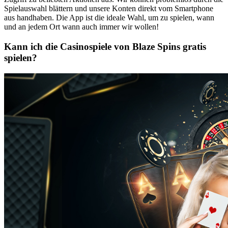
Spielauswahl blättern und unsere Konten direkt vom Smartphone
aus handhaben. Die App ist die ideale Wahl, um zu spielen, wann
und an jedem Ort wann auch immer wir wollen!
Kann ich die Casinospiele von Blaze Spins gratis
spielen?