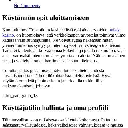
No Comments
Käytännön opit aloittamiseen
Kun tutkimme Trustpilotin käsitteellistä työkalua arvioiden,
wildz
kasino
, on huomioitava, että verkkokaupan arvostelut toimivat viime
kädessä vain suuntajureina. Ne voivat auttaa näkemään miten
yleinen tuntemus syntyy ja miten nopeasti yritys reagoi tilanteisiin.
Tämä ei kuitenkaan korvaa omaa kokeilua ja pientä riskinottoa, vaan
antaa varovaisti toteutetun lähestymistavan alusta. Näin suomalainen
pelaaja voi tehdä oman harkintansa ja suunnitelmansa.
Lopulta päätös pelaamisesta rakentuu sekä tietoisuudesta
turvallisuudesta että henkilökohtaisista mieltymyksistä. Hyvä
käytäntö on edetä pienin askelin ja tarkkailla mihin tili ja
maksumekanismit johtavat.
intro_paragraph_18
Käyttäjätilin hallinta ja oma profiili
Tilin turvallisuus on ratkaiseva osa käyttäjäkokemusta. Painotus
salasanaturvallisuudessa, kaksivaiheisessa vahvistuksessa ja muissa