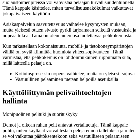
suojaustoimenpiteissä voi vahvistaa pelaajan turvallisuudentunnetta.
Tämä kappale käsittelee, miten turvallisuusnäkökulmat vaikuttavat
jokapäiväiseen käyttöön.
Asiakaspalvelun saavutettavuus vaihtelee kysymysten mukaan,
mutta yleisesti ottaen sivusto pyrkii tarjoamaan selkeitä vastauksia ja
nopeaa tukea. Tämä on olennainen osa luotettavaa pelikokemusta.
Kun tarkastellaan kokonaisuutta, mobiili- ja tietokoneympäristöjen
välillä on syytä kiinnittää huomiota yhteensopivuuteen. Tämä
varmistaa, että pelikokemus on johdonmukainen riippumatta siitä,
millä laitteella pelaaja on.
Kotiutusprosessin nopeus vaihtelee, mutta on yleisesti sujuva
Vastuullinen pelaaminen tuetaan helpoilla asetuksilla
Käyttöliittymän pelivaihtoehtojen
hallinta
Monipuolinen pelituki ja suorituskyky
Demot ja oikean rahan pelit antavat vertailuetuja. Tämä kappale
pohtii, miten käyttäjät voivat testata pelejä ennen talletuksia ja miten
se voi vaikuttaa päätöksentekoon sekä vastuulliseen pelaamiseen.