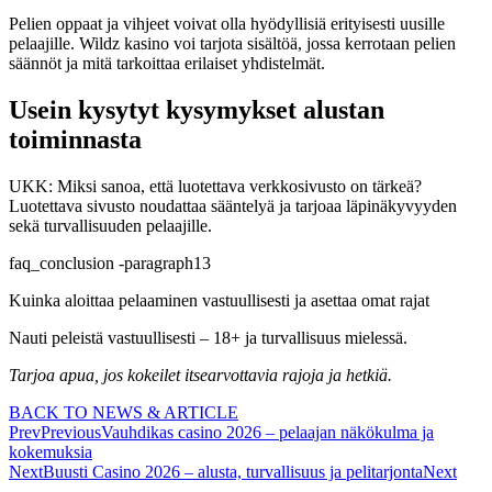
Pelien oppaat ja vihjeet voivat olla hyödyllisiä erityisesti uusille
pelaajille. Wildz kasino voi tarjota sisältöä, jossa kerrotaan pelien
säännöt ja mitä tarkoittaa erilaiset yhdistelmät.
Usein kysytyt kysymykset alustan
toiminnasta
UKK: Miksi sanoa, että luotettava verkkosivusto on tärkeä?
Luotettava sivusto noudattaa sääntelyä ja tarjoaa läpinäkyvyyden
sekä turvallisuuden pelaajille.
faq_conclusion -paragraph13
Kuinka aloittaa pelaaminen vastuullisesti ja asettaa omat rajat
Nauti peleistä vastuullisesti – 18+ ja turvallisuus mielessä.
Tarjoa apua, jos kokeilet itsearvottavia rajoja ja hetkiä.
BACK TO NEWS & ARTICLE
Prev
Previous
Vauhdikas casino 2026 – pelaajan näkökulma ja
kokemuksia
Next
Buusti Casino 2026 – alusta, turvallisuus ja pelitarjonta
Next