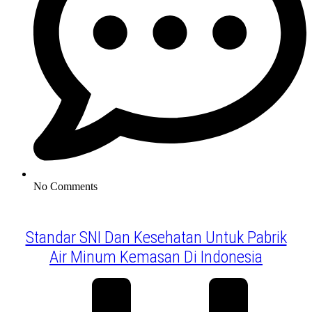
No Comments
Standar SNI Dan Kesehatan Untuk Pabrik
Air Minum Kemasan Di Indonesia