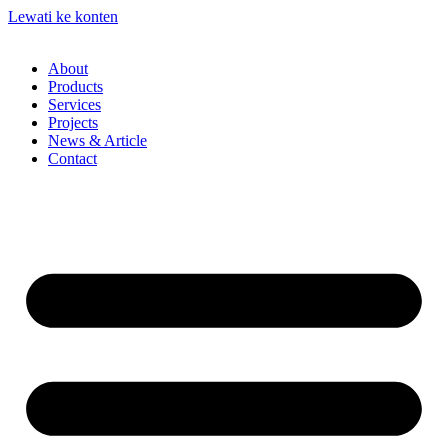
Lewati ke konten
About
Products
Services
Projects
News & Article
Contact