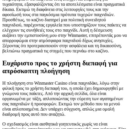
τυχαιότητα, εξασφαλίζοντας ότι τα αποτελέσματα είναι πραγματικά
δίκαια. Εκτιμώ τη διαφάνεια στις λειτουργίες τους και την
αφοσίωσή τους στα παγκόσμια πρότυπα τυχερών παιχνιδιών.
Προσθέτως, το καζίνο διατηρεί μια πολιτική συνειδητού
παιχνιδιού, παρέχοντας εργαλεία που υποστηρίζουν τους παίκτες να
ελέγχουν τις συνήθειές τους στο παιχνίδι. Αυτή η δέσμευση
αυξάνει την εμπιστοσύνη μου στην Winmaster, επιτρέποντάς μου να
απορροφώμαι στην ατμόσφαιρα παιχνιδιού δίχως ανησυχίες.
Ξέροντας ότι προτεραιοποιούν στην ασφάλεια και τη δικαιοσύνη,
βελτιώνω πραγματικά τις στιγμές που περνάω στο καζίνο.
Ευχάριστο προς το χρήστη διεπαφή για
απρόσκοπτη πλοήγηση
Η πλοήγηση στο Winmaster Casino είναι παιχνιδάκι, λόγω στην
φιλική προς το χρήστη διεπαφή του, η οποία έχει δημιουργηθεί με
γνώμονα τους παίκτες. Από την αρχική σελίδα, όλα είναι
οργανωμένα με τάξη, απλοποιώντας την εύρεση των αγαπημένων
σας παιχνιδιών ή προσφορών. Εκτιμώ τον μέθοδο που τα μενού
είναι απλοποιημένα. Δεν υπάρχει σύγχυση, απλώς μια ομαλή
διαδρομή προς αυτό που αναζητώ.
Ο σχεδιασμός είναι αισθητικά γοητευτικός χωρίς να είναι