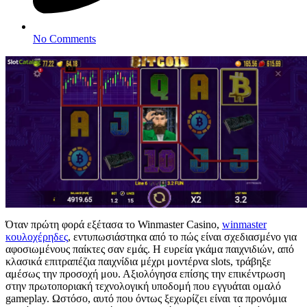
No Comments
Όταν πρώτη φορά εξέτασα το Winmaster Casino,
winmaster
κουλοχέρηδες
, εντυπωσιάστηκα από το πώς είναι σχεδιασμένο για
αφοσιωμένους παίκτες σαν εμάς. Η ευρεία γκάμα παιχνιδιών, από
κλασικά επιτραπέζια παιχνίδια μέχρι μοντέρνα slots, τράβηξε
αμέσως την προσοχή μου. Αξιολόγησα επίσης την επικέντρωση
στην πρωτοποριακή τεχνολογική υποδομή που εγγυάται ομαλό
gameplay. Ωστόσο, αυτό που όντως ξεχωρίζει είναι τα προνόμια