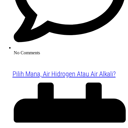
No Comments
Pilih Mana, Air Hidrogen Atau Air Alkali?