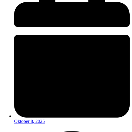
Oktober 8, 2025