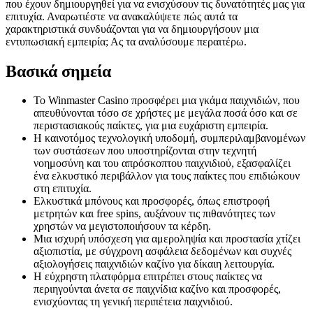
που έχουν δημιουργηθεί για να ενισχύσουν τις δυνατότητές μας για
επιτυχία. Αναρωτιέστε να ανακαλύψετε πώς αυτά τα
χαρακτηριστικά συνδυάζονται για να δημιουργήσουν μια
εντυπωσιακή εμπειρία; Ας τα αναλύσουμε περαιτέρω.
Βασικά σημεία
Το Winmaster Casino προσφέρει μια γκάμα παιχνιδιών, που
απευθύνονται τόσο σε χρήστες με μεγάλα ποσά όσο και σε
περιστασιακούς παίκτες, για μια ευχάριστη εμπειρία.
Η καινοτόμος τεχνολογική υποδομή, συμπεριλαμβανομένων
των συστάσεων που υποστηρίζονται στην τεχνητή
νοημοσύνη και του απρόσκοπτου παιχνιδιού, εξασφαλίζει
ένα ελκυστικό περιβάλλον για τους παίκτες που επιδιώκουν
στη επιτυχία.
Ελκυστικά μπόνους και προσφορές, όπως επιστροφή
μετρητών και free spins, αυξάνουν τις πιθανότητες των
χρηστών να μεγιστοποιήσουν τα κέρδη.
Μια ισχυρή υπόσχεση για αμεροληψία και προστασία χτίζει
αξιοπιστία, με σύγχρονη ασφάλεια δεδομένων και συχνές
αξιολογήσεις παιχνιδιών καζίνο για δίκαιη λειτουργία.
Η εύχρηστη πλατφόρμα επιτρέπει στους παίκτες να
περιηγούνται άνετα σε παιχνίδια καζίνο και προσφορές,
ενισχύοντας τη γενική περιπέτεια παιχνιδιού.