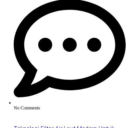
No Comments