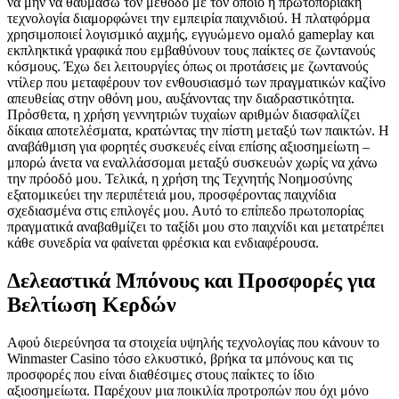
να μην να θαυμάσω τον μέθοδο με τον οποίο η πρωτοποριακή
τεχνολογία διαμορφώνει την εμπειρία παιχνιδιού. Η πλατφόρμα
χρησιμοποιεί λογισμικό αιχμής, εγγυώμενο ομαλό gameplay και
εκπληκτικά γραφικά που εμβαθύνουν τους παίκτες σε ζωντανούς
κόσμους. Έχω δει λειτουργίες όπως οι προτάσεις με ζωντανούς
ντίλερ που μεταφέρουν τον ενθουσιασμό των πραγματικών καζίνο
απευθείας στην οθόνη μου, αυξάνοντας την διαδραστικότητα.
Πρόσθετα, η χρήση γεννητριών τυχαίων αριθμών διασφαλίζει
δίκαια αποτελέσματα, κρατώντας την πίστη μεταξύ των παικτών. Η
αναβάθμιση για φορητές συσκευές είναι επίσης αξιοσημείωτη –
μπορώ άνετα να εναλλάσσομαι μεταξύ συσκευών χωρίς να χάνω
την πρόοδό μου. Τελικά, η χρήση της Τεχνητής Νοημοσύνης
εξατομικεύει την περιπέτειά μου, προσφέροντας παιχνίδια
σχεδιασμένα στις επιλογές μου. Αυτό το επίπεδο πρωτοπορίας
πραγματικά αναβαθμίζει το ταξίδι μου στο παιχνίδι και μετατρέπει
κάθε συνεδρία να φαίνεται φρέσκια και ενδιαφέρουσα.
Δελεαστικά Μπόνους και Προσφορές για
Βελτίωση Κερδών
Αφού διερεύνησα τα στοιχεία υψηλής τεχνολογίας που κάνουν το
Winmaster Casino τόσο ελκυστικό, βρήκα τα μπόνους και τις
προσφορές που είναι διαθέσιμες στους παίκτες το ίδιο
αξιοσημείωτα. Παρέχουν μια ποικιλία προτροπών που όχι μόνο