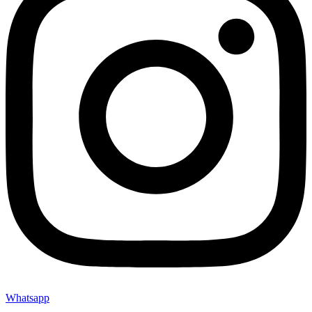
Whatsapp