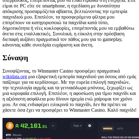
υπερβολικός, επιτρέποντάς μου να επικεντρωθώ στη ενέργεια. Είτε
είμαι σε PC είτε σε smartphone, η σχεδίαση με δυνατότητα
απόκρισης προσαρμόζεται αβίαστα, βελτιώνοντας την εμπειρία
παιχνιδιού μου. Επιπλέον, τα προσφερόμενα φίλτρα μου
επιτρέπουν να κατηγοριοποιώ τα παιχνίδια κατά τύπο,
δημοτικότητα ή νέες κυκλοφορίες, επιτρέποντάς μου να εμβαθύνω
άνετα στις εναλλακτικές. Συνολικά, η εύκολη στην πρόσβαση
διεπαφή αυξάνει πραγματικά τον πάθος μου για το gameplay,
κάνοντας κάθε συνεδρία ευχάριστη και άνετη.
Σύναψη
Συνοψίζοντας, το Winmaster Casino προσφέρει πραγματικά
wikidata.org
μια εξαιρετική εμπειρία παιχνιδιού για όσους από εμάς
παίζουμε για να κερδίσουμε. Με την ευρεία επιλογή παιχνιδιών,
την τεχνολογία αιχμής και τα γενναιόδωρα μπόνους, ξεχωρίζει ως
μια κορυφαία επιλογή. Επιπλέον, η αφοσίωση για τίμιο παιχνίδι και
η αξιόπιστη ασφάλεια μου δίνουν ηρεμία ενώ χαίρομαι τον χρόνο
μου. Αν σας ενδιαφέρει ειλικρινά το παιχνίδι, δεν θα πρέπει να
χάσετε όσα έχει να προσφέρει το Winmaster Casino. Καλό παιχνίδι!