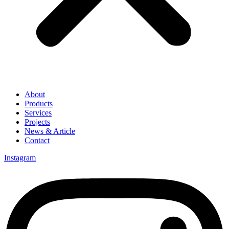
About
Products
Services
Projects
News & Article
Contact
Instagram