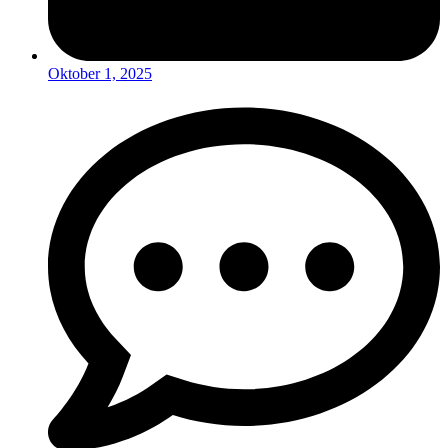
Oktober 1, 2025