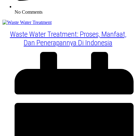
No Comments
Waste Water Treatment: Proses, Manfaat,
Dan Penerapannya Di Indonesia