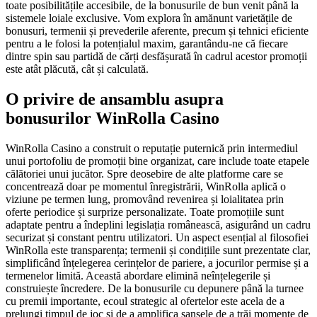
toate posibilitățile accesibile, de la bonusurile de bun venit până la
sistemele loiale exclusive. Vom explora în amănunt varietățile de
bonusuri, termenii și prevederile aferente, precum și tehnici eficiente
pentru a le folosi la potențialul maxim, garantându-ne că fiecare
dintre spin sau partidă de cărți desfășurată în cadrul acestor promoții
este atât plăcută, cât și calculată.
O privire de ansamblu asupra
bonusurilor WinRolla Casino
WinRolla Casino a construit o reputație puternică prin intermediul
unui portofoliu de promoții bine organizat, care include toate etapele
călătoriei unui jucător. Spre deosebire de alte platforme care se
concentrează doar pe momentul înregistrării, WinRolla aplică o
viziune pe termen lung, promovând revenirea și loialitatea prin
oferte periodice și surprize personalizate. Toate promoțiile sunt
adaptate pentru a îndeplini legislația românească, asigurând un cadru
securizat și constant pentru utilizatori. Un aspect esențial al filosofiei
WinRolla este transparența; termenii și condițiile sunt prezentate clar,
simplificând înțelegerea cerințelor de pariere, a jocurilor permise și a
termenelor limită. Această abordare elimină neînțelegerile și
construiește încredere. De la bonusurile cu depunere până la turnee
cu premii importante, ecoul strategic al ofertelor este acela de a
prelungi timpul de joc și de a amplifica șansele de a trăi momente de