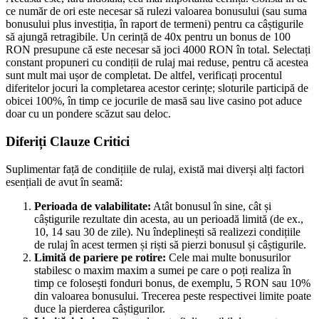
ce număr de ori este necesar să rulezi valoarea bonusului (sau suma
bonusului plus investiția, în raport de termeni) pentru ca câștigurile
să ajungă retragibile. Un cerință de 40x pentru un bonus de 100
RON presupune că este necesar să joci 4000 RON în total. Selectați
constant propuneri cu condiții de rulaj mai reduse, pentru că acestea
sunt mult mai ușor de completat. De altfel, verificați procentul
diferitelor jocuri la completarea acestor cerințe; sloturile participă de
obicei 100%, în timp ce jocurile de masă sau live casino pot aduce
doar cu un pondere scăzut sau deloc.
Diferiți Clauze Critici
Suplimentar față de condițiile de rulaj, există mai diverși alți factori
esențiali de avut în seamă:
Perioada de valabilitate:
Atât bonusul în sine, cât și
câștigurile rezultate din acesta, au un perioadă limită (de ex.,
10, 14 sau 30 de zile). Nu îndeplinești să realizezi condițiile
de rulaj în acest termen și riști să pierzi bonusul și câștigurile.
Limită de pariere pe rotire:
Cele mai multe bonusurilor
stabilesc o maxim maxim a sumei pe care o poți realiza în
timp ce folosești fonduri bonus, de exemplu, 5 RON sau 10%
din valoarea bonusului. Trecerea peste respectivei limite poate
duce la pierderea câștigurilor.