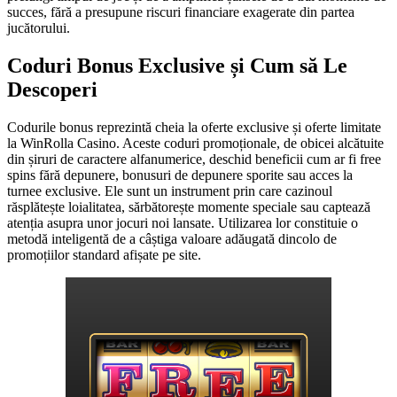
succes, fără a presupune riscuri financiare exagerate din partea
jucătorului.
Coduri Bonus Exclusive și Cum să Le
Descoperi
Codurile bonus reprezintă cheia la oferte exclusive și oferte limitate
la WinRolla Casino. Aceste coduri promoționale, de obicei alcătuite
din șiruri de caractere alfanumerice, deschid beneficii cum ar fi free
spins fără depunere, bonusuri de depunere sporite sau acces la
turnee exclusive. Ele sunt un instrument prin care cazinoul
răsplătește loialitatea, sărbătorește momente speciale sau captează
atenția asupra unor jocuri noi lansate. Utilizarea lor constituie o
metodă inteligentă de a câștiga valoare adăugată dincolo de
promoțiilor standard afișate pe site.