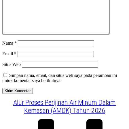
Nama
*
Email
*
Situs Web
Simpan nama, email, dan situs web saya pada peramban ini
untuk komentar saya berikutnya.
Alur Proses Perijinan Air MInum Dalam
Kemasan (AMDK) Tahun 2026