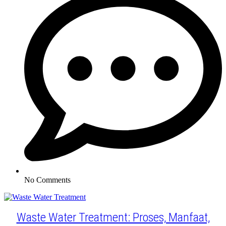
No Comments
Waste Water Treatment: Proses, Manfaat,