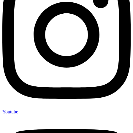
Youtube