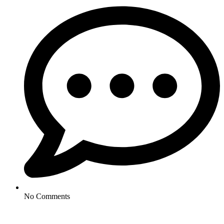
No Comments