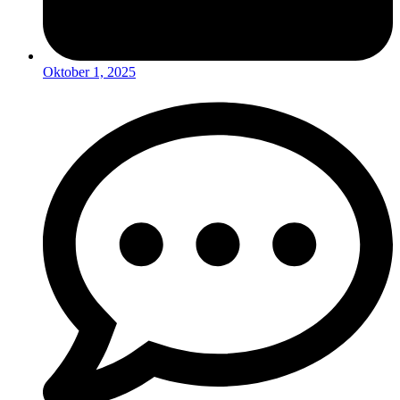
Oktober 1, 2025