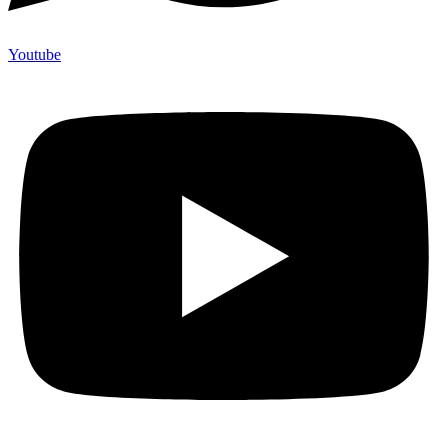
Youtube