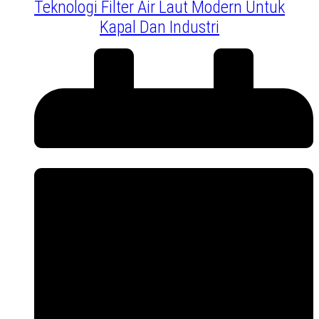
Teknologi Filter Air Laut Modern Untuk
Kapal Dan Industri