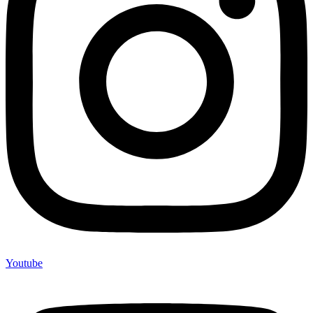
Youtube