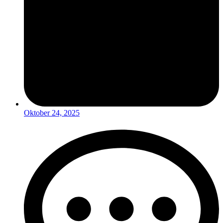
Oktober 24, 2025