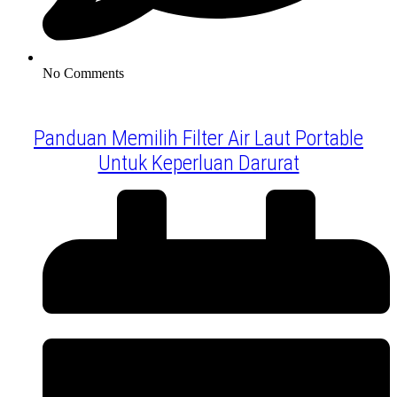
No Comments
Panduan Memilih Filter Air Laut Portable
Untuk Keperluan Darurat