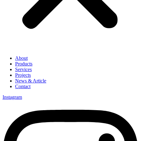
About
Products
Services
Projects
News & Article
Contact
Instagram