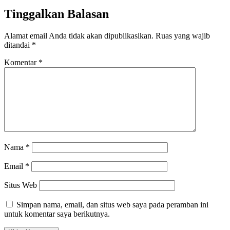
Tinggalkan Balasan
Alamat email Anda tidak akan dipublikasikan.
Ruas yang wajib
ditandai
*
Komentar
*
Nama
*
Email
*
Situs Web
Simpan nama, email, dan situs web saya pada peramban ini
untuk komentar saya berikutnya.