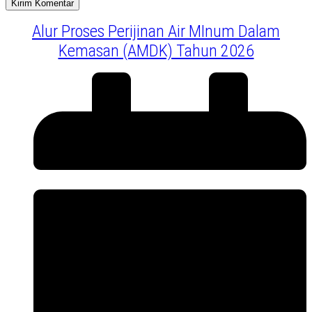
Alur Proses Perijinan Air MInum Dalam
Kemasan (AMDK) Tahun 2026