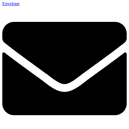
Envelope