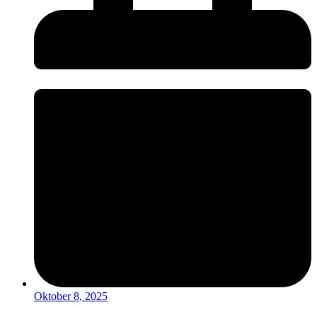
Oktober 8, 2025