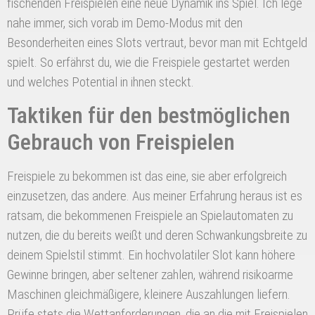
fischenden Freispielen eine neue Dynamik ins Spiel. Ich lege
nahe immer, sich vorab im Demo-Modus mit den
Besonderheiten eines Slots vertraut, bevor man mit Echtgeld
spielt. So erfährst du, wie die Freispiele gestartet werden
und welches Potential in ihnen steckt.
Taktiken für den bestmöglichen
Gebrauch von Freispielen
Freispiele zu bekommen ist das eine, sie aber erfolgreich
einzusetzen, das andere. Aus meiner Erfahrung heraus ist es
ratsam, die bekommenen Freispiele an Spielautomaten zu
nutzen, die du bereits weißt und deren Schwankungsbreite zu
deinem Spielstil stimmt. Ein hochvolatiler Slot kann höhere
Gewinne bringen, aber seltener zahlen, während risikoarme
Maschinen gleichmäßigere, kleinere Auszahlungen liefern.
Prüfe stets die Wettanforderungen, die an die mit Freispielen