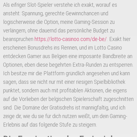
Als eifriger Slot-Spieler verstehe ich exakt, worauf es
ansteht: Spannung, gerechte Gewinnchancen und
logischerweise die Option, meine Gaming-Session zu
verlängern, ohne dauernd das persönliche Budget zu
beanspruchen
https://lotto-casinoo.com/de-be/
. Exakt hier
erscheinen Bonusdrehs ins Rennen, und im Lotto Casino
entdecken Gamer aus Belgien eine imposante Bandbreite an
Optionen, eben diese begehrten Extra-Runden zu entsperren.
Ich besitze mir die Plattform gründlich angesehen und kann
sagen, dass sie nicht nur mit einer riesigen Spielbibliothek
punktet, sondern auch mit profitablen Aktionen, die eigens
auf die Vorlieben der belgischen Spielerschaft zugeschnitten
sind. Die Domäne der Gratisdrehs ist mannigfaltig, und ich
zeige dir, wie du sie für dich nutzen weißt, um dein Gaming-
Erlebnis auf das folgende Stufe zu steigern.