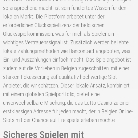
so ansprechend macht, ist sein fundiertes Wissen für den
lokalen Markt. Die Plattform arbeitet unter der
erforderlichen Glücksspiellizenz der belgischen
Glücksspielkommission, was für mich als Spieler ein
wichtiges Vertrauenssignal ist. Zusätzlich werden beliebte
lokale Zahlungsmethoden wie Bancontact angeboten, was
Ein- und Auszahlungen einfach macht. Das Spielangebot ist
zudem auf die Vorlieben in Belgien zugeschnitten, mit einer
starken Fokussierung auf qualitativ hochwertige Slot-
Anbieter, die wir schätzen. Dieser lokale Ansatz, kombiniert
mit einem globalen Spielportfolio, bietet eine
unverwechselbare Mischung, die das Lotto Casino zu einer
erstklassigen Adresse für jeden macht, der in Belgien Online-
Slots mit der Chance auf Freispiele erleben möchte.
Sicheres Spielen mit