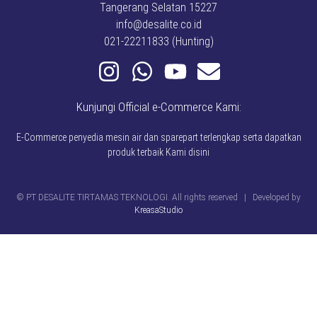
Tangerang Selatan 15227
info@desalite.co.id
021-22211833 (Hunting)
Kunjungi Official e-Commerce Kami:
E-Commerce penyedia mesin air dan sparepart terlengkap serta dapatkan
produk terbaik Kami disini
© PT DESALITE TIRTAMAS TEKNOLOGI. All rights reserved | Developed by
KreasaStudio