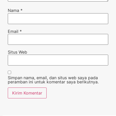
Nama
*
Email
*
Situs Web
Simpan nama, email, dan situs web saya pada
peramban ini untuk komentar saya berikutnya.