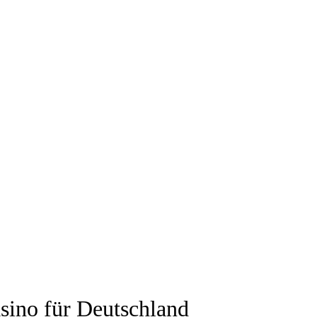
sino für Deutschland