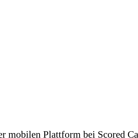
er mobilen Plattform bei Scored Ca