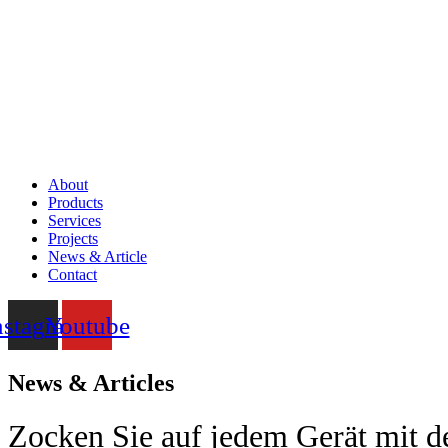
About
Products
Services
Projects
News & Article
Contact
nstagram
Youtube
News & Articles
Zocken Sie auf jedem Gerät mit d