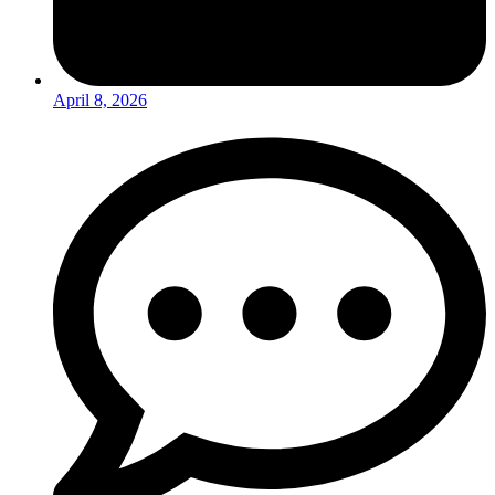
April 8, 2026