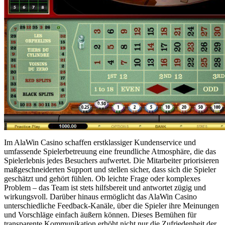
Im AlaWin Casino schaffen erstklassiger Kundenservice und
umfassende Spielerbetreuung eine freundliche Atmosphäre, die das
Spielerlebnis jedes Besuchers aufwertet. Die Mitarbeiter priorisieren
maßgeschneiderten Support und stellen sicher, dass sich die Spieler
geschätzt und gehört fühlen. Ob leichte Frage oder komplexes
Problem – das Team ist stets hilfsbereit und antwortet zügig und
wirkungsvoll. Darüber hinaus ermöglicht das AlaWin Casino
unterschiedliche Feedback-Kanäle, über die Spieler ihre Meinungen
und Vorschläge einfach äußern können. Dieses Bemühen für
transparente Kommunikation erhöht nicht nur die Zufriedenheit der