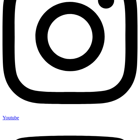
Youtube