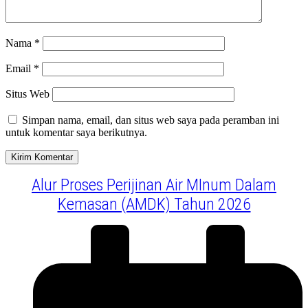
Nama
*
Email
*
Situs Web
Simpan nama, email, dan situs web saya pada peramban ini
untuk komentar saya berikutnya.
Alur Proses Perijinan Air MInum Dalam
Kemasan (AMDK) Tahun 2026