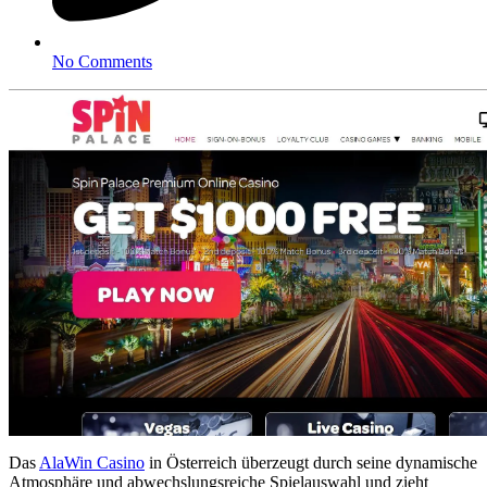
No Comments
Das
AlaWin Casino
in Österreich überzeugt durch seine dynamische
Atmosphäre und abwechslungsreiche Spielauswahl und zieht