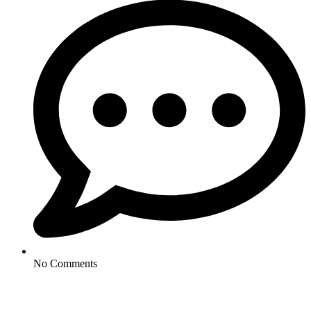
No Comments