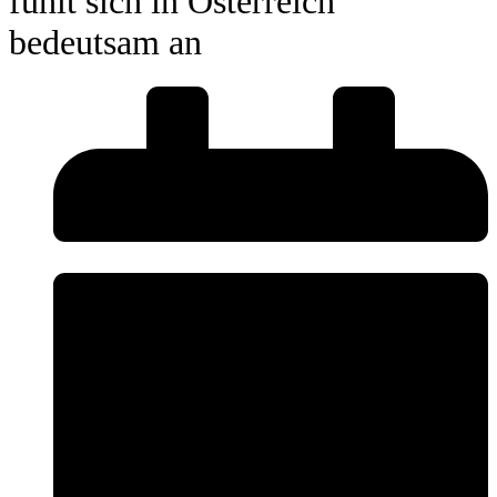
fühlt sich in Österreich
bedeutsam an