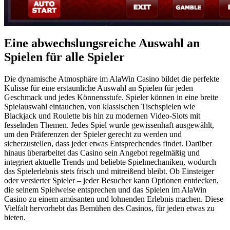
Eine abwechslungsreiche Auswahl an
Spielen für alle Spieler
Die dynamische Atmosphäre im AlaWin Casino bildet die perfekte
Kulisse für eine erstaunliche Auswahl an Spielen für jeden
Geschmack und jedes Könnensstufe. Spieler können in eine breite
Spielauswahl eintauchen, von klassischen Tischspielen wie
Blackjack und Roulette bis hin zu modernen Video-Slots mit
fesselnden Themen. Jedes Spiel wurde gewissenhaft ausgewählt,
um den Präferenzen der Spieler gerecht zu werden und
sicherzustellen, dass jeder etwas Entsprechendes findet. Darüber
hinaus überarbeitet das Casino sein Angebot regelmäßig und
integriert aktuelle Trends und beliebte Spielmechaniken, wodurch
das Spielerlebnis stets frisch und mitreißend bleibt. Ob Einsteiger
oder versierter Spieler – jeder Besucher kann Optionen entdecken,
die seinem Spielweise entsprechen und das Spielen im AlaWin
Casino zu einem amüsanten und lohnenden Erlebnis machen. Diese
Vielfalt hervorhebt das Bemühen des Casinos, für jeden etwas zu
bieten.