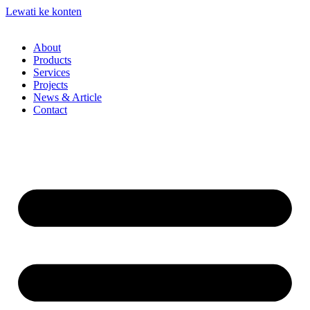
Lewati ke konten
About
Products
Services
Projects
News & Article
Contact