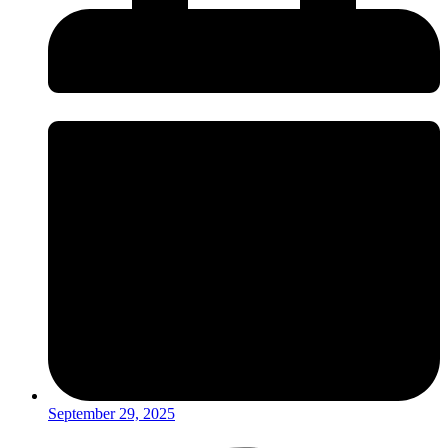
September 29, 2025