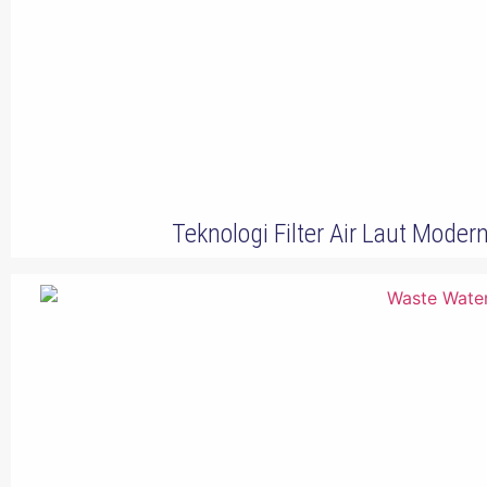
Teknologi Filter Air Laut Moder