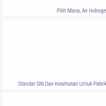
Pilih Mana, Air Hidroge
Standar SNI Dan Kesehatan Untuk Pabri