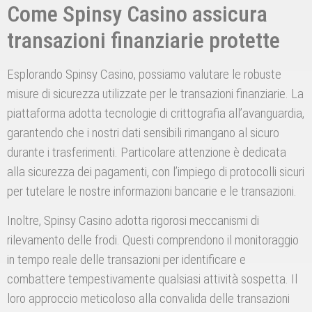
Come Spinsy Casino assicura
transazioni finanziarie protette
Esplorando Spinsy Casino, possiamo valutare le robuste
misure di sicurezza utilizzate per le transazioni finanziarie. La
piattaforma adotta tecnologie di crittografia all’avanguardia,
garantendo che i nostri dati sensibili rimangano al sicuro
durante i trasferimenti. Particolare attenzione è dedicata
alla sicurezza dei pagamenti, con l’impiego di protocolli sicuri
per tutelare le nostre informazioni bancarie e le transazioni.
Inoltre, Spinsy Casino adotta rigorosi meccanismi di
rilevamento delle frodi. Questi comprendono il monitoraggio
in tempo reale delle transazioni per identificare e
combattere tempestivamente qualsiasi attività sospetta. Il
loro approccio meticoloso alla convalida delle transazioni