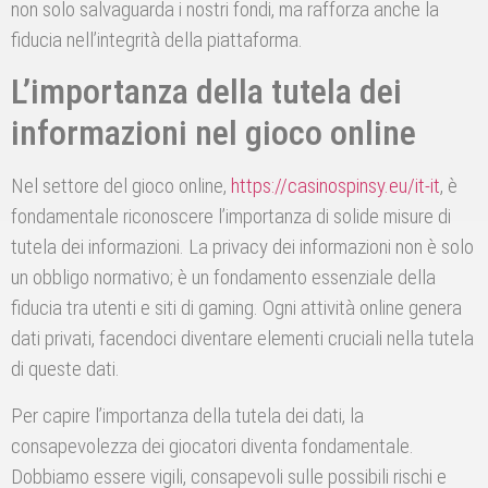
non solo salvaguarda i nostri fondi, ma rafforza anche la
fiducia nell’integrità della piattaforma.
L’importanza della tutela dei
informazioni nel gioco online
Nel settore del gioco online,
https://casinospinsy.eu/it-it
, è
fondamentale riconoscere l’importanza di solide misure di
tutela dei informazioni. La privacy dei informazioni non è solo
un obbligo normativo; è un fondamento essenziale della
fiducia tra utenti e siti di gaming. Ogni attività online genera
dati privati, facendoci diventare elementi cruciali nella tutela
di queste dati.
Per capire l’importanza della tutela dei dati, la
consapevolezza dei giocatori diventa fondamentale.
Dobbiamo essere vigili, consapevoli sulle possibili rischi e