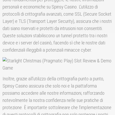
personali e economiche su Spinsy Casino. L’utilizzo di
protocolli di crittografia avanzati, come SSL (Secure Socket
Layer) e TLS (Transport Layer Security), assicura che i nostri
dati siano riservati e protetti da intrusioni non consentiti.
Queste soluzioni stabiliscono un tunnel protetto tra i nostri
device e i server del casinò, facendo sì che le nostre dati
confidenziali illeggibili a potenziali minacce cyber.
Inoltre, grazie all’utilizzo della crittografia punto a punto,
Spinsy Casino assicura che solo noi e la piattaforma
possiamo accedere alle nostre informazioni, rafforzando
notevolmente la nostra confidenza nelle sue pratiche di
protezione. È importante sottolineare che l’implementazione
di questi protocolli di crittografia non solo protegge i nostri