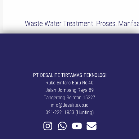
Waste Water Treatment: Proses, Manfaa
PT DESALITE TIRTAMAS TEKNOLOGI
Ruko Bintaro Baru No.40
Jalan Jombang Raya 89
Tangerang Selatan 15227
info@desalite.co.id
021-22211833 (Hunting)