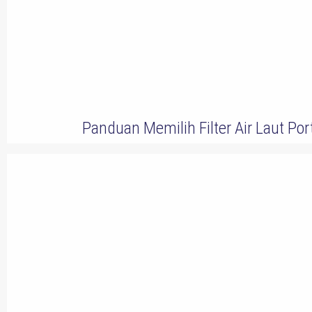
Panduan Memilih Filter Air Laut Po