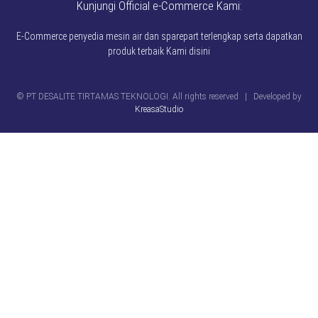
Kunjungi Official e-Commerce Kami:
E-Commerce penyedia mesin air dan sparepart terlengkap serta dapatkan
produk terbaik Kami disini
© PT DESALITE TIRTAMAS TEKNOLOGI. All rights reserved | Developed by
KreasaStudio