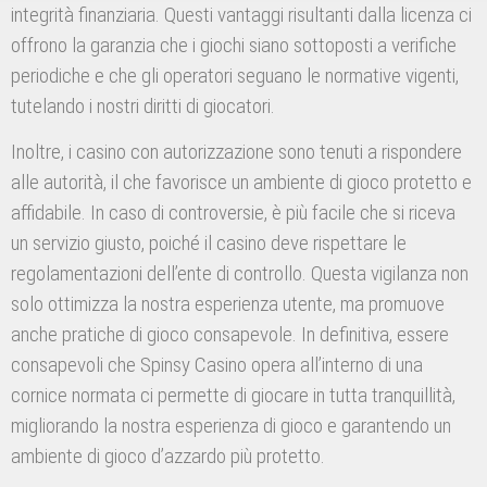
integrità finanziaria. Questi vantaggi risultanti dalla licenza ci
offrono la garanzia che i giochi siano sottoposti a verifiche
periodiche e che gli operatori seguano le normative vigenti,
tutelando i nostri diritti di giocatori.
Inoltre, i casino con autorizzazione sono tenuti a rispondere
alle autorità, il che favorisce un ambiente di gioco protetto e
affidabile. In caso di controversie, è più facile che si riceva
un servizio giusto, poiché il casino deve rispettare le
regolamentazioni dell’ente di controllo. Questa vigilanza non
solo ottimizza la nostra esperienza utente, ma promuove
anche pratiche di gioco consapevole. In definitiva, essere
consapevoli che Spinsy Casino opera all’interno di una
cornice normata ci permette di giocare in tutta tranquillità,
migliorando la nostra esperienza di gioco e garantendo un
ambiente di gioco d’azzardo più protetto.