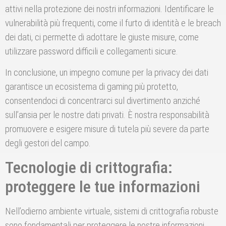
attivi nella protezione dei nostri informazioni. Identificare le
vulnerabilità più frequenti, come il furto di identità e le breach
dei dati, ci permette di adottare le giuste misure, come
utilizzare password difficili e collegamenti sicure.
In conclusione, un impegno comune per la privacy dei dati
garantisce un ecosistema di gaming più protetto,
consentendoci di concentrarci sul divertimento anziché
sull’ansia per le nostre dati privati. È nostra responsabilità
promuovere e esigere misure di tutela più severe da parte
degli gestori del campo.
Tecnologie di crittografia:
proteggere le tue informazioni
Nell’odierno ambiente virtuale, sistemi di crittografia robuste
sono fondamentali per proteggere le nostre informazioni