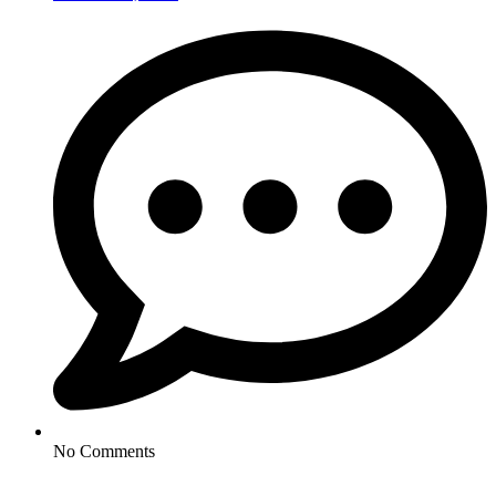
No Comments