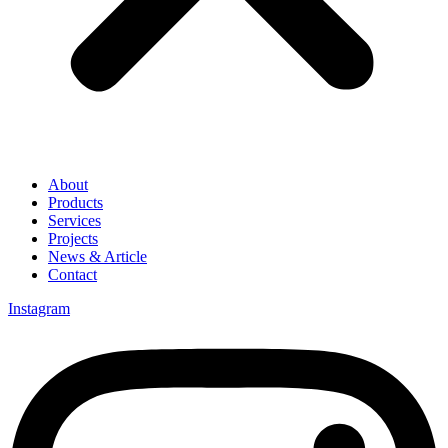
About
Products
Services
Projects
News & Article
Contact
Instagram