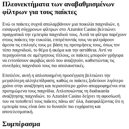
Πλεονεκτήματα των αναβαθμισμένων
φίλτρων για τους παίκτες
Ενώ οι παίκτες συχνά απολαμβάνουν μια ποικιλία παιχνιδιών, η
εισαγωγή σύγχρονων φίλτρων στο Azurslot Casino βελτιώνει
πραγματικά την εμπειρία παιχνιδιού τους. Αυτά τα φίλτρα παρέχουν
στους παίκτες την ευκολία, επιτρέποντάς τους να φιλτράρουν
άμεσα τις επιλογές τους με βάση τις προτιμήσεις τους, όπως τον
τύπο παιχνιδιού, το θέμα ή ακόμα και την αστάθεια. Αντί να
περιηγούνται σε αμέτρητους τίτλους, οι παίκτες μπορούν γρήγορα
να εντοπίσουν ακριβώς αυτό που αναζητούν, καθιστώντας τις
συνεδρίες παιχνιδιού τους πιο απολαυστικές.
Επιπλέον, αυτή η απλοποιημένη προσέγγιση βελτιώνει την
μεγαλύτερη αλληλεπίδραση, καθώς οι παίκτες ξοδεύουν λιγότερο
χρόνο στην αναζήτηση και περισσότερο χρόνο απορροφημένοι στα
προτιμώμενα τους παιχνίδια. Απλοποιώντας τη διαδικασία
αναζήτησης παιχνιδιών, το Azurslot Casino δείχνει τη αφοσίωσή
του να τοποθετεί τους παίκτες πάνω απ’ όλα, διασφαλίζοντας ότι η
εμπειρία τους είναι όσο το δυνατόν πιο ευχάριστη και
αποτελεσματική.
Συμπέρασμα