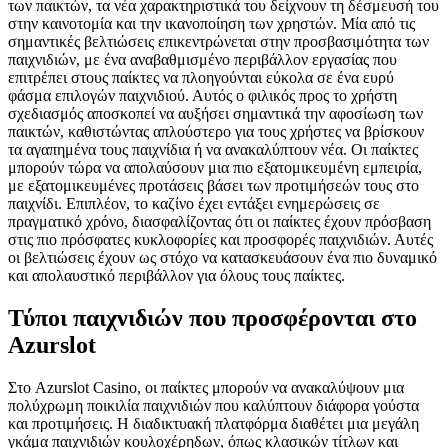
των παικτών, τα νέα χαρακτηριστικά του δείχνουν τη δέσμευσή του
στην καινοτομία και την ικανοποίηση των χρηστών. Μία από τις
σημαντικές βελτιώσεις επικεντρώνεται στην προσβασιμότητα των
παιχνιδιών, με ένα αναβαθμισμένο περιβάλλον εργασίας που
επιτρέπει στους παίκτες να πλοηγούνται εύκολα σε ένα ευρύ
φάσμα επιλογών παιχνιδιού. Αυτός ο φιλικός προς το χρήστη
σχεδιασμός αποσκοπεί να αυξήσει σημαντικά την αφοσίωση των
παικτών, καθιστώντας απλούστερο για τους χρήστες να βρίσκουν
τα αγαπημένα τους παιχνίδια ή να ανακαλύπτουν νέα. Οι παίκτες
μπορούν τώρα να απολαύσουν μια πιο εξατομικευμένη εμπειρία,
με εξατομικευμένες προτάσεις βάσει των προτιμήσεών τους στο
παιχνίδι. Επιπλέον, το καζίνο έχει εντάξει ενημερώσεις σε
πραγματικό χρόνο, διασφαλίζοντας ότι οι παίκτες έχουν πρόσβαση
στις πιο πρόσφατες κυκλοφορίες και προσφορές παιχνιδιών. Αυτές
οι βελτιώσεις έχουν ως στόχο να κατασκευάσουν ένα πιο δυναμικό
και απολαυστικό περιβάλλον για όλους τους παίκτες.
Τύποι παιχνιδιών που προσφέρονται στο
Azurslot
Στο Azurslot Casino, οι παίκτες μπορούν να ανακαλύψουν μια
πολύχρωμη ποικιλία παιχνιδιών που καλύπτουν διάφορα γούστα
και προτιμήσεις. Η διαδικτυακή πλατφόρμα διαθέτει μια μεγάλη
γκάμα παιχνιδιών κουλοχέρηδων, όπως κλασικών τίτλων και