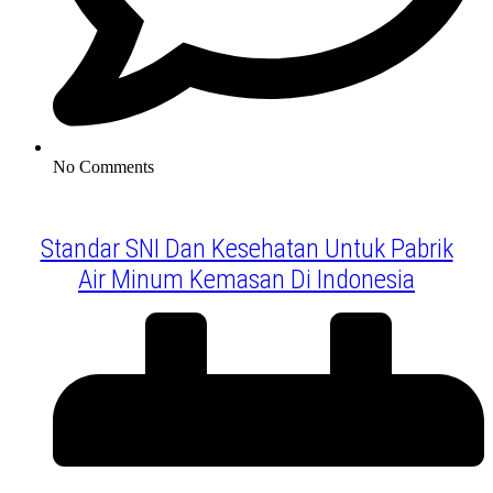
No Comments
Standar SNI Dan Kesehatan Untuk Pabrik
Air Minum Kemasan Di Indonesia