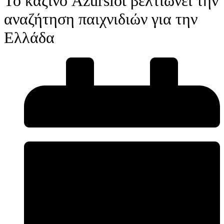
Το καζίνο Azurslot βελτιώνει την
αναζήτηση παιχνιδιών για την
Ελλάδα