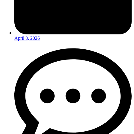
April 8, 2026