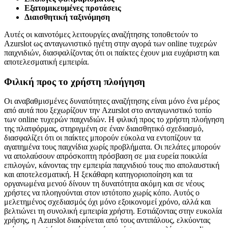
Εξατομικευμένες προτάσεις
Διαισθητική ταξινόμηση
Αυτές οι καινοτόμες λειτουργίες αναζήτησης τοποθετούν το
Azurslot ως ανταγωνιστικό ηγέτη στην αγορά των online τυχερών
παιχνιδιών, διασφαλίζοντας ότι οι παίκτες έχουν μια ευχάριστη και
αποτελεσματική εμπειρία.
Φιλική προς το χρήστη πλοήγηση
Οι αναβαθμισμένες δυνατότητες αναζήτησης είναι μόνο ένα μέρος
από αυτά που ξεχωρίζουν την Azurslot στο ανταγωνιστικό τοπίο
των online τυχερών παιχνιδιών. Η φιλική προς το χρήστη πλοήγηση
της πλατφόρμας, στηριγμένη σε έναν διαισθητικό σχεδιασμό,
διασφαλίζει ότι οι παίκτες μπορούν εύκολα να εντοπίζουν τα
αγαπημένα τους παιχνίδια χωρίς προβλήματα. Οι πελάτες μπορούν
να απολαύσουν απρόσκοπτη πρόσβαση σε μια ευρεία ποικιλία
επιλογών, κάνοντας την εμπειρία παιχνιδιού τους πιο απολαυστική
και αποτελεσματική. Η ξεκάθαρη κατηγοριοποίηση και τα
οργανωμένα μενού δίνουν τη δυνατότητα ακόμη και σε νέους
χρήστες να πλοηγούνται στον ιστότοπο χωρίς κόπο. Αυτός ο
μελετημένος σχεδιασμός όχι μόνο εξοικονομεί χρόνο, αλλά και
βελτιώνει τη συνολική εμπειρία χρήστη. Εστιάζοντας στην ευκολία
χρήσης, η Azurslot διακρίνεται από τους αντιπάλους, ελκύοντας