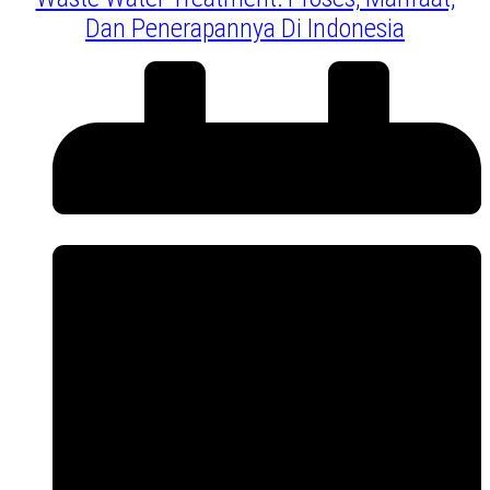
Dan Penerapannya Di Indonesia