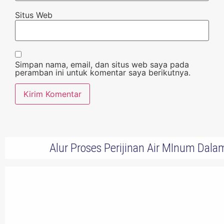
Situs Web
Simpan nama, email, dan situs web saya pada
peramban ini untuk komentar saya berikutnya.
Alur Proses Perijinan Air MInum Da