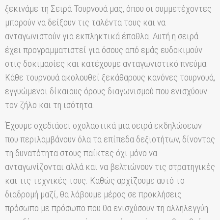
ξεκινάμε τη Σειρά Τουρνουά μας, όπου οι συμμετέχοντες
μπορούν να δείξουν τις ταλέντα τους και να
ανταγωνιστούν για εκπληκτικά έπαθλα. Αυτή η σειρά
έχει προγραμματιστεί για όσους από εμάς ευδοκιμούν
στις δοκιμασίες και κατέχουμε ανταγωνιστικό πνεύμα.
Κάθε τουρνουά ακολουθεί ξεκάθαρους κανόνες τουρνουά,
εγγυώμενοι δίκαιους όρους διαγωνισμού που ενισχύουν
τον ζήλο και τη ισότητα.
Έχουμε σχεδιάσει σχολαστικά μια σειρά εκδηλώσεων
που περιλαμβάνουν όλα τα επίπεδα δεξιοτήτων, δίνοντας
τη δυνατότητα στους παίκτες όχι μόνο να
ανταγωνίζονται αλλά και να βελτιώνουν τις στρατηγικές
και τις τεχνικές τους. Καθώς αρχίζουμε αυτό το
διαδρομή μαζί, θα λάβουμε μέρος σε προκλήσεις
πρόσωπο με πρόσωπο που θα ενισχύσουν τη αλληλεγγύη