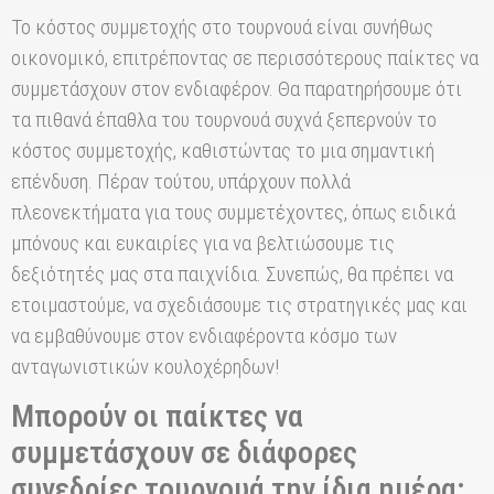
Το κόστος συμμετοχής στο τουρνουά είναι συνήθως
οικονομικό, επιτρέποντας σε περισσότερους παίκτες να
συμμετάσχουν στον ενδιαφέρον. Θα παρατηρήσουμε ότι
τα πιθανά έπαθλα του τουρνουά συχνά ξεπερνούν το
κόστος συμμετοχής, καθιστώντας το μια σημαντική
επένδυση. Πέραν τούτου, υπάρχουν πολλά
πλεονεκτήματα για τους συμμετέχοντες, όπως ειδικά
μπόνους και ευκαιρίες για να βελτιώσουμε τις
δεξιότητές μας στα παιχνίδια. Συνεπώς, θα πρέπει να
ετοιμαστούμε, να σχεδιάσουμε τις στρατηγικές μας και
να εμβαθύνουμε στον ενδιαφέροντα κόσμο των
ανταγωνιστικών κουλοχέρηδων!
Μπορούν οι παίκτες να
συμμετάσχουν σε διάφορες
συνεδρίες τουρνουά την ίδια ημέρα;