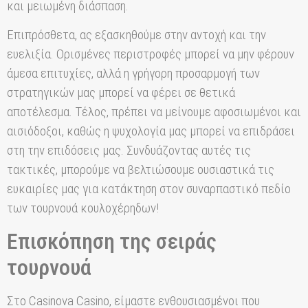
και μειωμένη διάσπαση.
Επιπρόσθετα, ας εξασκηθούμε στην αντοχή και την
ευελιξία. Ορισμένες περιστροφές μπορεί να μην φέρουν
άμεσα επιτυχίες, αλλά η γρήγορη προσαρμογή των
στρατηγικών μας μπορεί να φέρει σε θετικά
αποτέλεσμα. Τέλος, πρέπει να μείνουμε αφοσιωμένοι και
αισιόδοξοι, καθώς η ψυχολογία μας μπορεί να επιδράσει
στη την επιδόσεις μας. Συνδυάζοντας αυτές τις
τακτικές, μπορούμε να βελτιώσουμε ουσιαστικά τις
ευκαιρίες μας για κατάκτηση στον συναρπαστικό πεδίο
των τουρνουά κουλοχέρηδων!
Επισκόπηση της σειράς
τουρνουά
Στο Casinova Casino, είμαστε ενθουσιασμένοι που