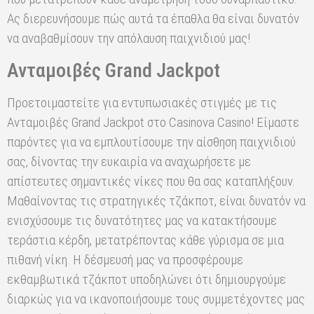
Ας διερευνήσουμε πώς αυτά τα έπαθλα θα είναι δυνατόν
να αναβαθμίσουν την απόλαυση παιχνιδιού μας!
Ανταμοιβές Grand Jackpot
Προετοιμαστείτε για εντυπωσιακές στιγμές με τις
Ανταμοιβές Grand Jackpot στο Casinova Casino! Είμαστε
παρόντες για να εμπλουτίσουμε την αίσθηση παιχνιδιού
σας, δίνοντας την ευκαιρία να αναχωρήσετε με
απίστευτες σημαντικές νίκες που θα σας καταπλήξουν.
Μαθαίνοντας τις στρατηγικές τζάκποτ, είναι δυνατόν να
ενισχύσουμε τις δυνατότητες μας να κατακτήσουμε
τεράστια κέρδη, μετατρέποντας κάθε γύρισμα σε μια
πιθανή νίκη. Η δέσμευσή μας να προσφέρουμε
εκθαμβωτικά τζάκποτ υποδηλώνει ότι δημιουργούμε
διαρκώς για να ικανοποιήσουμε τους συμμετέχοντες μας