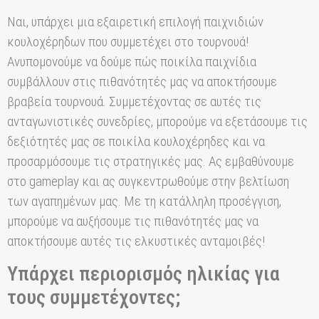
Ναι, υπάρχει μια εξαιρετική επιλογή παιχνιδιών
κουλοχέρηδων που συμμετέχει στο τουρνουά!
Ανυπομονούμε να δούμε πώς ποικίλα παιχνίδια
συμβάλλουν στις πιθανότητές μας να αποκτήσουμε
βραβεία τουρνουά. Συμμετέχοντας σε αυτές τις
ανταγωνιστικές συνεδρίες, μπορούμε να εξετάσουμε τις
δεξιότητές μας σε ποικίλα κουλοχέρηδες και να
προσαρμόσουμε τις στρατηγικές μας. Ας εμβαθύνουμε
στο gameplay και ας συγκεντρωθούμε στην βελτίωση
των αγαπημένων μας. Με τη κατάλληλη προσέγγιση,
μπορούμε να αυξήσουμε τις πιθανότητές μας να
αποκτήσουμε αυτές τις ελκυστικές ανταμοιβές!
Υπάρχει περιορισμός ηλικίας για
τους συμμετέχοντες;