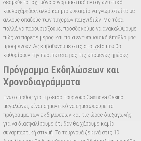
δεσμεύεται όχι μόνο συναρπαστικά ανταγωνιστικά
κουλοχέρηδες, αλλά και μια ευκαιρία να γνωριστείτε με
άλλους οπαδούς των τυχερών παιχνιδιών. Με τόσα
πολλά να παρουσιάζουμε, προσδοκούμε να ανακαλύψουμε
πώς να πάρετε μέρος και ποια εντυπωσιακά έπαθλα μας
προσμένουν. Ας εμβαθύνουμε στις στοιχεία που θα
καθορίσουν την περιπέτεια μας τις επόμενες ημέρες.
Πρόγραμμα Εκδηλώσεων και
Χρονοδιαγράμματα
Ενώ ο πάθος για τη σειρά τουρνουά Casinova Casino
μεγαλώνει, είναι σημαντικό να σημειώσουμε το
πρόγραμμα των εκδηλώσεων και τις ώρες διεξαγωγής
για να διασφαλίσουμε ότι δεν θα χάσουμε καμία
συναρπαστική στιγμή. Το τουρνουά ξεκινά στις 10