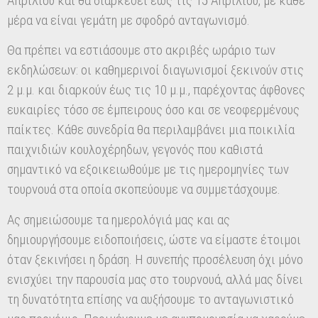
Απριλίου και θα διαρκέσει έως τις 15 Απριλίου, με κάθε
μέρα να είναι γεμάτη με σφοδρό ανταγωνισμό.
Θα πρέπει να εστιάσουμε στο ακριβές ωράριο των
εκδηλώσεων: οι καθημερινοί διαγωνισμοί ξεκινούν στις
2 μ.μ. και διαρκούν έως τις 10 μ.μ., παρέχοντας άφθονες
ευκαιρίες τόσο σε έμπειρους όσο και σε νεοφερμένους
παίκτες. Κάθε συνεδρία θα περιλαμβάνει μια ποικιλία
παιχνιδιών κουλοχέρηδων, γεγονός που καθιστά
σημαντικό να εξοικειωθούμε με τις ημερομηνίες των
τουρνουά στα οποία σκοπεύουμε να συμμετάσχουμε.
Ας σημειώσουμε τα ημερολόγιά μας και ας
δημιουργήσουμε ειδοποιήσεις, ώστε να είμαστε έτοιμοι
όταν ξεκινήσει η δράση. Η συνεπής προσέλευση όχι μόνο
ενισχύει την παρουσία μας στο τουρνουά, αλλά μας δίνει
τη δυνατότητα επίσης να αυξήσουμε το ανταγωνιστικό