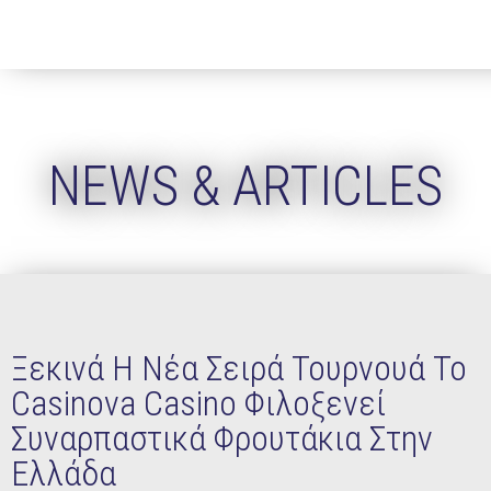
NEWS & ARTICLES
Ξεκινά Η Νέα Σειρά Τουρνουά Το
Casinova Casino Φιλοξενεί
Συναρπαστικά Φρουτάκια Στην
Ελλάδα