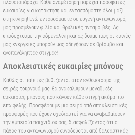
πλουσιοπάροχα. Κάθε αναμέτρηση παρέχει πρόσφατες
ευκαιρίες για κατάκτηση και εντασσόμαστε όλοι μαζί
στη κίνηση! Ενώ εντασσόμαστε σε ευγενή ανταγωνισμό,
μας προσμένουν φιλία και θρυλικές ανταμοιβές. Ας
υποδεχτούμε την αδρεναλίνη και ας δούμε πώς οι κοινές
μας ενέργειες μπορούν μας οδηγήσουν σε θρίαμβο και
ανεπανάληπτες στιγμές!
Αποκλειστικές ευκαιρίες μπόνους
Καθώς οι παίκτες βυθίζονται στον ενθουσιασμό της
σειράς τουρνουά μας, θα ανακαλύψουν μοναδικές
ευκαιρίες μπόνους που κάνουν κάθε στιγμή ακόμα πιο
επωφελής. Προσφέρουμε μια σειρά από αποκλειστικές
προσφορές που έχουν σχεδιαστεί για να αναβαθμίσουν
την εμπειρία παιχνιδιού σας, διασφαλίζοντας ότι ο
πάθος του ανταγωνισμού συνοδεύεται από δελεαστικές