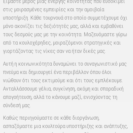
Είμαστε μέρος μιας ενεργής κοινότητας που ευδοκιμεί
στις μοιρασμένες εμπειρίες και την αμοιβαία
υποστήριξη. Κάθε τουρνουά στο οποίο συμμετέχουμε όχι
μόνο ακονίζει τις δεξιότητές μας, αλλά και εμβαθύνει
τους δεσμούς μας με την κοινότητα. Μαζευόμαστε γύρω
από τα κουλοχέρηδες, μοιραζόμενοι στρατηγικές και
γιορτάζοντας τις νίκες σαν να ήταν δικές μας.
Αυτή η κοινωνικότητα δυναμώνει το συναγωνιστικό μας
πνεύμα και δημιουργεί ένα περιβάλλον όπου όλοι
νιώθουν ότι τους εκτιμούμε και ότι τους εμπλέκουμε.
Ανταλλάσσουμε γέλια, συγκίνηση, ακόμη και σποραδική
απογοήτευση, αλλά το κάνουμε μαζί, ενισχύοντας τη
σύνδεσή μας.
Καθώς περιηγούμαστε σε κάθε διοργάνωση,
ασπαζόμαστε μια κουλτούρα υποστήριξης και ανάπτυξης,