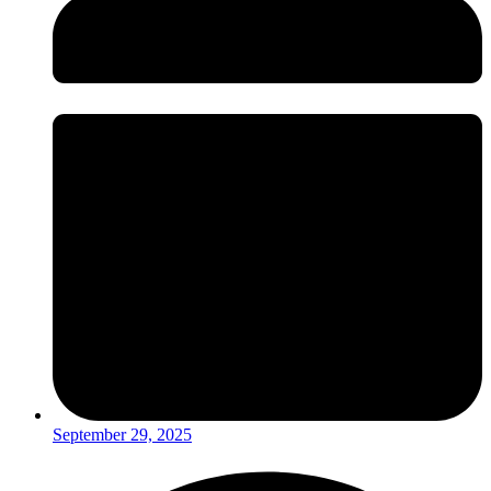
September 29, 2025