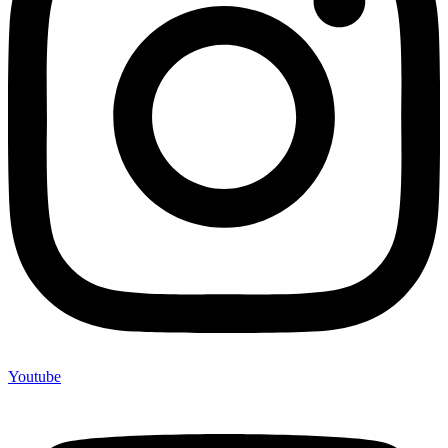
Youtube