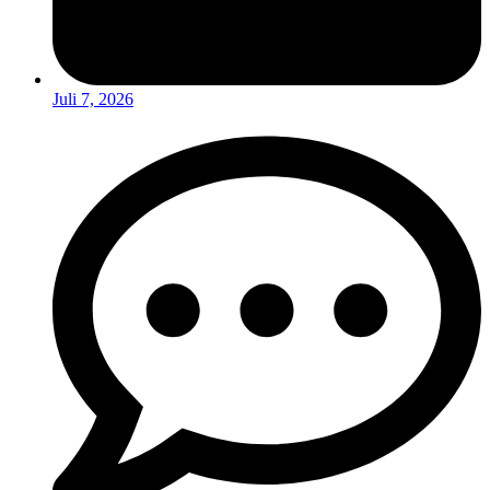
Juli 7, 2026