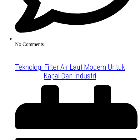
No Comments
Teknologi Filter Air Laut Modern Untuk
Kapal Dan Industri