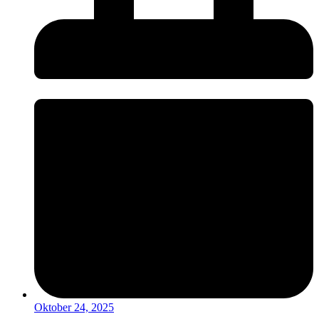
Oktober 24, 2025