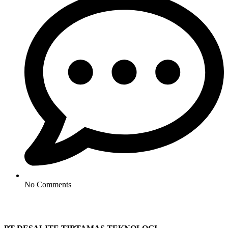
No Comments