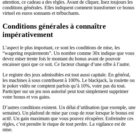
attention, ce cadeau a des règles. Avant de cliquer, lisez toujours les
conditions générales. Elles indiquent comment transformer ce bonus
virtuel en euros sonnants et trébuchants.
Conditions générales à connaître
impérativement
L’aspect le plus important, ce sont les conditions de mise, les
“wagering requirements”. Un nombre comme 30x indique que vous
devez miser trente fois le montant du bonus avant de pouvoir
encaisser quoi que ce soit. Ce facteur change d’une offre à l’autre.
Le registre des jeux admissibles est tout aussi capitale. En général,
les machines à sous contribuent à 100%. Le blackjack, la roulette ou
le poker vidéo ne comptent parfois qu’à 10%, voire pas du tout.
Participer sur un jeu non autorisé peut tout simplement supprimer
votre bonus et vos gains.
D’autres conditions existent. Un délai d’utilisation (par exemple, une
semaine). Un plafond de mise par coup de roue lorsque le bonus est
actif. Un gain maximum que vous pouvez récupérer. Enfreindre ces
règles, c’est prendre le risque de tout perdre. La vigilance est de
mise.