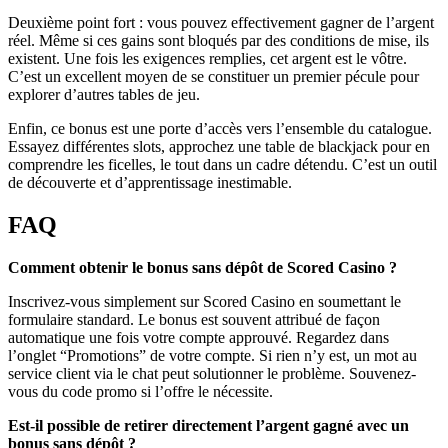
Deuxième point fort : vous pouvez effectivement gagner de l’argent
réel. Même si ces gains sont bloqués par des conditions de mise, ils
existent. Une fois les exigences remplies, cet argent est le vôtre.
C’est un excellent moyen de se constituer un premier pécule pour
explorer d’autres tables de jeu.
Enfin, ce bonus est une porte d’accès vers l’ensemble du catalogue.
Essayez différentes slots, approchez une table de blackjack pour en
comprendre les ficelles, le tout dans un cadre détendu. C’est un outil
de découverte et d’apprentissage inestimable.
FAQ
Comment obtenir le bonus sans dépôt de Scored Casino ?
Inscrivez-vous simplement sur Scored Casino en soumettant le
formulaire standard. Le bonus est souvent attribué de façon
automatique une fois votre compte approuvé. Regardez dans
l’onglet “Promotions” de votre compte. Si rien n’y est, un mot au
service client via le chat peut solutionner le problème. Souvenez-
vous du code promo si l’offre le nécessite.
Est-il possible de retirer directement l’argent gagné avec un
bonus sans dépôt ?