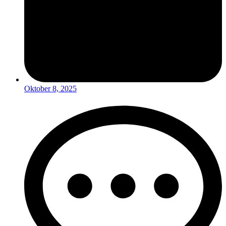
Oktober 8, 2025