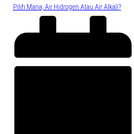
Pilih Mana, Air Hidrogen Atau Air Alkali?