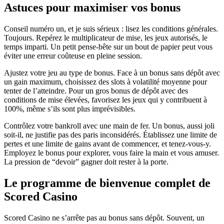
Astuces pour maximiser vos bonus
Conseil numéro un, et je suis sérieux : lisez les conditions générales.
Toujours. Repérez le multiplicateur de mise, les jeux autorisés, le
temps imparti. Un petit pense-bête sur un bout de papier peut vous
éviter une erreur coûteuse en pleine session.
Ajustez votre jeu au type de bonus. Face à un bonus sans dépôt avec
un gain maximum, choisissez des slots à volatilité moyenne pour
tenter de l’atteindre. Pour un gros bonus de dépôt avec des
conditions de mise élevées, favorisez les jeux qui y contribuent à
100%, même s’ils sont plus imprévisibles.
Contrôlez votre bankroll avec une main de fer. Un bonus, aussi joli
soit-il, ne justifie pas des paris inconsidérés. Établissez une limite de
pertes et une limite de gains avant de commencer, et tenez-vous-y.
Employez le bonus pour explorer, vous faire la main et vous amuser.
La pression de “devoir” gagner doit rester à la porte.
Le programme de bienvenue complet de
Scored Casino
Scored Casino ne s’arrête pas au bonus sans dépôt. Souvent, un