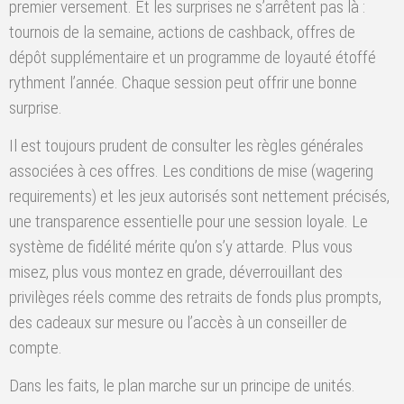
premier versement. Et les surprises ne s’arrêtent pas là :
tournois de la semaine, actions de cashback, offres de
dépôt supplémentaire et un programme de loyauté étoffé
rythment l’année. Chaque session peut offrir une bonne
surprise.
Il est toujours prudent de consulter les règles générales
associées à ces offres. Les conditions de mise (wagering
requirements) et les jeux autorisés sont nettement précisés,
une transparence essentielle pour une session loyale. Le
système de fidélité mérite qu’on s’y attarde. Plus vous
misez, plus vous montez en grade, déverrouillant des
privilèges réels comme des retraits de fonds plus prompts,
des cadeaux sur mesure ou l’accès à un conseiller de
compte.
Dans les faits, le plan marche sur un principe de unités.