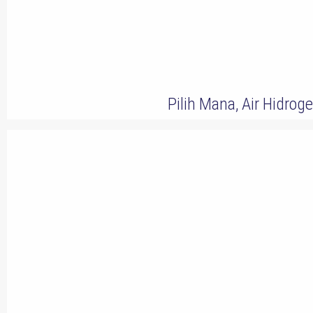
Pilih Mana, Air Hidroge