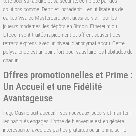
tête pour sa rapidité et sa sécurité, complété par des
solutions comme iDebit et Instadebit. Les utilisateurs de
cartes Visa ou Mastercard sont aussi servis. Pour les
joueurs modernes, les dépôts en Bitcoin, Ethereum ou
Litecoin sont traités rapidement et offrent souvent des
retraits express, avec un niveau d’anonymat accru. Cette
polyvalence est un point fort pour satisfaire les habitudes de
chacun.
Offres promotionnelles et Prime :
Un Accueil et une Fidélité
Avantageuse
Fugu Casino sait accueillir ses nouveaux joueurs et maintenir
les habitués engagés. L’offre de bienvenue est en général
intéressante, avec des parties gratuites ou un prime sur le