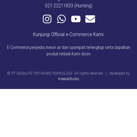
021-22211833 (Hunting)
Kunjungi Official e-Commerce Kami:
E-Commerce penyedia mesin air dan sparepart terlengkap serta dapatkan
produk terbaik Kami disini
© PT DESALITE TIRTAMAS TEKNOLOGI. All rights reserved | Developed by
KreasaStudio