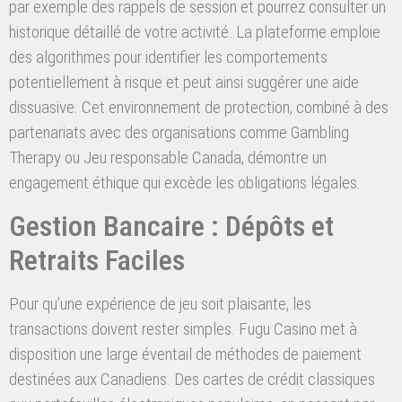
par exemple des rappels de session et pourrez consulter un
historique détaillé de votre activité. La plateforme emploie
des algorithmes pour identifier les comportements
potentiellement à risque et peut ainsi suggérer une aide
dissuasive. Cet environnement de protection, combiné à des
partenariats avec des organisations comme Gambling
Therapy ou Jeu responsable Canada, démontre un
engagement éthique qui excède les obligations légales.
Gestion Bancaire : Dépôts et
Retraits Faciles
Pour qu’une expérience de jeu soit plaisante, les
transactions doivent rester simples. Fugu Casino met à
disposition une large éventail de méthodes de paiement
destinées aux Canadiens. Des cartes de crédit classiques