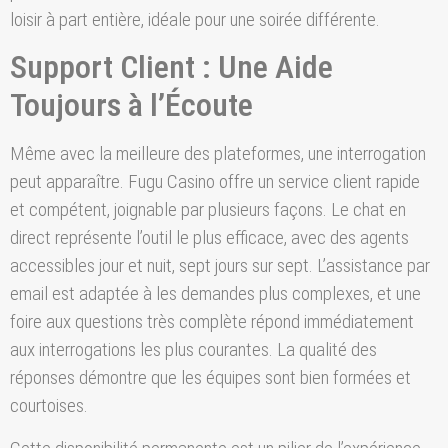
loisir à part entière, idéale pour une soirée différente.
Support Client : Une Aide
Toujours à l’Écoute
Même avec la meilleure des plateformes, une interrogation
peut apparaître. Fugu Casino offre un service client rapide
et compétent, joignable par plusieurs façons. Le chat en
direct représente l’outil le plus efficace, avec des agents
accessibles jour et nuit, sept jours sur sept. L’assistance par
email est adaptée à les demandes plus complexes, et une
foire aux questions très complète répond immédiatement
aux interrogations les plus courantes. La qualité des
réponses démontre que les équipes sont bien formées et
courtoises.