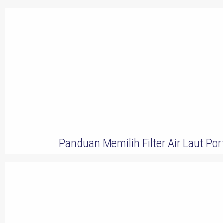
Panduan Memilih Filter Air Laut Po