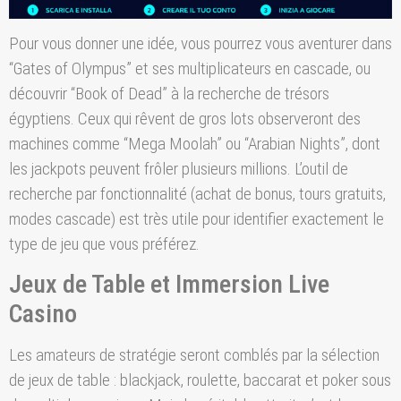
Pour vous donner une idée, vous pourrez vous aventurer dans
“Gates of Olympus” et ses multiplicateurs en cascade, ou
découvrir “Book of Dead” à la recherche de trésors
égyptiens. Ceux qui rêvent de gros lots observeront des
machines comme “Mega Moolah” ou “Arabian Nights”, dont
les jackpots peuvent frôler plusieurs millions. L’outil de
recherche par fonctionnalité (achat de bonus, tours gratuits,
modes cascade) est très utile pour identifier exactement le
type de jeu que vous préférez.
Jeux de Table et Immersion Live
Casino
Les amateurs de stratégie seront comblés par la sélection
de jeux de table : blackjack, roulette, baccarat et poker sous