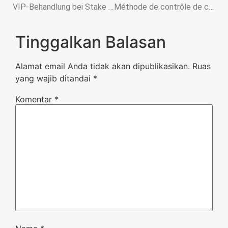
VIP-Behandlung bei Stake Casino in Österreich
Méthode de contrôle de compte GGBet Casino présenté pour les utilisateurs suisses
Tinggalkan Balasan
Alamat email Anda tidak akan dipublikasikan.
Ruas
yang wajib ditandai
*
Komentar
*