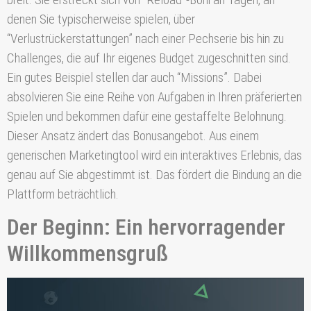
denen Sie typischerweise spielen, über
“Verlustrückerstattungen” nach einer Pechserie bis hin zu
Challenges, die auf Ihr eigenes Budget zugeschnitten sind.
Ein gutes Beispiel stellen dar auch “Missions”. Dabei
absolvieren Sie eine Reihe von Aufgaben in Ihren präferierten
Spielen und bekommen dafür eine gestaffelte Belohnung.
Dieser Ansatz ändert das Bonusangebot. Aus einem
generischen Marketingtool wird ein interaktives Erlebnis, das
genau auf Sie abgestimmt ist. Das fördert die Bindung an die
Plattform beträchtlich.
Der Beginn: Ein hervorragender
Willkommensgruß