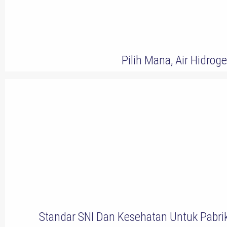
Pilih Mana, Air Hidroge
Standar SNI Dan Kesehatan Untuk Pabri