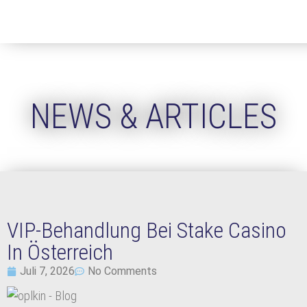
NEWS & ARTICLES
VIP-Behandlung Bei Stake Casino
In Österreich
Juli 7, 2026
No Comments