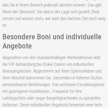
das Sie in Ihrem Bereich jederzeit abrufen können. Das gibt
Ihnen die Übersicht. Sie sind in der Lage sich gezielt Ziele
setzen und wissen stets, wie weit das nächste Ziel noch weg
ist.
Besondere Boni und individuelle
Angebote
Abgesehen von den standardmäßigen Werbeaktionen lebt
die VIP-Behandlung bei Stake Casino von individuellen
Bonusangeboten. Abgestimmt auf Ihren Spielvorlieben und
Ihrer Aktivität bekommen Sie , besonders in höheren Stufen,
personalisierte Belohnungen. Das umfassen Einzahlungsboni
mit günstigeren Konditionen , Freispiele für Ihre
Lieblingsslots oder sogar Bargeldgeschenke zu speziellen
Anlässen. Diese individuellen Angebote beweisen eine tiefe