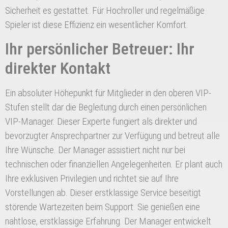
Sicherheit es gestattet. Für Hochroller und regelmäßige
Spieler ist diese Effizienz ein wesentlicher Komfort.
Ihr persönlicher Betreuer: Ihr
direkter Kontakt
Ein absoluter Höhepunkt für Mitglieder in den oberen VIP-
Stufen stellt dar die Begleitung durch einen persönlichen
VIP-Manager. Dieser Experte fungiert als direkter und
bevorzugter Ansprechpartner zur Verfügung und betreut alle
Ihre Wünsche. Der Manager assistiert nicht nur bei
technischen oder finanziellen Angelegenheiten. Er plant auch
Ihre exklusiven Privilegien und richtet sie auf Ihre
Vorstellungen ab. Dieser erstklassige Service beseitigt
störende Wartezeiten beim Support. Sie genießen eine
nahtlose, erstklassige Erfahrung. Der Manager entwickelt