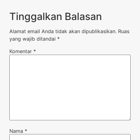
Tinggalkan Balasan
Alamat email Anda tidak akan dipublikasikan.
Ruas
yang wajib ditandai
*
Komentar
*
Nama
*