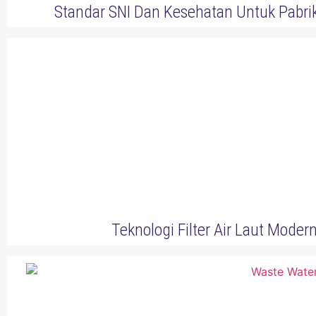
Standar SNI Dan Kesehatan Untuk Pabri
Teknologi Filter Air Laut Moder