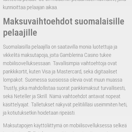
kunnioittaa pelaajan aikaa.
Maksuvaihtoehdot suomalaisille
pelaajille
Suomalaisilla pelaajilla on saatavilla monia luotettuja ja
vikkelitä maksutapoja, joita Gamblerina Casino tukee
mobiilisovelluksessaan. Tavallisimpia vaihtoehtoja ovat
pankkikortit, kuten Visa ja Mastercard, sekä digitaaliset
lompakot. Suomessa suosiossa olevia ovat muun muassa
Trustly, joka mahdollistaa suorat pankkimaksut turvallisesti,
sekä Neteller ja Skrill. Nämä vaihtoehdot antavat nopeat
käsittelyajat. Talletukset näkyvät pelitililläsi useimmiten heti,
ja kotiutuksetkin hoidetaan ripeästi.
Maksutapojen käyttöliittymä on mobiilisovelluksessa selkeä