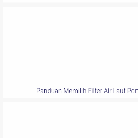
Panduan Memilih Filter Air Laut Po