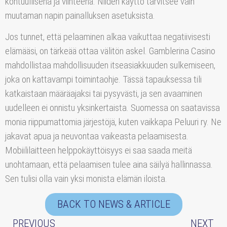
kohtuullisena ja viihteenä. Niiden käyttö tarvitsee vain
muutaman napin painalluksen asetuksista.
Jos tunnet, että pelaaminen alkaa vaikuttaa negatiivisesti
elämääsi, on tärkeää ottaa välitön askel. Gamblerina Casino
mahdollistaa mahdollisuuden itseasiakkuuden sulkemiseen,
joka on kattavampi toimintaohje. Tässä tapauksessa tili
katkaistaan määräajaksi tai pysyvästi, ja sen avaaminen
uudelleen ei onnistu yksinkertaista. Suomessa on saatavissa
monia riippumattomia järjestöjä, kuten vaikkapa Peluuri ry. Ne
jakavat apua ja neuvontaa vaikeasta pelaamisesta.
Mobiililaitteen helppokäyttöisyys ei saa saada meitä
unohtamaan, että pelaamisen tulee aina säilyä hallinnassa.
Sen tulisi olla vain yksi monista elämän iloista.
BACK TO NEWS & ARTICLE
PREVIOUS
NEXT