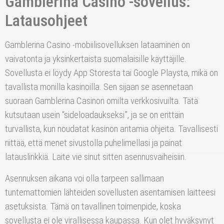
Gamblerina Casino -sovellus:
Latausohjeet
Gamblerina Casino -mobiilisovelluksen lataaminen on
vaivatonta ja yksinkertaista suomalaisille käyttäjille.
Sovellusta ei löydy App Storesta tai Google Playsta, mikä on
tavallista monilla kasinoilla. Sen sijaan se asennetaan
suoraan Gamblerina Casinon omilta verkkosivuilta. Tätä
kutsutaan usein “sideloadaukseksi”, ja se on erittäin
turvallista, kun noudatat kasinon antamia ohjeita. Tavallisesti
riittää, että menet sivustolla puhelimellasi ja painat
latauslinkkiä. Laite vie sinut sitten asennusvaiheisiin.
Asennuksen aikana voi olla tarpeen sallimaan
tuntemattomien lähteiden sovellusten asentamisen laitteesi
asetuksista. Tämä on tavallinen toimenpide, koska
sovellusta ei ole virallisessa kaupassa. Kun olet hyväksynyt