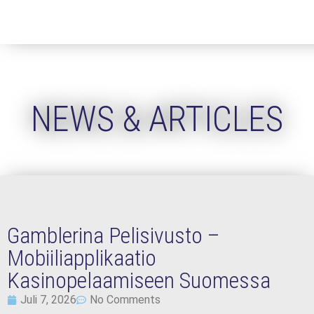
NEWS & ARTICLES
Gamblerina Pelisivusto –
Mobiiliapplikaatio
Kasinopelaamiseen Suomessa
Juli 7, 2026
No Comments