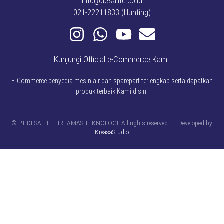
info@desalite.co.id
021-22211833 (Hunting)
Kunjungi Official e-Commerce Kami:
E-Commerce penyedia mesin air dan sparepart terlengkap serta dapatkan
produk terbaik Kami disini
© PT DESALITE TIRTAMAS TEKNOLOGI. All rights reserved | Developed by
KreasaStudio