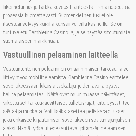
liikennetunnus ja tarkka kuvaus tilanteesta. Tämä nopeuttaa
prosessia huomattavasti. Suomenkielinen tuki ei ole
itsestäänselvyys kaikilla kansainvälisillä kasinoilla. Se on
tuntuva etu Gamblerina Casinolla, ja se näyttää sitoutumista
suomalaiseen markkinaan.
Vastuullinen pelaaminen laitteella
Vastuuntuntoinen pelaaminen on äärimmäisen tärkeää, ja se
liittyy myös mobiilipelaamista. Gamblerina Casino esittelee
sovelluksessaan lukuisia työkaluja, joiden avulla pystyt
hallita pelaamistasi. Näitä ovat muun muassa päivittäiset,
viikottaiset tai kuukausittaiset talletusrajat, joita pystyt itse
säätää ja muokata. Voit lisäksi asettaa peliaikarajoituksen,
joka ehkäisee kirjautumisen sovellukseen sovitun ajanjakson
ajaksi. Nämä työkalut edesauttavat pitämään pelaamisen