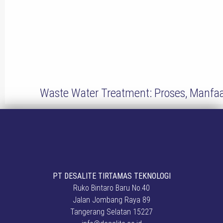
Waste Water Treatment: Proses, Manfaa
PT DESALITE TIRTAMAS TEKNOLOGI
Ruko Bintaro Baru No.40
Jalan Jombang Raya 89
Tangerang Selatan 15227