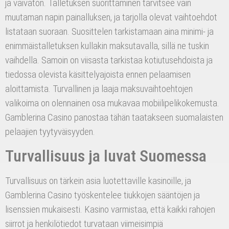
ja vaivaton. Talletuksen suorittaminen tarvitsee vain
muutaman napin painalluksen, ja tarjolla olevat vaihtoehdot
listataan suoraan. Suosittelen tarkistamaan aina minimi- ja
enimmäistalletuksen kullakin maksutavalla, sillä ne tuskin
vaihdella. Samoin on viisasta tarkistaa kotiutusehdoista ja
tiedossa olevista käsittelyajoista ennen pelaamisen
aloittamista. Turvallinen ja laaja maksuvaihtoehtojen
valikoima on olennainen osa mukavaa mobiilipelikokemusta.
Gamblerina Casino panostaa tähän taatakseen suomalaisten
pelaajien tyytyväisyyden.
Turvallisuus ja luvat Suomessa
Turvallisuus on tärkein asia luotettaville kasinoille, ja
Gamblerina Casino työskentelee tiukkojen sääntöjen ja
lisenssien mukaisesti. Kasino varmistaa, että kaikki rahojen
siirrot ja henkilötiedot turvataan viimeisimpiä