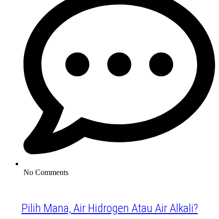
No Comments
Pilih Mana, Air Hidrogen Atau Air Alkali?