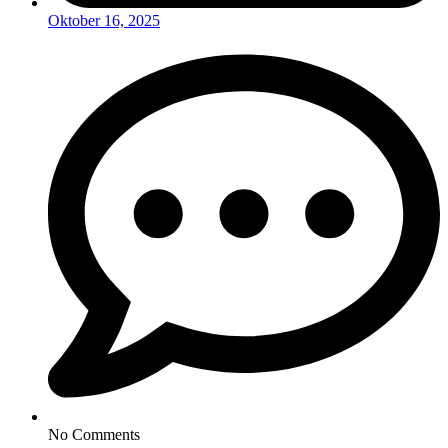
Oktober 16, 2025
No Comments