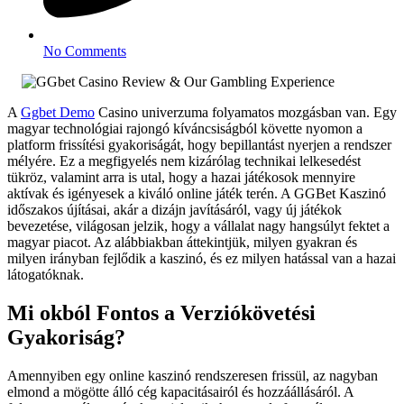
No Comments
A
Ggbet Demo
Casino univerzuma folyamatos mozgásban van. Egy
magyar technológiai rajongó kíváncsiságból követte nyomon a
platform frissítési gyakoriságát, hogy bepillantást nyerjen a rendszer
mélyére. Ez a megfigyelés nem kizárólag technikai lelkesedést
tükröz, valamint arra is utal, hogy a hazai játékosok mennyire
aktívak és igényesek a kiváló online játék terén. A GGBet Kaszinó
időszakos újításai, akár a dizájn javításáról, vagy új játékok
bevezetése, világosan jelzik, hogy a vállalat nagy hangsúlyt fektet a
magyar piacot. Az alábbiakban áttekintjük, milyen gyakran és
milyen irányban fejlődik a kaszinó, és ez milyen hatással van a hazai
látogatóknak.
Mi okból Fontos a Verziókövetési
Gyakoriság?
Amennyiben egy online kaszinó rendszeresen frissül, az nagyban
elmond a mögötte álló cég kapacitásairól és hozzáállásáról. A