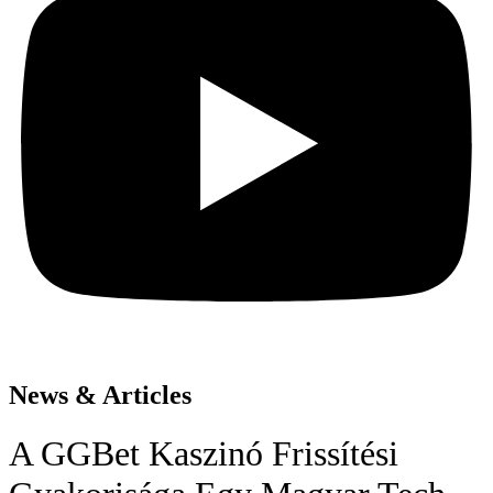
News & Articles
A GGBet Kaszinó Frissítési