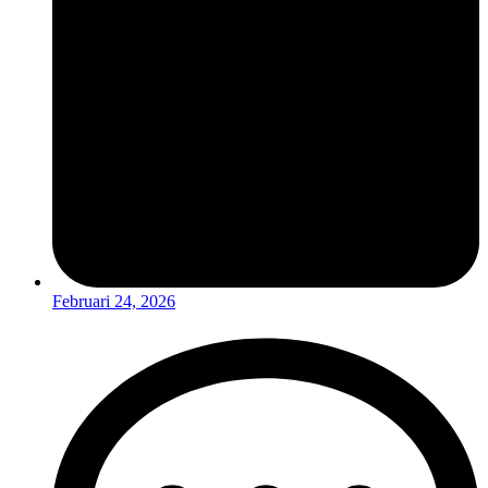
Februari 24, 2026