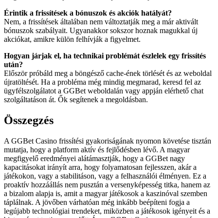
Érintik a frissítések a bónuszok és akciók hatályát?
Nem, a frissítések általában nem változtatják meg a már aktivált
bónuszok szabályait. Ugyanakkor sokszor hoznak magukkal új
akciókat, amikre külön felhívják a figyelmet.
Hogyan járjak el, ha technikai problémát észlelek egy frissítés
után?
Először próbáld meg a böngésző cache-ének törlését és az weboldal
újratöltését. Ha a probléma még mindig megmarad, keresd fel az
ügyfélszolgálatot a GGBet weboldalán vagy appján elérhető chat
szolgáltatáson át. Ők segítenek a megoldásban.
Összegzés
A GGBet Casino frissítési gyakoriságának nyomon követése tisztán
mutatja, hogy a platform aktív és fejlődésben lévő. A magyar
megfigyelő eredményei alátámasztják, hogy a GGBet nagy
kapacitásokat irányít arra, hogy folyamatosan fejlesszen, akár a
játékokon, vagy a stabilitáson, vagy a felhasználói élményen. Ez a
proaktív hozzáállás nem pusztán a versenyképesség titka, hanem az
a bizalom alapja is, amit a magyar játékosok a kaszinóval szemben
táplálnak. A jövőben várhatóan még inkább beépíteni fogja a
legújabb technológiai trendeket, miközben a játékosok igényeit és a