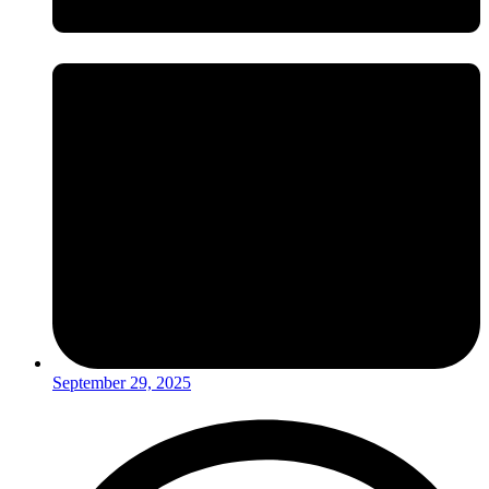
September 29, 2025