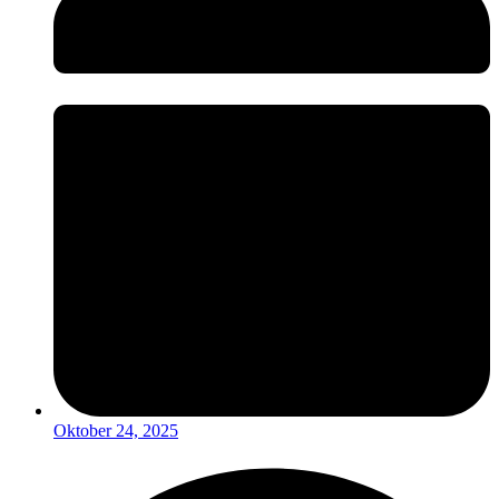
Oktober 24, 2025