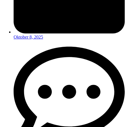
Oktober 8, 2025