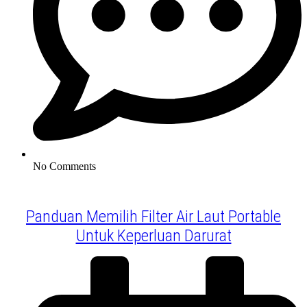
No Comments
Panduan Memilih Filter Air Laut Portable
Untuk Keperluan Darurat