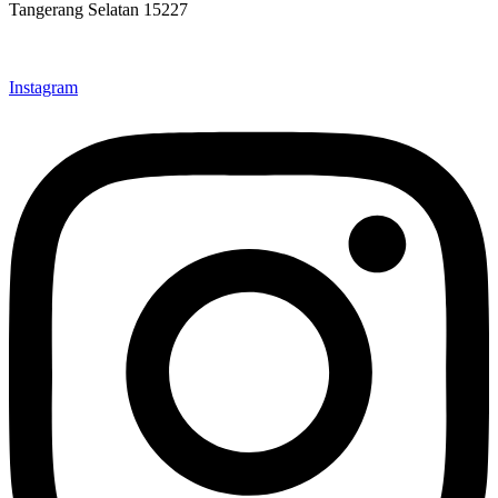
Tangerang Selatan 15227
info@desalite.co.id
021-22211833 (Hunting)
Instagram