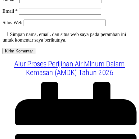
Email
*
Situs Web
Simpan nama, email, dan situs web saya pada peramban ini
untuk komentar saya berikutnya.
Alur Proses Perijinan Air MInum Dalam
Kemasan (AMDK) Tahun 2026