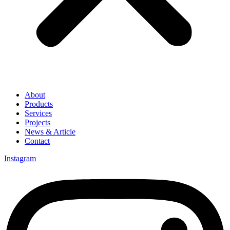
About
Products
Services
Projects
News & Article
Contact
Instagram