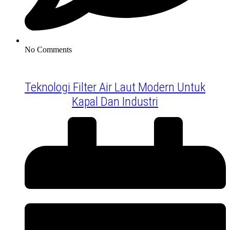
No Comments
Teknologi Filter Air Laut Modern Untuk
Kapal Dan Industri