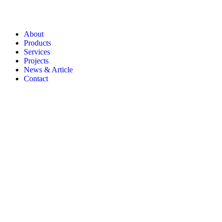
About
Products
Services
Projects
News & Article
Contact