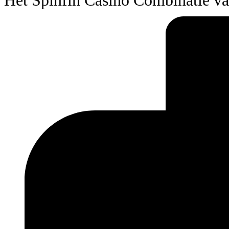
Het Spinfin Casino Combinatie va