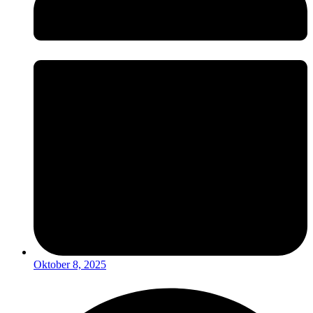
Oktober 8, 2025