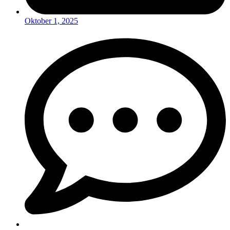
Oktober 1, 2025