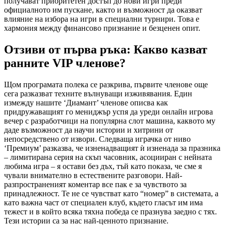
получават приоритетен достъп до нови игри преди
официалното им пускане, както и възможност да оказват
влияние на избора на игри в специални турнири. Това е
хармония между финансово признание и безценен опит.
Отзиви от първа ръка: Какво казват
ранните VIP членове?
Щом програмата полека се разкрива, първите членове още
сега разказват техните вълнуващи изживявания. Един
измежду нашите ‘Диамант’ членове описва как
придружаващият го мениджър успя да уреди онлайн игрова
вечер с разработчици на популярна слот машина, каквото му
даде възможност да научи истории и хитрини от
непосредствено от извори. Следваща играчка от ниво
‘Премиум’ разказва, че изненадващият ѝ изненада за празника
– лимитирана серия на скъп часовник, асоцииран с нейната
любима игра – я остави без дъх, тъй като показа, че сме я
чували внимателно в естествените разговори. Най-
разпространеният коментар все пак е за чувството за
принадлежност. Те не се чувстват като “номер” в системата, а
като важна част от специален клуб, където гласът им има
тежест и в който всяка тяхна победа се празнува заедно с тях.
Тези истории са за нас най-ценното признание.