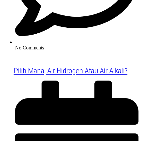
No Comments
Pilih Mana, Air Hidrogen Atau Air Alkali?