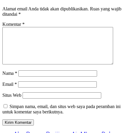
Alamat email Anda tidak akan dipublikasikan.
Ruas yang wajib
ditandai
*
Komentar
*
Nama
*
Email
*
Situs Web
Simpan nama, email, dan situs web saya pada peramban ini
untuk komentar saya berikutnya.