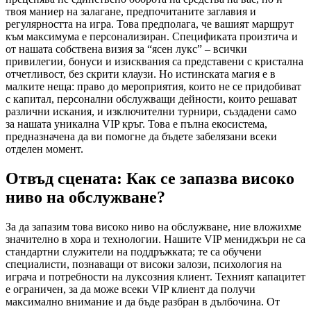
твоя маниер на залагане, предпочитаните заглавия и
регулярността на игра. Това предполага, че вашият маршрут
към максимума е персонализиран. Спецификата произтича и
от нашата собствена визия за “ясен лукс” – всички
привилегии, бонуси и изисквания са представени с кристална
отчетливост, без скрити клаузи. Но истинската магия е в
малките неща: право до мероприятия, които не се придобиват
с капитал, персонални обслужващи дейности, които решават
различни искания, и изключителни турнири, създадени само
за нашата уникална VIP кръг. Това е пълна екосистема,
предназначена да ви помогне да бъдете забелязани всеки
отделен момент.
Отвъд сцената: Как се запазва високо
ниво на обслужване?
За да запазим това високо ниво на обслужване, ние вложихме
значително в хора и технологии. Нашите VIP мениджъри не са
стандартни служители на поддръжката; те са обучени
специалисти, познаващи от високи залози, психология на
играча и потребности на луксозния клиент. Техният капацитет
е ограничен, за да може всеки VIP клиент да получи
максимално внимание и да бъде разбран в дълбочина. От