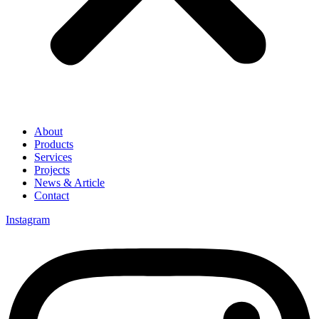
About
Products
Services
Projects
News & Article
Contact
Instagram