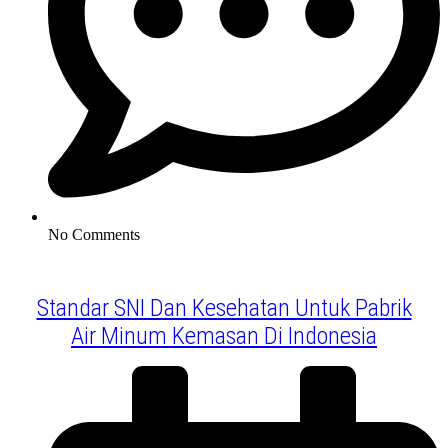
No Comments
Standar SNI Dan Kesehatan Untuk Pabrik
Air Minum Kemasan Di Indonesia