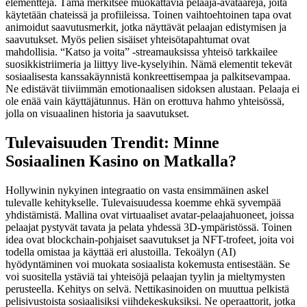
elementtejä. Tämä merkitsee muokattavia pelaaja-avataareja, joita
käytetään chateissä ja profiileissa. Toinen vaihtoehtoinen tapa ovat
animoidut saavutusmerkit, jotka näyttävät pelaajan edistymisen ja
saavutukset. Myös pelien sisäiset yhteisötapahtumat ovat
mahdollisia. “Katso ja voita” -streamauksissa yhteisö tarkkailee
suosikkistriimeria ja liittyy live-kyselyihin. Nämä elementit tekevät
sosiaalisesta kanssakäynnistä konkreettisempaa ja palkitsevampaa.
Ne edistävät tiiviimmän emotionaalisen sidoksen alustaan. Pelaaja ei
ole enää vain käyttäjätunnus. Hän on erottuva hahmo yhteisössä,
jolla on visuaalinen historia ja saavutukset.
Tulevaisuuden Trendit: Minne
Sosiaalinen Kasino on Matkalla?
Hollywinin nykyinen integraatio on vasta ensimmäinen askel
tulevalle kehitykselle. Tulevaisuudessa koemme ehkä syvempää
yhdistämistä. Mallina ovat virtuaaliset avatar-pelaajahuoneet, joissa
pelaajat pystyvät tavata ja pelata yhdessä 3D-ympäristössä. Toinen
idea ovat blockchain-pohjaiset saavutukset ja NFT-trofeet, joita voi
todella omistaa ja käyttää eri alustoilla. Tekoälyn (AI)
hyödyntäminen voi muokata sosiaalista kokemusta entisestään. Se
voi suositella ystäviä tai yhteisöjä pelaajan tyylin ja mieltymysten
perusteella. Kehitys on selvä. Nettikasinoiden on muuttua pelkistä
pelisivustoista sosiaalisiksi viihdekeskuksiksi. Ne operaattorit, jotka