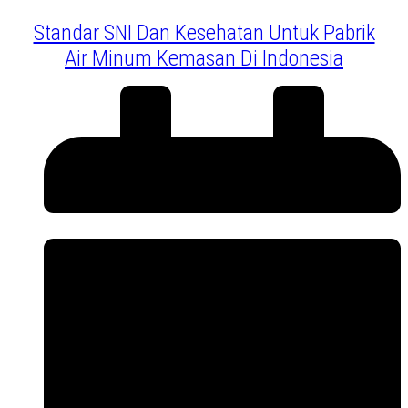
Standar SNI Dan Kesehatan Untuk Pabrik
Air Minum Kemasan Di Indonesia