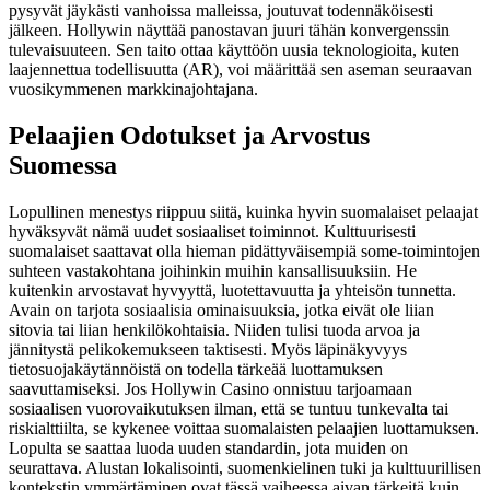
pysyvät jäykästi vanhoissa malleissa, joutuvat todennäköisesti
jälkeen. Hollywin näyttää panostavan juuri tähän konvergenssin
tulevaisuuteen. Sen taito ottaa käyttöön uusia teknologioita, kuten
laajennettua todellisuutta (AR), voi määrittää sen aseman seuraavan
vuosikymmenen markkinajohtajana.
Pelaajien Odotukset ja Arvostus
Suomessa
Lopullinen menestys riippuu siitä, kuinka hyvin suomalaiset pelaajat
hyväksyvät nämä uudet sosiaaliset toiminnot. Kulttuurisesti
suomalaiset saattavat olla hieman pidättyväisempiä some-toimintojen
suhteen vastakohtana joihinkin muihin kansallisuuksiin. He
kuitenkin arvostavat hyvyyttä, luotettavuutta ja yhteisön tunnetta.
Avain on tarjota sosiaalisia ominaisuuksia, jotka eivät ole liian
sitovia tai liian henkilökohtaisia. Niiden tulisi tuoda arvoa ja
jännitystä pelikokemukseen taktisesti. Myös läpinäkyvyys
tietosuojakäytännöistä on todella tärkeää luottamuksen
saavuttamiseksi. Jos Hollywin Casino onnistuu tarjoamaan
sosiaalisen vuorovaikutuksen ilman, että se tuntuu tunkevalta tai
riskialttiilta, se kykenee voittaa suomalaisten pelaajien luottamuksen.
Lopulta se saattaa luoda uuden standardin, jota muiden on
seurattava. Alustan lokalisointi, suomenkielinen tuki ja kulttuurillisen
kontekstin ymmärtäminen ovat tässä vaiheessa aivan tärkeitä kuin