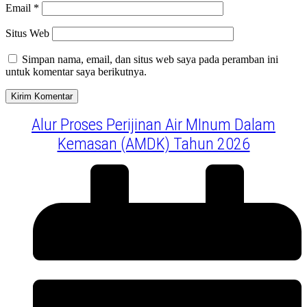
Email
*
Situs Web
Simpan nama, email, dan situs web saya pada peramban ini
untuk komentar saya berikutnya.
Alur Proses Perijinan Air MInum Dalam
Kemasan (AMDK) Tahun 2026