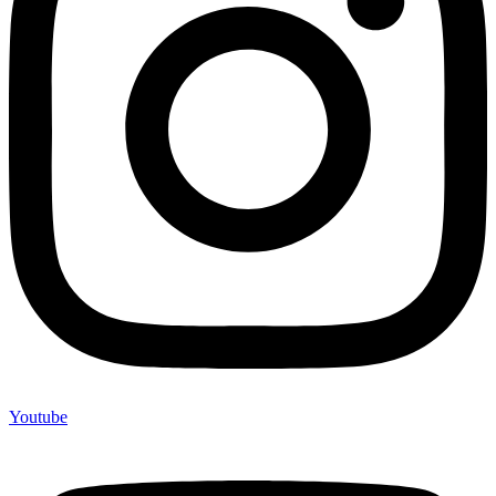
Youtube