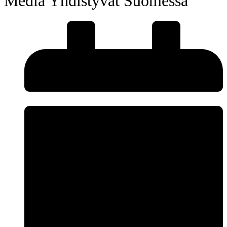
Media Yhdistyvät Suomessa