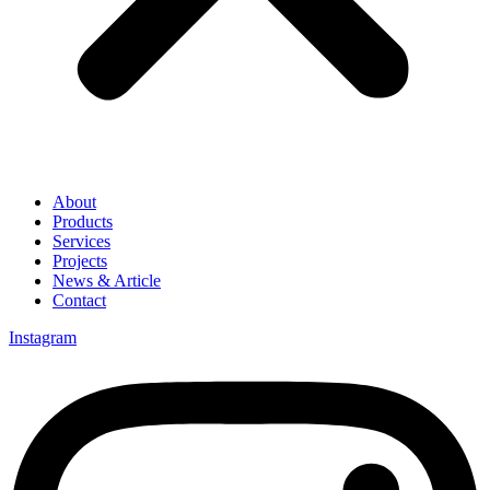
About
Products
Services
Projects
News & Article
Contact
Instagram