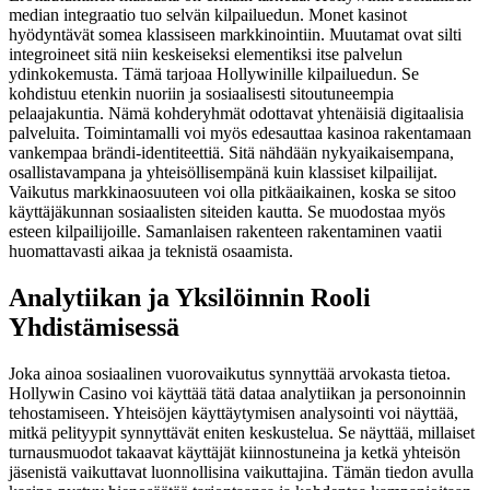
median integraatio tuo selvän kilpailuedun. Monet kasinot
hyödyntävät somea klassiseen markkinointiin. Muutamat ovat silti
integroineet sitä niin keskeiseksi elementiksi itse palvelun
ydinkokemusta. Tämä tarjoaa Hollywinille kilpailuedun. Se
kohdistuu etenkin nuoriin ja sosiaalisesti sitoutuneempia
pelaajakuntia. Nämä kohderyhmät odottavat yhtenäisiä digitaalisia
palveluita. Toimintamalli voi myös edesauttaa kasinoa rakentamaan
vankempaa brändi-identiteettiä. Sitä nähdään nykyaikaisempana,
osallistavampana ja yhteisöllisempänä kuin klassiset kilpailijat.
Vaikutus markkinaosuuteen voi olla pitkäaikainen, koska se sitoo
käyttäjäkunnan sosiaalisten siteiden kautta. Se muodostaa myös
esteen kilpailijoille. Samanlaisen rakenteen rakentaminen vaatii
huomattavasti aikaa ja teknistä osaamista.
Analytiikan ja Yksilöinnin Rooli
Yhdistämisessä
Joka ainoa sosiaalinen vuorovaikutus synnyttää arvokasta tietoa.
Hollywin Casino voi käyttää tätä dataa analytiikan ja personoinnin
tehostamiseen. Yhteisöjen käyttäytymisen analysointi voi näyttää,
mitkä pelityypit synnyttävät eniten keskustelua. Se näyttää, millaiset
turnausmuodot takaavat käyttäjät kiinnostuneina ja ketkä yhteisön
jäsenistä vaikuttavat luonnollisina vaikuttajina. Tämän tiedon avulla