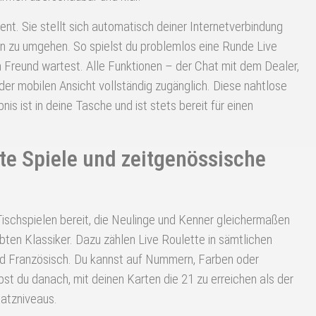
ent. Sie stellt sich automatisch deiner Internetverbindung
 zu umgehen. So spielst du problemlos eine Runde Live
n Freund wartest. Alle Funktionen – der Chat mit dem Dealer,
 der mobilen Ansicht vollständig zugänglich. Diese nahtlose
s ist in deine Tasche und ist stets bereit für einen
te Spiele und zeitgenössische
-Tischspielen bereit, die Neulinge und Kenner gleichermaßen
bten Klassiker. Dazu zählen Live Roulette in sämtlichen
und Französisch. Du kannst auf Nummern, Farben oder
st du danach, mit deinen Karten die 21 zu erreichen als der
satzniveaus.