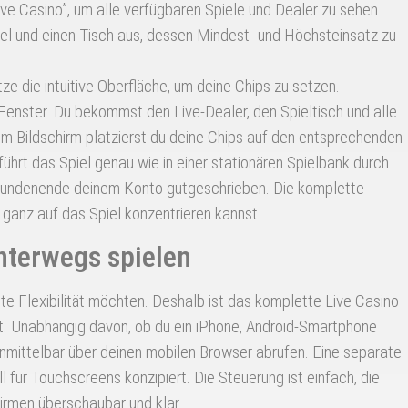
ive Casino”, um alle verfügbaren Spiele und Dealer zu sehen.
el und einen Tisch aus, dessen Mindest- und Höchsteinsatz zu
ze die intuitive Oberfläche, um deine Chips zu setzen.
Fenster. Du bekommst den Live-Dealer, den Spieltisch und alle
em Bildschirm platzierst du deine Chips auf den entsprechenden
ührt das Spiel genau wie in einer stationären Spielbank durch.
Rundenende deinem Konto gutgeschrieben. Die komplette
 ganz auf das Spiel konzentrieren kannst.
terwegs spielen
te Flexibilität möchten. Deshalb ist das komplette Live Casino
st. Unabhängig davon, ob du ein iPhone, Android-Smartphone
unmittelbar über deinen mobilen Browser abrufen. Eine separate
ell für Touchscreens konzipiert. Die Steuerung ist einfach, die
irmen überschaubar und klar.