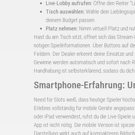
Live-Lobby aufrufen:
Öffne den Reiter “L
Tisch auswählen:
Wähle dein Lieblingsspi
deinem Budget passen.
Platz nehmen:
Nimm virtuell Platz und nut
Hast du am Tisch sitzt, öffnet sich das Stream-
nötigen Spielinformationen. Über Buttons auf d
Feldern. Der Dealer erkennt deine Einsätze und f
Gewinne werden automatisch und sofort nach 
Handhabung ist selbsterklärend, sodass du dich
Smartphone-Erfahrung: Un
Need for Slots weiß, dass heutige Spieler höchs
Erlebnis vollständig für mobile Geräte angepas
oder iPad verwendest, rufst du die Live-Spiele 
App ist nicht nötig. Die mobile Version ist spezi
Darstellung wirkt auch auf kompakteren Bildsch