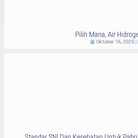
Pilih Mana, Air Hidroge
Oktober 16, 2025
Standar SNI Dan Kesehatan Untuk Pabr