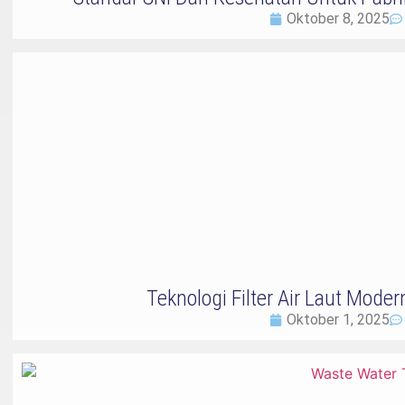
Oktober 8, 2025
Teknologi Filter Air Laut Moder
Oktober 1, 2025