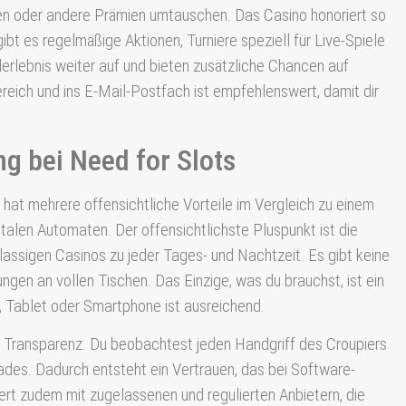
en oder andere Prämien umtauschen. Das Casino honoriert so
ibt es regelmäßige Aktionen, Turniere speziell für Live-Spiele
erlebnis weiter auf und bieten zusätzliche Chancen auf
reich und ins E-Mail-Postfach ist empfehlenswert, damit dir
g bei Need for Slots
hat mehrere offensichtliche Vorteile im Vergleich zu einem
italen Automaten. Der offensichtlichste Pluspunkt ist die
lassigen Casinos zu jeder Tages- und Nachtzeit. Es gibt keine
gen an vollen Tischen. Das Einzige, was du brauchst, ist ein
, Tablet oder Smartphone ist ausreichend.
und Transparenz. Du beobachtest jeden Handgriff des Croupiers
ades. Dadurch entsteht ein Vertrauen, das bei Software-
iert zudem mit zugelassenen und regulierten Anbietern, die