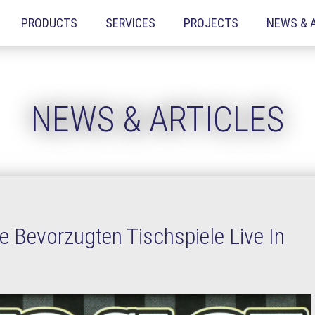
PRODUCTS
SERVICES
PROJECTS
NEWS & 
NEWS & ARTICLES
e Bevorzugten Tischspiele Live In