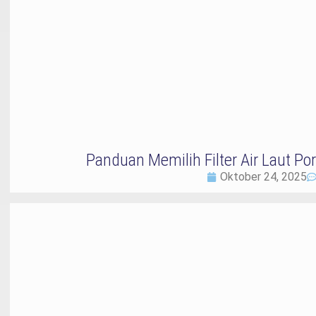
Panduan Memilih Filter Air Laut Po
Oktober 24, 2025