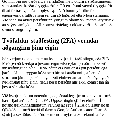
Gögnin þín eru varðveitt á vernduðum netþjónum á staðsetningum
sem standast harðar öryggiskröfur. Oft eru framkvæmd öryggisafrit
til að forðast glataðar upplýsingar. Við búum yfir tilnefndan
gagnaverndarfulltrúa sem sér um að leiða og eftirfylgja stefnunni.
Við sendum aldrei persónuupplýsingum þínum við markaðsfyrirtæki
án skýrs samþykkis. Allir samstarfsfélagar okkar verða að starfa að
sömu ströngu reglum.
Tvöfaldur staðfesting (2FA) verndar
aðganginn þinn eigin
Sérhverjum notendum er nú kynnt tvíþætta staðfestingu, eða 2FA.
Með því að kveikja á þessum eiginleika eykur þú öðrum lás við
innskráninguna þína. Til viðbótar við lykilorðið þitt persónulega
þarftu slá inn tryggan kóða sem birtist í auðkenningaforriti á
símanum þínum persónulega. Þótt einhver annar næði aðgang að
lykilorðinu þínu eigin, getur þessi persóna alls ekki komist inn án
þessa sérstaka kóða.
Við hvetjum öllum notendum, og sérstaklega þeim sem vinna með
hærri fjárhæðir, að nýta 2FA. Uppsetningin sjálf er einföld. Í
notandareikningsstillingum velurðu að setja á 2FA og lestur síðan
QR-kóðann með forriti til dæmis Google Authenticator. Forritið
sýnir þá sex tölustafa kóða sem endurnýjast á 30 sekúndna fresti.