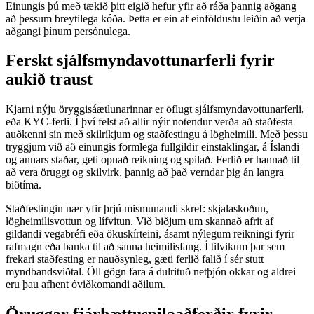
Einungis þú með tækið þitt eigið hefur yfir að ráða þannig aðgang
að þessum breytilega kóða. Þetta er ein af einföldustu leiðin að verja
aðgangi þínum persónulega.
Ferskt sjálfsmyndavottunarferli fyrir
aukið traust
Kjarni nýju öryggisáætlunarinnar er öflugt sjálfsmyndavottunarferli,
eða KYC-ferli. Í því felst að allir nýir notendur verða að staðfesta
auðkenni sín með skilríkjum og staðfestingu á lögheimili. Með þessu
tryggjum við að einungis formlega fullgildir einstaklingar, á Íslandi
og annars staðar, geti opnað reikning og spilað. Ferlið er hannað til
að vera öruggt og skilvirk, þannig að það verndar þig án langra
biðtíma.
Staðfestingin nær yfir þrjú mismunandi skref: skjalaskoðun,
lögheimilisvottun og lífvitun. Við biðjum um skannað afrit af
gildandi vegabréfi eða ökuskírteini, ásamt nýlegum reikningi fyrir
rafmagn eða banka til að sanna heimilisfang. Í tilvikum þar sem
frekari staðfesting er nauðsynleg, gæti ferlið falið í sér stutt
myndbandsviðtal. Öll gögn fara á dulrituð netþjón okkar og aldrei
eru þau afhent óviðkomandi aðilum.