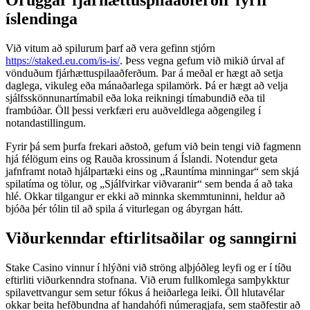
Öruggar fjárhættuspilaaðferðir fyrir
íslendinga
Við vitum að spilurum þarf að vera gefinn stjórn
https://staked.eu.com/is-is/
. Þess vegna gefum við mikið úrval af
vönduðum fjárhættuspilaaðferðum. Þar á meðal er hægt að setja
daglega, vikuleg eða mánaðarlega spilamörk. Þá er hægt að velja
sjálfsskönnunartímabil eða loka reikningi tímabundið eða til
frambúðar. Öll þessi verkfæri eru auðveldlega aðgengileg í
notandastillingum.
Fyrir þá sem þurfa frekari aðstoð, gefum við bein tengi við fagmenn
hjá félögum eins og Rauða krossinum á Íslandi. Notendur geta
jafnframt notað hjálpartæki eins og „Rauntíma minningar“ sem skjá
spilatíma og tölur, og „Sjálfvirkar viðvaranir“ sem benda á að taka
hlé. Okkar tilgangur er ekki að minnka skemmtuninni, heldur að
bjóða þér tólin til að spila á viturlegan og ábyrgan hátt.
Viðurkenndar eftirlitsaðilar og sanngirni
Stake Casino vinnur í hlýðni við ströng alþjóðleg leyfi og er í tíðu
eftirliti viðurkenndra stofnana. Við erum fullkomlega samþykktur
spilavettvangur sem setur fókus á heiðarlega leiki. Öll hlutavélar
okkar beita hefðbundna af handahófi númeragjafa, sem staðfestir að