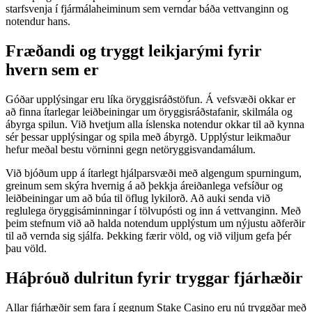
starfsvenja í fjármálaheiminum sem verndar báða vettvanginn og
notendur hans.
Fræðandi og tryggt leikjarými fyrir
hvern sem er
Góðar upplýsingar eru líka öryggisráðstöfun. Á vefsvæði okkar er
að finna ítarlegar leiðbeiningar um öryggisráðstafanir, skilmála og
ábyrga spilun. Við hvetjum alla íslenska notendur okkar til að kynna
sér þessar upplýsingar og spila með ábyrgð. Upplýstur leikmaður
hefur meðal bestu vörninni gegn netöryggisvandamálum.
Við bjóðum upp á ítarlegt hjálparsvæði með algengum spurningum,
greinum sem skýra hvernig á að þekkja áreiðanlega vefsíður og
leiðbeiningar um að búa til öflug lykilorð. Að auki senda við
reglulega öryggisáminningar í tölvupósti og inn á vettvanginn. Með
þeim stefnum við að halda notendum upplýstum um nýjustu aðferðir
til að vernda sig sjálfa. Þekking færir völd, og við viljum gefa þér
þau völd.
Háþróuð dulritun fyrir tryggar fjárhæðir
Allar fjárhæðir sem fara í gegnum Stake Casino eru nú tryggðar með