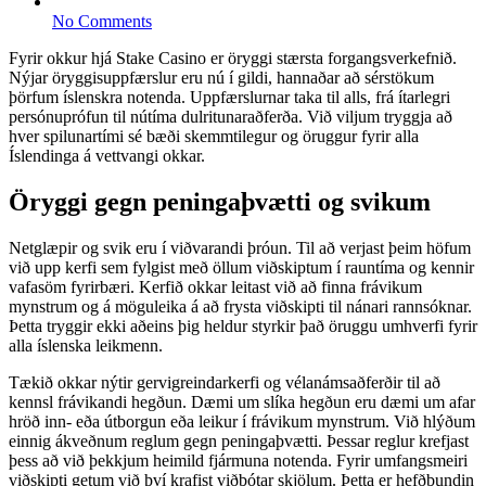
No Comments
Fyrir okkur hjá Stake Casino er öryggi stærsta forgangsverkefnið.
Nýjar öryggisuppfærslur eru nú í gildi, hannaðar að sérstökum
þörfum íslenskra notenda. Uppfærslurnar taka til alls, frá ítarlegri
persónuprófun til nútíma dulritunaraðferða. Við viljum tryggja að
hver spilunartími sé bæði skemmtilegur og öruggur fyrir alla
Íslendinga á vettvangi okkar.
Öryggi gegn peningaþvætti og svikum
Netglæpir og svik eru í viðvarandi þróun. Til að verjast þeim höfum
við upp kerfi sem fylgist með öllum viðskiptum í rauntíma og kennir
vafasöm fyrirbæri. Kerfið okkar leitast við að finna frávikum
mynstrum og á möguleika á að frysta viðskipti til nánari rannsóknar.
Þetta tryggir ekki aðeins þig heldur styrkir það öruggu umhverfi fyrir
alla íslenska leikmenn.
Tækið okkar nýtir gervigreindarkerfi og vélanámsaðferðir til að
kennsl frávikandi hegðun. Dæmi um slíka hegðun eru dæmi um afar
hröð inn- eða útborgun eða leikur í frávikum mynstrum. Við hlýðum
einnig ákveðnum reglum gegn peningaþvætti. Þessar reglur krefjast
þess að við þekkjum heimild fjármuna notenda. Fyrir umfangsmeiri
viðskipti getum við því krafist viðbótar skjölum. Þetta er hefðbundin