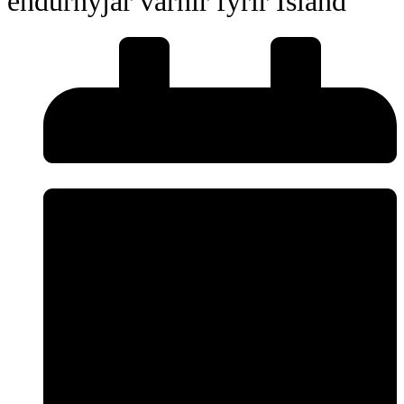
endurnýjar varnir fyrir Ísland