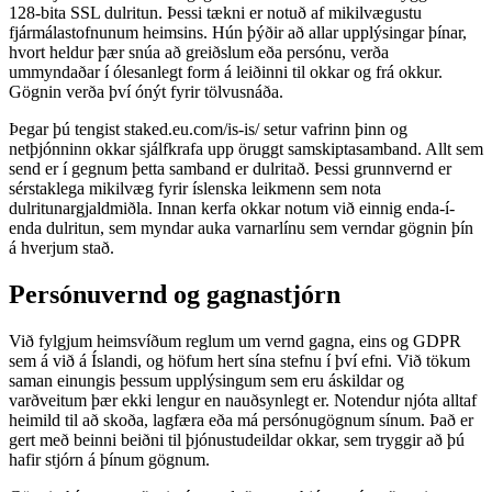
128-bita SSL dulritun. Þessi tækni er notuð af mikilvægustu
fjármálastofnunum heimsins. Hún þýðir að allar upplýsingar þínar,
hvort heldur þær snúa að greiðslum eða persónu, verða
ummyndaðar í ólesanlegt form á leiðinni til okkar og frá okkur.
Gögnin verða því ónýt fyrir tölvusnáða.
Þegar þú tengist staked.eu.com/is-is/ setur vafrinn þinn og
netþjónninn okkar sjálfkrafa upp öruggt samskiptasamband. Allt sem
send er í gegnum þetta samband er dulritað. Þessi grunnvernd er
sérstaklega mikilvæg fyrir íslenska leikmenn sem nota
dulritunargjaldmiðla. Innan kerfa okkar notum við einnig enda-í-
enda dulritun, sem myndar auka varnarlínu sem verndar gögnin þín
á hverjum stað.
Persónuvernd og gagnastjórn
Við fylgjum heimsvíðum reglum um vernd gagna, eins og GDPR
sem á við á Íslandi, og höfum hert sína stefnu í því efni. Við tökum
saman einungis þessum upplýsingum sem eru áskildar og
varðveitum þær ekki lengur en nauðsynlegt er. Notendur njóta alltaf
heimild til að skoða, lagfæra eða má persónugögnum sínum. Það er
gert með beinni beiðni til þjónustudeildar okkar, sem tryggir að þú
hafir stjórn á þínum gögnum.