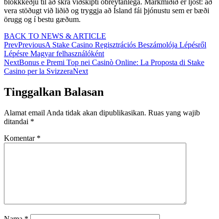
blokkkeðju til að skrá viðskipti óbreytanlega. Markmiðið er ljóst: að
vera stöðugt við liðið og tryggja að Ísland fái þjónustu sem er bæði
örugg og í bestu gæðum.
BACK TO NEWS & ARTICLE
Prev
Previous
A Stake Casino Regisztrációs Beszámolója Lépésről
Lépésre Magyar felhasználóként
Next
Bonus e Premi Top nei Casinò Online: La Proposta di Stake
Casino per la Svizzera
Next
Tinggalkan Balasan
Alamat email Anda tidak akan dipublikasikan.
Ruas yang wajib
ditandai
*
Komentar
*
Nama
*