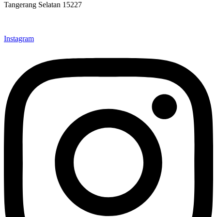
Tangerang Selatan 15227
info@desalite.co.id
021-22211833 (Hunting)
Instagram