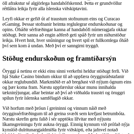
öll afrakstur sé algjörlega handahófskennd. Þetta er grundvöllur
réttlátra leikja fyrir alla íslenska viðskiptavini.
Leyfi okkar er gefið út af traustum stofnunum eins og Curacao
eGaming. Þessar stofnanir heimta reglulegrar endurskoðunar og
opins. Óháðir sérfræðingar kanna af handahófi númeragjafa okkar
stöðugt. Þeir sanna að engin aðferð geti spáð fyrir um niðurstöður
leikja. Hvert hnit, hver snúningur og hvert spil er fullkomlega óháð
því sem kom á undan. Með því er sanngirni tryggð.
Stöðug endurskoðun og framtíðarsýn
Öryggi á netinu er ekki einu sinni verkefni heldur stöðugt ferli. Við
hjá Stake Casino bindum okkur til að uppfæra öryggisráðstafanir
okkar reglubundið. Markmiðið er að bregðast við nýjum ógnum eins
og þær koma fram. Næstu uppfærslur okkar munu innihalda
tækninýjungar, allar beintar að því að viðhalda traustri og öruggri
spilun fyrir íslenska samfélagið okkar.
Við horfum með þróun í greininni og vinnum náið með
öryggissérfræðingum til að greina svæði sem krefjast betrumbóta.
Næstu skrefin getu falið í sér upptöku lífvitar með nýjustu
líkamsgreiningu fyrir aukna öryggi. Einnig kynnum við prófað nýja
kynslóð dulritunargjaldmiðla fyrir viðskipti, eða jafnvel notað