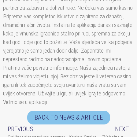
partner za zabavu na dohvat ruke. Ne čeka vas samo kasino.
Priprema vas kompletno iskustvo dizajnirano za današnji,
dinamični način života. Instalirajte aplikaciju danas i saznajte
kako je vrhunska igraonica stalno pri ruci, spremna za akciju
kad god i gdje god to poželite. Vaša sljedeća velika pobjeda
vjerojatno je samo jedan dodir dalje. Zapamtite, mi
neprestano radimo na nadogradnjama i novim opcijama.
Pratimo vaše povratne informacije. Naša zajednica raste, a
mi vas želimo vidjeti u njoj. Bez obzira jeste li veteran casino
igara ili tek započinjete svoju avanturu, naša vrata su vam
uvijek otvorena. Uživajte u igri, ali uvijek igrajte odgovorno.
Vidimo se u aplikaciji.
BACK TO NEWS & ARTICLE
PREVIOUS
NEXT