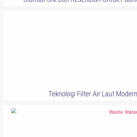
Teknologi Filter Air Laut Moder