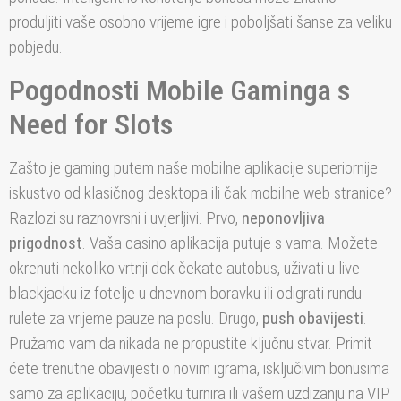
produljiti vaše osobno vrijeme igre i poboljšati šanse za veliku
pobjedu.
Pogodnosti Mobile Gaminga s
Need for Slots
Zašto je gaming putem naše mobilne aplikacije superiornije
iskustvo od klasičnog desktopa ili čak mobilne web stranice?
Razlozi su raznovrsni i uvjerljivi. Prvo,
neponovljiva
prigodnost
. Vaša casino aplikacija putuje s vama. Možete
okrenuti nekoliko vrtnji dok čekate autobus, uživati u live
blackjacku iz fotelje u dnevnom boravku ili odigrati rundu
rulete za vrijeme pauze na poslu. Drugo,
push obavijesti
.
Pružamo vam da nikada ne propustite ključnu stvar. Primit
ćete trenutne obavijesti o novim igrama, isključivim bonusima
samo za aplikaciju, početku turnira ili vašem uzdizanju na VIP