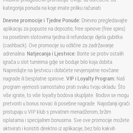
kategorija ponuda na koje imate priliku računati.
Dnevne promocije i Tjedne Ponude:
Dnevno pregledavajte
aplikaciju za popuste na depozite, free spinove (free spins)
na posebnim slotovima tjedna ili refundacije dijela gubitka
(cashback). Ove promocije su odlične za zadržavanje
adrenalina.
Natjecanja i Ljestvice:
Borite se protiv ostalih
igrača u slot turnirima gdje se boduje bilo koja dobita.
Napredujte na ljestvicu i dobićete nevjerojatne novčane
nagrade ili besplatne spinove.
VIP i Loyalty Program:
Naš
program vjernosti samostalno prati svaku tvoju okladu. Što
više igrate, to više loyalty bodova skupljate. Bodovi se mogu
pretvoriti u bonus novac ili posebne nagrade. Najodaniji igrači
pristupaju u VIP klub s privatnim menadžerom, bržim
isplatama i specijalnim bonusima. Sve ove promocije možete
aktivirati i koristiti direktno iz aplikacije, bez bilo kakvih