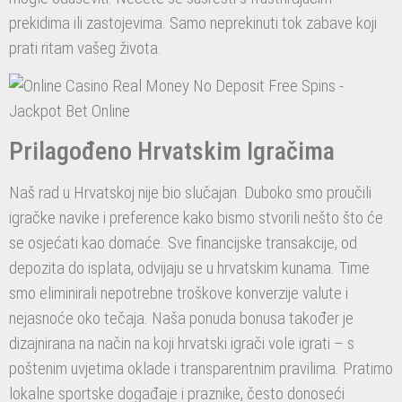
prekidima ili zastojevima. Samo neprekinuti tok zabave koji
prati ritam vašeg života.
Prilagođeno Hrvatskim Igračima
Naš rad u Hrvatskoj nije bio slučajan. Duboko smo proučili
igračke navike i preference kako bismo stvorili nešto što će
se osjećati kao domaće. Sve financijske transakcije, od
depozita do isplata, odvijaju se u hrvatskim kunama. Time
smo eliminirali nepotrebne troškove konverzije valute i
nejasnoće oko tečaja. Naša ponuda bonusa također je
dizajnirana na način na koji hrvatski igrači vole igrati – s
poštenim uvjetima oklade i transparentnim pravilima. Pratimo
lokalne sportske događaje i praznike, često donoseći