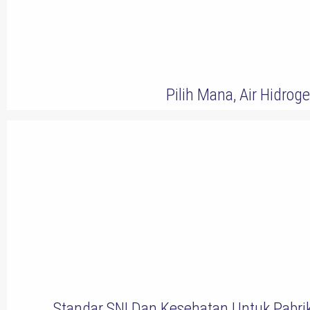
Pilih Mana, Air Hidroge
Standar SNI Dan Kesehatan Untuk Pabri