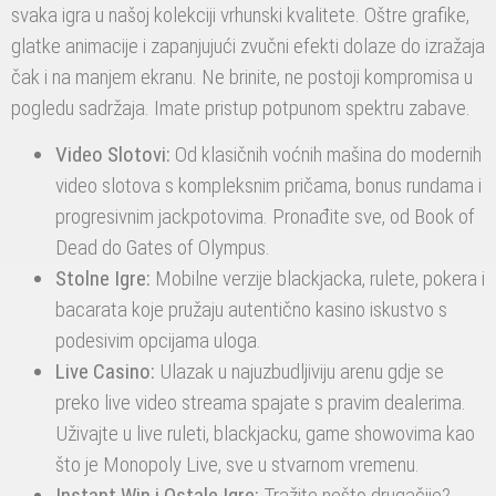
svaka igra u našoj kolekciji vrhunski kvalitete. Oštre grafike,
glatke animacije i zapanjujući zvučni efekti dolaze do izražaja
čak i na manjem ekranu. Ne brinite, ne postoji kompromisa u
pogledu sadržaja. Imate pristup potpunom spektru zabave.
Video Slotovi:
Od klasičnih voćnih mašina do modernih
video slotova s kompleksnim pričama, bonus rundama i
progresivnim jackpotovima. Pronađite sve, od Book of
Dead do Gates of Olympus.
Stolne Igre:
Mobilne verzije blackjacka, rulete, pokera i
bacarata koje pružaju autentično kasino iskustvo s
podesivim opcijama uloga.
Live Casino:
Ulazak u najuzbudljiviju arenu gdje se
preko live video streama spajate s pravim dealerima.
Uživajte u live ruleti, blackjacku, game showovima kao
što je Monopoly Live, sve u stvarnom vremenu.
Instant Win i Ostale Igre:
Tražite nešto drugačije?