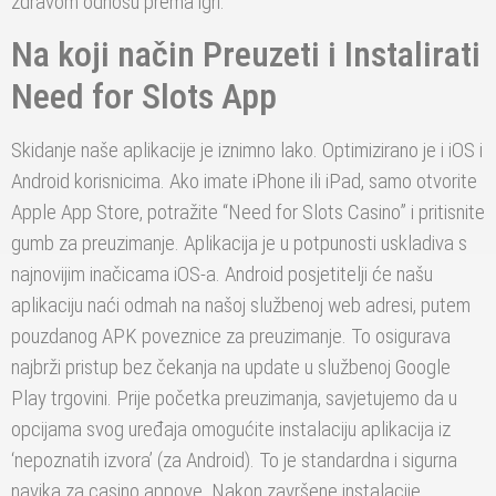
zdravom odnosu prema igri.
Na koji način Preuzeti i Instalirati
Need for Slots App
Skidanje naše aplikacije je iznimno lako. Optimizirano je i iOS i
Android korisnicima. Ako imate iPhone ili iPad, samo otvorite
Apple App Store, potražite “Need for Slots Casino” i pritisnite
gumb za preuzimanje. Aplikacija je u potpunosti uskladiva s
najnovijim inačicama iOS-a. Android posjetitelji će našu
aplikaciju naći odmah na našoj službenoj web adresi, putem
pouzdanog APK poveznice za preuzimanje. To osigurava
najbrži pristup bez čekanja na update u službenoj Google
Play trgovini. Prije početka preuzimanja, savjetujemo da u
opcijama svog uređaja omogućite instalaciju aplikacija iz
‘nepoznatih izvora’ (za Android). To je standardna i sigurna
navika za casino appove. Nakon završene instalacije,