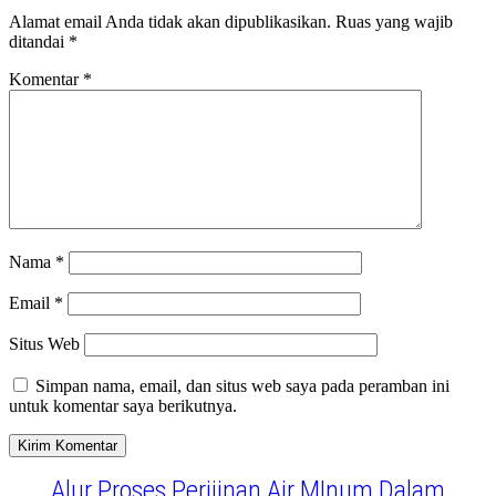
Alamat email Anda tidak akan dipublikasikan.
Ruas yang wajib
ditandai
*
Komentar
*
Nama
*
Email
*
Situs Web
Simpan nama, email, dan situs web saya pada peramban ini
untuk komentar saya berikutnya.
Alur Proses Perijinan Air MInum Dalam