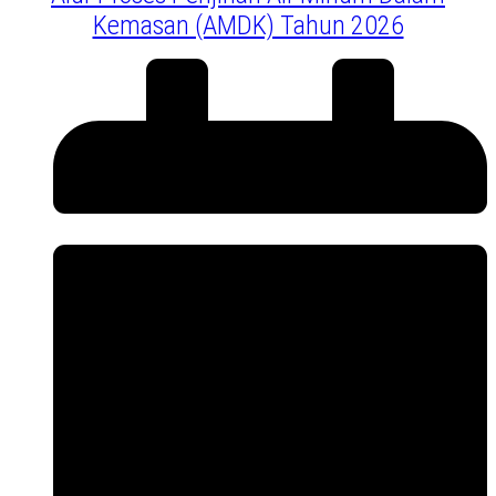
Kemasan (AMDK) Tahun 2026