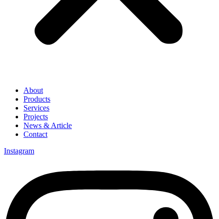
About
Products
Services
Projects
News & Article
Contact
Instagram