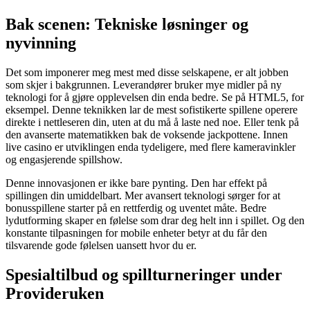
Bak scenen: Tekniske løsninger og
nyvinning
Det som imponerer meg mest med disse selskapene, er alt jobben
som skjer i bakgrunnen. Leverandører bruker mye midler på ny
teknologi for å gjøre opplevelsen din enda bedre. Se på HTML5, for
eksempel. Denne teknikken lar de mest sofistikerte spillene operere
direkte i nettleseren din, uten at du må å laste ned noe. Eller tenk på
den avanserte matematikken bak de voksende jackpottene. Innen
live casino er utviklingen enda tydeligere, med flere kameravinkler
og engasjerende spillshow.
Denne innovasjonen er ikke bare pynting. Den har effekt på
spillingen din umiddelbart. Mer avansert teknologi sørger for at
bonusspillene starter på en rettferdig og uventet måte. Bedre
lydutforming skaper en følelse som drar deg helt inn i spillet. Og den
konstante tilpasningen for mobile enheter betyr at du får den
tilsvarende gode følelsen uansett hvor du er.
Spesialtilbud og spillturneringer under
Provideruken