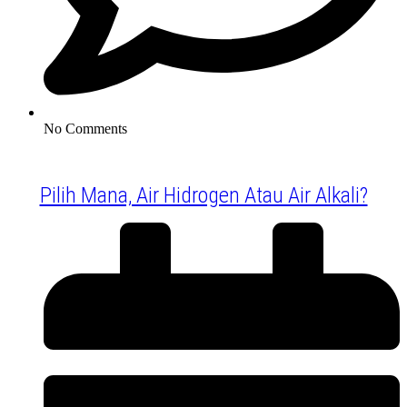
No Comments
Pilih Mana, Air Hidrogen Atau Air Alkali?