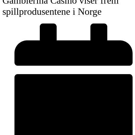
Gamblerina Casino viser frem
spillprodusentene i Norge