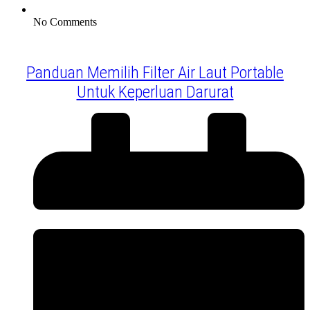
No Comments
Panduan Memilih Filter Air Laut Portable
Untuk Keperluan Darurat