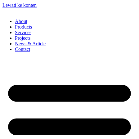
Lewati ke konten
About
Products
Services
Projects
News & Article
Contact