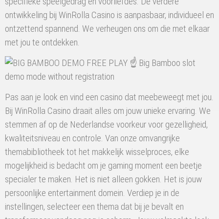
specifieke speelgedrag en voorliefdes. De verdere
ontwikkeling bij WinRolla Casino is aanpasbaar, individueel en
ontzettend spannend. We verheugen ons om die met elkaar
met jou te ontdekken.
Pas aan je look en vind een casino dat meebeweegt met jou.
Bij WinRolla Casino draait alles om jouw unieke ervaring. We
stemmen af op de Nederlandse voorkeur voor gezelligheid,
kwaliteitsniveau en controle. Van onze omvangrijke
themabibliotheek tot het makkelijk wisselproces, elke
mogelijkheid is bedacht om je gaming moment een beetje
specialer te maken. Het is niet alleen gokken. Het is jouw
persoonlijke entertainment domein. Verdiep je in de
instellingen, selecteer een thema dat bij je bevalt en