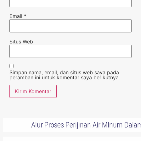
Email
*
Situs Web
Simpan nama, email, dan situs web saya pada
peramban ini untuk komentar saya berikutnya.
Alur Proses Perijinan Air MInum Da