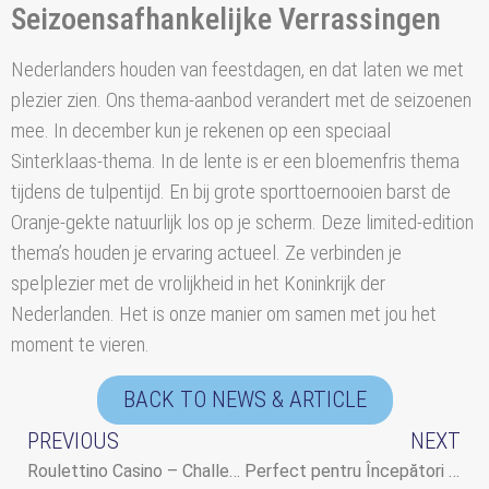
Seizoensafhankelijke Verrassingen
Nederlanders houden van feestdagen, en dat laten we met
plezier zien. Ons thema-aanbod verandert met de seizoenen
mee. In december kun je rekenen op een speciaal
Sinterklaas-thema. In de lente is er een bloemenfris thema
tijdens de tulpentijd. En bij grote sporttoernooien barst de
Oranje-gekte natuurlijk los op je scherm. Deze limited-edition
thema’s houden je ervaring actueel. Ze verbinden je
spelplezier met de vrolijkheid in het Koninkrijk der
Nederlanden. Het is onze manier om samen met jou het
moment te vieren.
BACK TO NEWS & ARTICLE
PREVIOUS
NEXT
Roulettino Casino – Challenge Your Luck with Free Trials and Real Stakes in New Zealand
Perfect pentru Începători și Veterani din România la Roulettino Casino