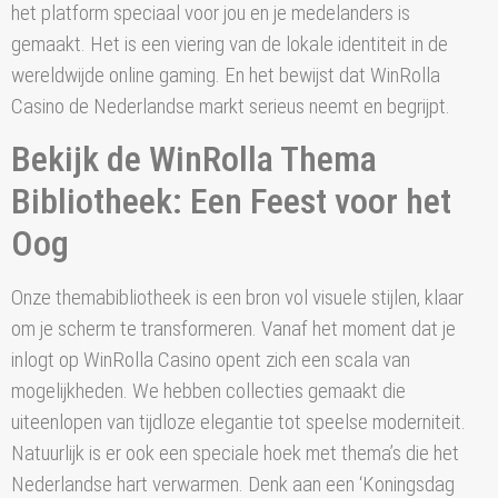
het platform speciaal voor jou en je medelanders is
gemaakt. Het is een viering van de lokale identiteit in de
wereldwijde online gaming. En het bewijst dat WinRolla
Casino de Nederlandse markt serieus neemt en begrijpt.
Bekijk de WinRolla Thema
Bibliotheek: Een Feest voor het
Oog
Onze themabibliotheek is een bron vol visuele stijlen, klaar
om je scherm te transformeren. Vanaf het moment dat je
inlogt op WinRolla Casino opent zich een scala van
mogelijkheden. We hebben collecties gemaakt die
uiteenlopen van tijdloze elegantie tot speelse moderniteit.
Natuurlijk is er ook een speciale hoek met thema’s die het
Nederlandse hart verwarmen. Denk aan een ‘Koningsdag