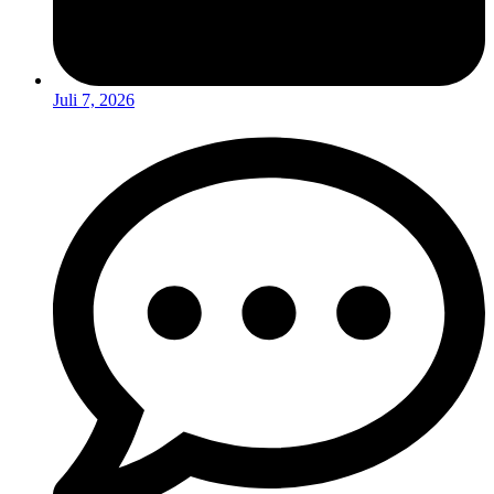
Juli 7, 2026