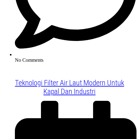
No Comments
Teknologi Filter Air Laut Modern Untuk
Kapal Dan Industri