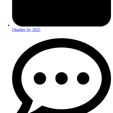
Oktober 16, 2025