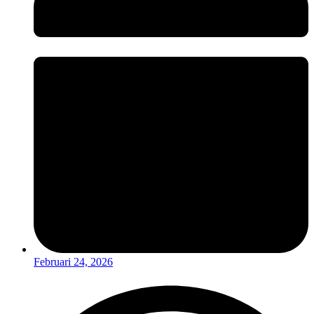
Februari 24, 2026