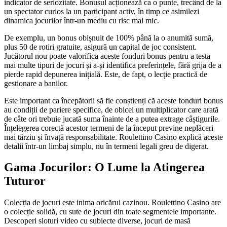
indicator de seriozitate. Bonusul acționează ca o punte, trecând de la
un spectator curios la un participant activ, în timp ce asimilezi
dinamica jocurilor într-un mediu cu risc mai mic.
De exemplu, un bonus obișnuit de 100% până la o anumită sumă,
plus 50 de rotiri gratuite, asigură un capital de joc consistent.
Jucătorul nou poate valorifica aceste fonduri bonus pentru a testa
mai multe tipuri de jocuri și a-și identifica preferințele, fără grija de a
pierde rapid depunerea inițială. Este, de fapt, o lecție practică de
gestionare a banilor.
Este important ca începătorii să fie conștienți că aceste fonduri bonus
au condiții de pariere specifice, de obicei un multiplicator care arată
de câte ori trebuie jucată suma înainte de a putea extrage câștigurile.
Înțelegerea corectă acestor termeni de la început previne neplăceri
mai târziu și învață responsabilitate. Roulettino Casino explică aceste
detalii într-un limbaj simplu, nu în termeni legali greu de digerat.
Gama Jocurilor: O Lume la Atingerea
Tuturor
Colecția de jocuri este inima oricărui cazinou. Roulettino Casino are
o colecție solidă, cu sute de jocuri din toate segmentele importante.
Descoperi sloturi video cu subiecte diverse, jocuri de masă