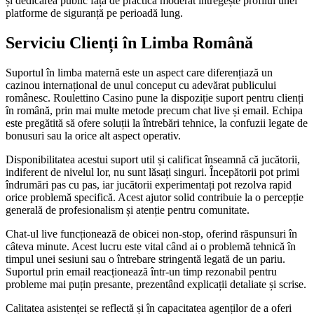
și dedicarea public față de practica moderat întregește profilul unei
platforme de siguranță pe perioadă lung.
Serviciu Clienți în Limba Română
Suportul în limba maternă este un aspect care diferențiază un
cazinou internațional de unul conceput cu adevărat publicului
românesc. Roulettino Casino pune la dispoziție suport pentru clienți
în română, prin mai multe metode precum chat live și email. Echipa
este pregătită să ofere soluții la întrebări tehnice, la confuzii legate de
bonusuri sau la orice alt aspect operativ.
Disponibilitatea acestui suport util și calificat înseamnă că jucătorii,
indiferent de nivelul lor, nu sunt lăsați singuri. Începătorii pot primi
îndrumări pas cu pas, iar jucătorii experimentați pot rezolva rapid
orice problemă specifică. Acest ajutor solid contribuie la o percepție
generală de profesionalism și atenție pentru comunitate.
Chat-ul live funcționează de obicei non-stop, oferind răspunsuri în
câteva minute. Acest lucru este vital când ai o problemă tehnică în
timpul unei sesiuni sau o întrebare stringentă legată de un pariu.
Suportul prin email reacționează într-un timp rezonabil pentru
probleme mai puțin presante, prezentând explicații detaliate și scrise.
Calitatea asistenței se reflectă și în capacitatea agenților de a oferi