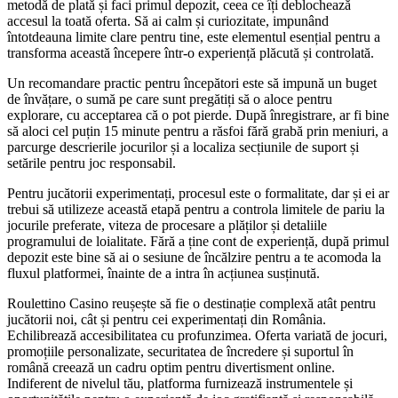
metodă de plată și faci primul depozit, ceea ce îți deblochează
accesul la toată oferta. Să ai calm și curiozitate, impunând
întotdeauna limite clare pentru tine, este elementul esențial pentru a
transforma această începere într-o experiență plăcută și controlată.
Un recomandare practic pentru începători este să impună un buget
de învățare, o sumă pe care sunt pregătiți să o aloce pentru
explorare, cu acceptarea că o pot pierde. După înregistrare, ar fi bine
să aloci cel puțin 15 minute pentru a răsfoi fără grabă prin meniuri, a
parcurge descrierile jocurilor și a localiza secțiunile de suport și
setările pentru joc responsabil.
Pentru jucătorii experimentați, procesul este o formalitate, dar și ei ar
trebui să utilizeze această etapă pentru a controla limitele de pariu la
jocurile preferate, viteza de procesare a plăților și detaliile
programului de loialitate. Fără a ține cont de experiență, după primul
depozit este bine să ai o sesiune de încălzire pentru a te acomoda la
fluxul platformei, înainte de a intra în acțiunea susținută.
Roulettino Casino reușește să fie o destinație complexă atât pentru
jucătorii noi, cât și pentru cei experimentați din România.
Echilibrează accesibilitatea cu profunzimea. Oferta variată de jocuri,
promoțiile personalizate, securitatea de încredere și suportul în
română creează un cadru optim pentru divertisment online.
Indiferent de nivelul tău, platforma furnizează instrumentele și