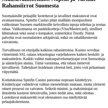
Rahansiirrot Suomesta
Suomalaisille pelaajille luotettavat ja tavalliset maksutavat ovat
avainasemassa. Spinfin Casino pitää sisällään monipuolisen
valikoiman Suomen markkinoille kelvollisia tapoja tallettaa ja nostaa
rahaa. Valikoimassa on pankkikortteja (Visa/Mastercard), sirulliset
lähimaksut sekä useat e-lompakot, esimerkiksi Trustly. Nämä
palvelut ovat suomalaisten arkipäivää, mikä on rahaliikenteestä
vaivatonta.
Turvallisuus on etusijalla kaikissa rahasiirroissa. Kasino soveltaa
viimeisintä SSL-salaus teknologiaa varjellakseen kaiken henkilö- ja
maksutiedon. Kaikki valitut maksupalveluntarjoajat ovat lisensoituja
ja sääntelyjen alaisia. Tämä varmistaa, että rahasi menevät
turvallisesti. Talletukset hoidetaan yleensä heti, joten voit pelaamaan
viipymättä.
Kotiutuksissa Spinfin Casino panostaa nopeaan käsittelyyn.
Käsittelyajat vaihtelevat valitun menetelmän mukaan, mutta yleisesti
ottaen prosessi on vaivaton. Selkeät minimi- ja maksimirajat on
ilmoitettu kasinon tietosivuilla, joten tiedät aina, mitä odottaa.
Luotettavat maksureitit ovat olennainen osa miellyttävää
pelaajakokemusta.