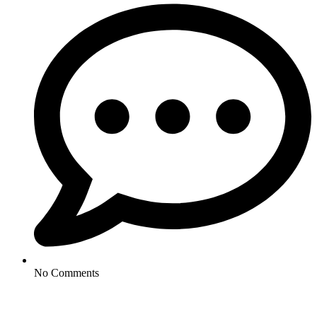
No Comments