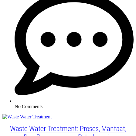
No Comments
Waste Water Treatment: Proses, Manfaat,