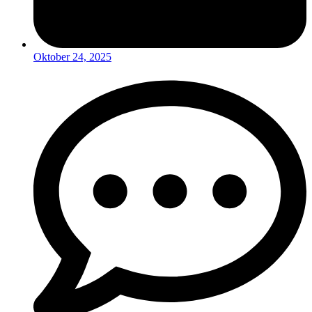
Oktober 24, 2025