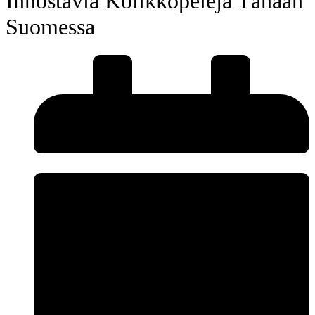
Innostavia Kolikkopelejä Tänään
Suomessa