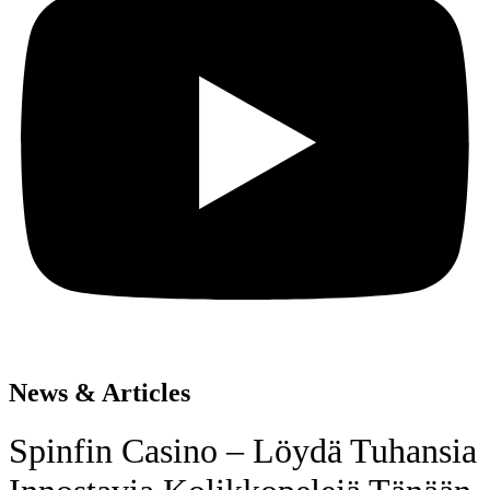
News & Articles
Spinfin Casino – Löydä Tuhansia