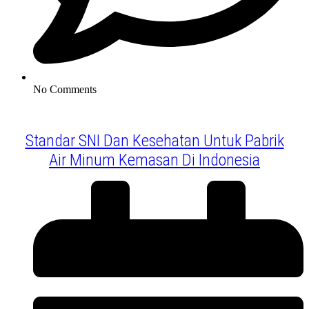
No Comments
Standar SNI Dan Kesehatan Untuk Pabrik
Air Minum Kemasan Di Indonesia