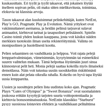
kuukausittain. Eri tyylit ja tyylit takaavat, että jokainen löytää
itselleen sopivan pelin, oli maku sitten mielikuvitusta, toimintaa,
elokuvia tai klassisia arvoja.
Tason takaavat alan kuuluisimmat pelinkehittäjät, kuten NetEnt,
Play’n GO, Pragmatic Play ja Evolution. Nämä yritykset ovat
vakiinnuttaneet asemansa, ja heidän pelinsä tarjoavat sulavat
animaatiot, kiehtovat tarinat ja tasapuoliset pelisäännöt. Spinfin
Casino toimii yhden luukun kauppana, josta voit käsiksi näiden
merkkien tuotoksiin ilman useita rekisteröitymisiä. Valinta on
monipuolinen ja huolellisesti koottu.
Pelien selaaminen on vauhdikasta ja helppoa. Voit rajata pelejä
lempparivalmistajan, viimeisimmän, kysytyimmän tai esimerkiksi
suuren vaihtelun mukaan. Tämä helpottaa löytämään juuri sinua
kiinnostavat pelit heti. Monia pelejä saattaa kokeilla myös ilmaiseksi
demotilassa. Näin voit tutustua uusiin suosikkeihin riskittömästi
ennen kuin alat pelata oikealla rahalla. Kokeilu on hyvä tapa löytää
uusia lemppareita.
Uusien ja suosittujen pelien lista uudistuu koko ajan. Pragmatic
Playn “Gates of Olympus” ja “Sweet Bonanza” ovat suomalaisten
joukossa erittäin kysyttyjä tarjoten suurta voittopotentiaalia ja
kiehtovia bonusominaisuuksia. NetEntin klassikko “Starburst”
pysyy suosiossa loistavien efektien ja vauhdikkaan pelitahtinsa