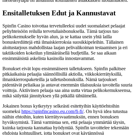
menettelytapa on ansainnut kotimaisten asiakkaiden luottamuksen.
Ensitalletuksen Edut ja Kannustavat
Spinfin Casino toivottaa tervetulleeksi uudet suomalaiset pelaajat
peliyhteisöön reilulla tervetuliaisbonuksella. Tämä tarjous tuo
pelikokemukselle hyvän alun, ja se kattaa usein yhtä lailla
bonuskrediittejä että ilmaiskierroksia suosikkipeleihin. Tällainen
aloitustarjous mahdollistaa laajan pelivalikoiman testaamisen ja eri
taktiikoiden kokeilun ylimääräisellä budjetilla. Se saa aikaan
ensimmäisistä askelista kasinolla innostavammat.
Bonukset eivät lopu ensimmäiseen talletukseen. Spinfin palkitsee
pitkäaikaisia pelaajia säännöllisillä aktiolla, viikkokierrätyksillä,
ilmaiskierrospaketeilla ja talletusbonuksilla. Nämä tarjoukset
pidentävät peliaikaa ja antavat enemmän tilaisuuksia tavoitella suuria
voittoja. Aktiivinen pelaaja saa aina uutta virtaa pelikokemukseensa,
mikä säilyttää jännityksen yllä pitkällä tähtäimellä.
Jokainen bonus kytkeytyy selkeästi esitettyihin käyttöehtoihin
suomeksi
https://spinfincasino.eu.com/fi-fi/
. On hyvä idea tutustua
näihin ehtoihin, kuten kierrätysvaatimuksiin, ennen bonuksen
hyväksymistä. Tämä varmistaa sen, että pelaaja ymmärtää täysin,
kuinka tarjousta kannattaa hyödyntää. Spinfin tavoittelee tekemään
ehdoista kohtuulliset, jotta bonukset ovat käytännössä