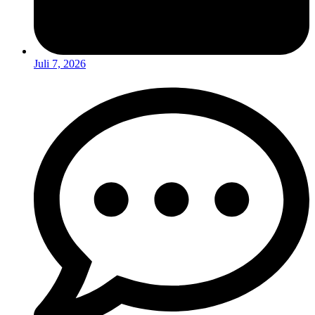
Juli 7, 2026