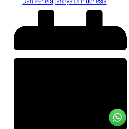
Dan Penerapannya Di Indonesia