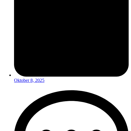
Oktober 8, 2025