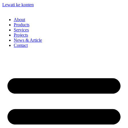
Lewati ke konten
About
Products
Services
Projects
News & Article
Contact