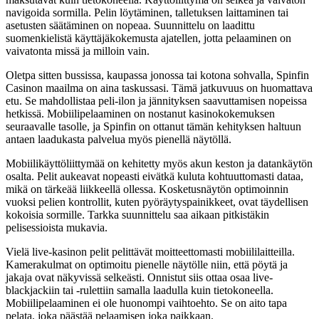
navigoida sormilla. Pelin löytäminen, talletuksen laittaminen tai
asetusten säätäminen on nopeaa. Suunnittelu on laadittu
suomenkielistä käyttäjäkokemusta ajatellen, jotta pelaaminen on
vaivatonta missä ja milloin vain.
Oletpa sitten bussissa, kaupassa jonossa tai kotona sohvalla, Spinfin
Casinon maailma on aina taskussasi. Tämä jatkuvuus on huomattava
etu. Se mahdollistaa peli-ilon ja jännityksen saavuttamisen nopeissa
hetkissä. Mobiilipelaaminen on nostanut kasinokokemuksen
seuraavalle tasolle, ja Spinfin on ottanut tämän kehityksen haltuun
antaen laadukasta palvelua myös pienellä näytöllä.
Mobiilikäyttöliittymää on kehitetty myös akun keston ja datankäytön
osalta. Pelit aukeavat nopeasti eivätkä kuluta kohtuuttomasti dataa,
mikä on tärkeää liikkeellä ollessa. Kosketusnäytön optimoinnin
vuoksi pelien kontrollit, kuten pyöräytyspainikkeet, ovat täydellisen
kokoisia sormille. Tarkka suunnittelu saa aikaan pitkistäkin
pelisessioista mukavia.
Vielä live-kasinon pelit pelittävät moitteettomasti mobiililaitteilla.
Kamerakulmat on optimoitu pienelle näytölle niin, että pöytä ja
jakaja ovat näkyvissä selkeästi. Onnistut siis ottaa osaa live-
blackjackiin tai -rulettiin samalla laadulla kuin tietokoneella.
Mobiilipelaaminen ei ole huonompi vaihtoehto. Se on aito tapa
pelata, joka päästää pelaamisen joka paikkaan.