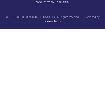
produk terbaik Kami disini
© PT DESALITE TIRTAMAS TEKNOLOGI. All rights reserved | Developed by
KreasaStudio