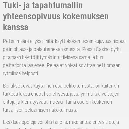
Tuki- ja tapahtumallin
yhteensopivuus kokemuksen
kanssa
Pelien määrä ei yksin riitä: käyttökokemuksen sujuvuus riippuu
pelin ohjaus- ja palautemekanismeista. Possu Casino pyrkii
pitämään käyttöliittymän intuitiivisena samalla kun
pelitarjonta laajenee. Pelaajat voivat sovittaa pelit omaan
rytmiinsä helposti.
Bonukset ovat käytännön osa pelikokemusta; on kuitenkin
tärkeää lukea ehdot huolellisesti, jotta ymmärtää voittojen
ehtoja ja kierrätysvaatimuksia. Tämä osa on keskeinen
turvallisen pelaamisen näkökulmasta.
Ekskluusiopelejä voi olla tarjolla, mikä antaa erityisiä etuja