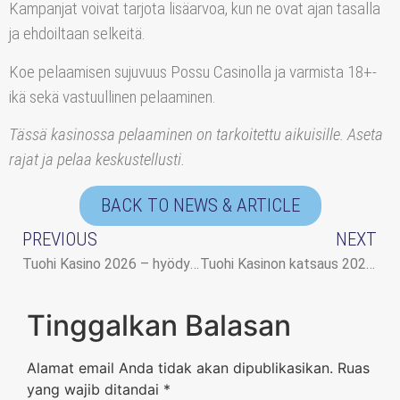
Kampanjat voivat tarjota lisäarvoa, kun ne ovat ajan tasalla
ja ehdoiltaan selkeitä.
Koe pelaamisen sujuvuus Possu Casinolla ja varmista 18+-
ikä sekä vastuullinen pelaaminen.
Tässä kasinossa pelaaminen on tarkoitettu aikuisille. Aseta
rajat ja pelaa keskustellusti.
BACK TO NEWS & ARTICLE
PREVIOUS
NEXT
Tuohi Kasino 2026 – hyödynnä kierrätysvapaat kierrokset
Tuohi Kasinon katsaus 2026 – ohjeet, riskit ja edut
Tinggalkan Balasan
Alamat email Anda tidak akan dipublikasikan.
Ruas
yang wajib ditandai
*