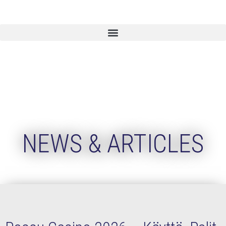
NEWS & ARTICLES