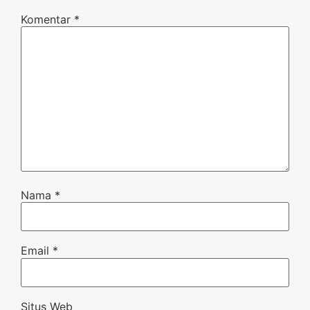
Komentar
*
Nama
*
Email
*
Situs Web