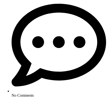
No Comments