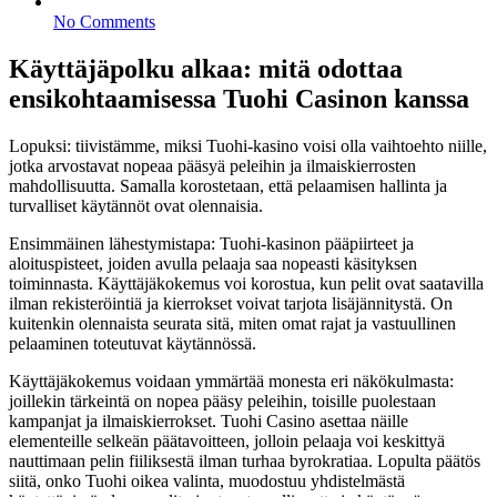
No Comments
Käyttäjäpolku alkaa: mitä odottaa
ensikohtaamisessa Tuohi Casinon kanssa
Lopuksi: tiivistämme, miksi Tuohi-kasino voisi olla vaihtoehto niille,
jotka arvostavat nopeaa pääsyä peleihin ja ilmaiskierrosten
mahdollisuutta. Samalla korostetaan, että pelaamisen hallinta ja
turvalliset käytännöt ovat olennaisia.
Ensimmäinen lähestymistapa: Tuohi-kasinon pääpiirteet ja
aloituspisteet, joiden avulla pelaaja saa nopeasti käsityksen
toiminnasta. Käyttäjäkokemus voi korostua, kun pelit ovat saatavilla
ilman rekisteröintiä ja kierrokset voivat tarjota lisäjännitystä. On
kuitenkin olennaista seurata sitä, miten omat rajat ja vastuullinen
pelaaminen toteutuvat käytännössä.
Käyttäjäkokemus voidaan ymmärtää monesta eri näkökulmasta:
joillekin tärkeintä on nopea pääsy peleihin, toisille puolestaan
kampanjat ja ilmaiskierrokset. Tuohi Casino asettaa näille
elementeille selkeän päätavoitteen, jolloin pelaaja voi keskittyä
nauttimaan pelin fiiliksestä ilman turhaa byrokratiaa. Lopulta päätös
siitä, onko Tuohi oikea valinta, muodostuu yhdistelmästä