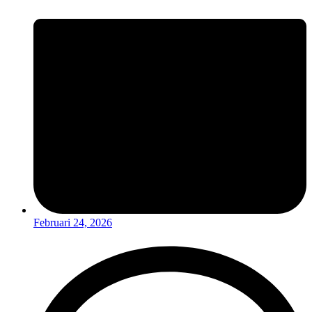
Februari 24, 2026