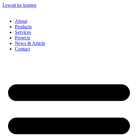
Lewati ke konten
About
Products
Services
Projects
News & Article
Contact