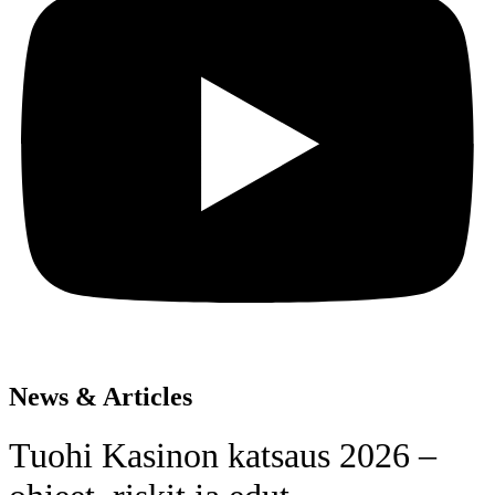
News & Articles
Tuohi Kasinon katsaus 2026 –