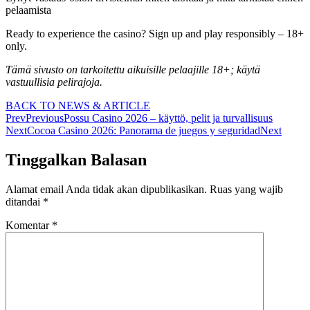
pelaamista
Ready to experience the casino? Sign up and play responsibly – 18+
only.
Tämä sivusto on tarkoitettu aikuisille pelaajille 18+; käytä
vastuullisia pelirajoja.
BACK TO NEWS & ARTICLE
Prev
Previous
Possu Casino 2026 – käyttö, pelit ja turvallisuus
Next
Cocoa Casino 2026: Panorama de juegos y seguridad
Next
Tinggalkan Balasan
Alamat email Anda tidak akan dipublikasikan.
Ruas yang wajib
ditandai
*
Komentar
*