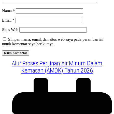
Nama
*
Email
*
Situs Web
Simpan nama, email, dan situs web saya pada peramban ini
untuk komentar saya berikutnya.
Alur Proses Perijinan Air MInum Dalam
Kemasan (AMDK) Tahun 2026