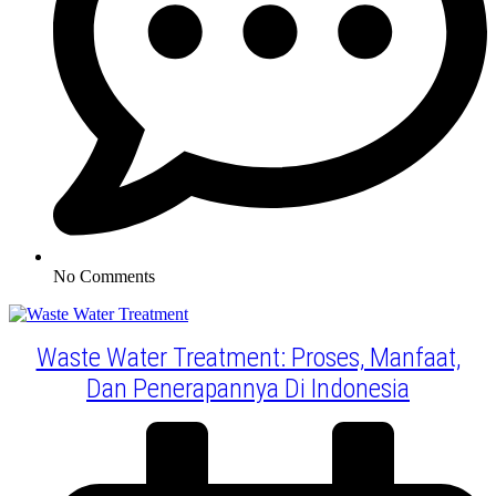
No Comments
Waste Water Treatment: Proses, Manfaat,
Dan Penerapannya Di Indonesia