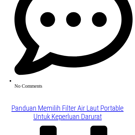
No Comments
Panduan Memilih Filter Air Laut Portable
Untuk Keperluan Darurat