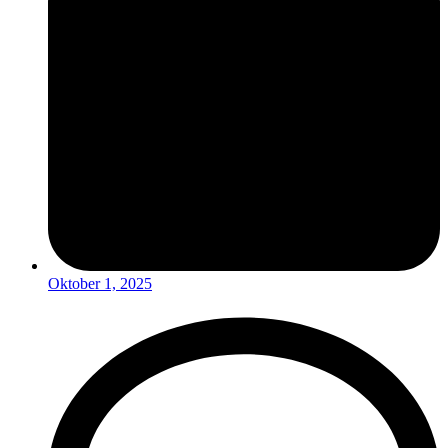
Oktober 1, 2025